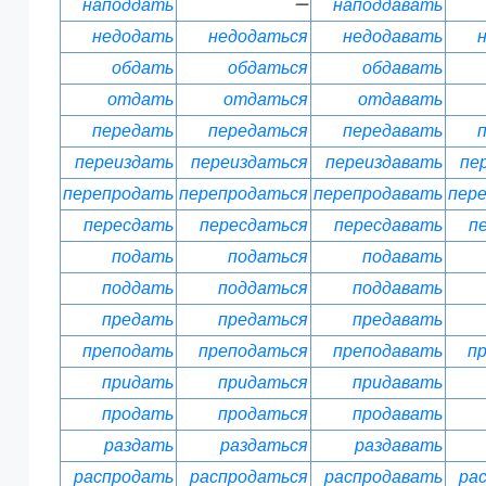
наподдать
—
наподдавать
недодать
недодаться
недодавать
обдать
обдаться
обдавать
отдать
отдаться
отдавать
передать
передаться
передавать
переиздать
переиздаться
переиздавать
пе
перепродать
перепродаться
перепродавать
пер
пересдать
пересдаться
пересдавать
п
подать
податься
подавать
поддать
поддаться
поддавать
предать
предаться
предавать
преподать
преподаться
преподавать
п
придать
придаться
придавать
продать
продаться
продавать
раздать
раздаться
раздавать
распродать
распродаться
распродавать
ра