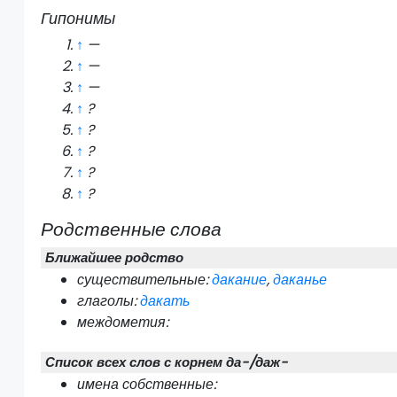
Гипонимы
↑
—
↑
—
↑
—
↑
?
↑
?
↑
?
↑
?
↑
?
Родственные слова
Ближайшее родство
существительные:
дакание
,
даканье
глаголы:
дакать
междометия:
Список всех слов с корнем да-/даж-
имена собственные: