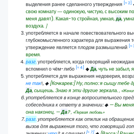
[≈ 2]
выделения ранее сделанного утверждения
свою комнату ― одинокую, чистую, с высоким п
меня давят). Какая-то стройная, умная,
да
, умн
воздуха.
]
употребляется в начале повествовательного 
глубокомысленного характера для выражения т
[≈ 
утверждение является плодом размышлений
время.
разг.
употребляется, когда говорящий неожидан
[≈ 4]
вспомнил о чём-либо
◆
Да
, чуть не забыл,
употребляется для выражения недоверия, возраж
не так
!,
◆
[Кочкарев:] Ну, полно: я сыщу тебе д
Да
, сыщешь. Знаю я эти другие зеркала.
, «Жени
употребляется в конце вопросительного пре
собеседника к ответу в значении:
◆
— Вы меня
она наконец. —
Да
?
, «Первая любовь»
разг.
употребляется как отклик на обращени
вызов для выражения того, что говорящий го
[≈ 7]
значении:
что
?,
я слушаю
!
◆
[Васса:] Раше