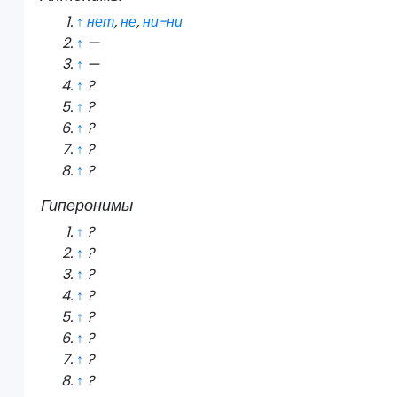
↑
нет
,
не
,
ни-ни
↑
—
↑
—
↑
?
↑
?
↑
?
↑
?
↑
?
Гиперонимы
↑
?
↑
?
↑
?
↑
?
↑
?
↑
?
↑
?
↑
?