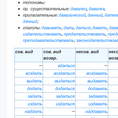
топонимы:
пр.
существительные:
давалец
,
давалка
,
прилагательные:
давальческий
,
данный
,
дател
дачный
;
глаголы:
давывать
;
дать
,
даться
,
давать
,
дав
издательствовать
,
предательствовать
,
пред
преподавательствовать
;
законодательствов
сов. вид
сов. вид
несов. вид
несо
возвр.
возв
—
вдаться
—
воздать
воздаться
воздавать
выдать
выдаться
выдавать
додать
додаться
додавать
задать
задаться
задавать
издать
издаться
издавать
наддать
—
наддавать