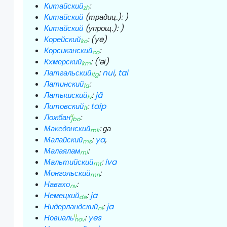
Китайский
:
zh
Китайский
(традиц.):
)
Китайский
(упрощ.):
)
Корейский
:
(ye)
ko
Корсиканский
:
co
Кхмерский
:
(’əɨ)
km
Латгальский
:
nui
,
tai
ltg
Латинский
:
la
Латышский
:
jā
lv
Литовский
:
taip
lt
и
Ложбан
:
jbo
Македонский
:
да
mk
Малайский
:
ya
,
ms
Малаялам
:
ml
Мальтийский
:
iva
mt
Монгольский
:
mn
Навахо
:
nv
Немецкий
:
ja
de
Нидерландский
:
ja
nl
и
Новиаль
:
yes
nov