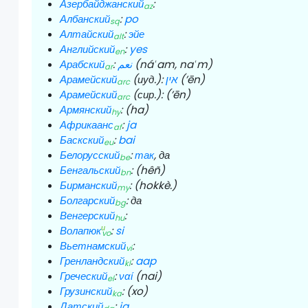
Азербайджанский
:
az
Албанский
:
po
sq
Алтайский
:
эйе
alt
Английский
:
yes
en
Арабский
:
نعم
(náʿam, naʿm)
ar
Арамейский
(иуд.):
אין
(’ēn)
arc
Арамейский
(сир.):
(’ēn)
arc
Армянский
:
(ha)
hy
Африкаанс
:
ja
af
Баскский
:
bai
eu
Белорусский
:
так
,
да
be
Бенгальский
:
(hêñ)
bn
Бирманский
:
(hokkè.)
my
Болгарский
:
да
bg
Венгерский
:
hu
и
Волапюк
:
si
vo
Вьетнамский
:
vi
Гренландский
:
aap
kl
Греческий
:
ναί
(nai)
el
Грузинский
:
(xo)
ka
Датский
:
ja