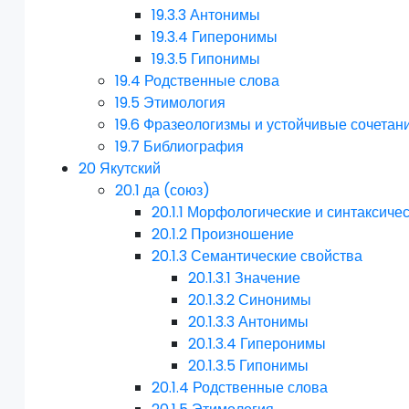
19.3.3
Антонимы
19.3.4
Гиперонимы
19.3.5
Гипонимы
19.4
Родственные слова
19.5
Этимология
19.6
Фразеологизмы и устойчивые сочетан
19.7
Библиография
20
Якутский
20.1
да (союз)
20.1.1
Морфологические и синтаксичес
20.1.2
Произношение
20.1.3
Семантические свойства
20.1.3.1
Значение
20.1.3.2
Синонимы
20.1.3.3
Антонимы
20.1.3.4
Гиперонимы
20.1.3.5
Гипонимы
20.1.4
Родственные слова