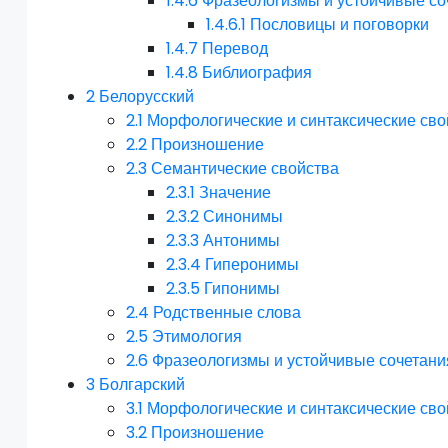
1.4.6
Фразеологизмы и устойчивые со
1.4.6.1
Пословицы и поговорки
1.4.7
Перевод
1.4.8
Библиография
2
Белорусский
2.1
Морфологические и синтаксические сво
2.2
Произношение
2.3
Семантические свойства
2.3.1
Значение
2.3.2
Синонимы
2.3.3
Антонимы
2.3.4
Гиперонимы
2.3.5
Гипонимы
2.4
Родственные слова
2.5
Этимология
2.6
Фразеологизмы и устойчивые сочетани
3
Болгарский
3.1
Морфологические и синтаксические сво
3.2
Произношение