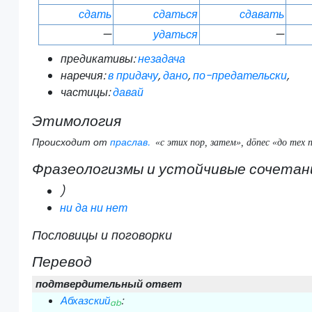
сдать
сдаться
сдавать
—
удаться
—
предикативы:
незадача
наречия:
в придачу
,
дано
,
по-предательски
,
частицы:
давай
Этимология
Происходит от
праслав.
«с этих пор, затем», dōnec «до тех п
Фразеологизмы и устойчивые сочетан
)
ни да ни нет
Пословицы и поговорки
Перевод
подтвердительный ответ
Абхазский
:
ab