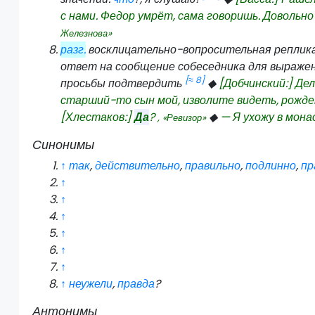
с нами. Федор умрёт, сама говоришь. Доволь
Железнова»
разг.
восклицательно-вопросительная реплика
ответ на сообщение собеседника для выраже
[≈ 8]
просьбы подтвердить
◆
[Добчинский:] Де
старший-то сын мой, изволите видеть, рожде
[Хлестаков:]
Да
?
◆
— Я ухожу в мон
, «Ревизор»
Синонимы
↑
так
,
действительно
,
правильно
,
подлинно
,
пр
↑
↑
↑
↑
↑
↑
↑
неужели
,
правда
?
Антонимы