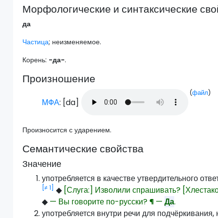
Морфологические и синтаксические сво
да
Частица
; неизменяемое.
Корень:
-да-
.
Произношение
(
файл
)
МФА
: [
da
]
Произносится с ударением.
Семантические свойства
Значение
употребляется в качестве утвердительного отв
[≠ 1]
◆
[Слуга:] Изволили спрашивать? [Хлестак
◆
— Вы говорите по-русски? ¶ —
Да
.
употребляется внутри речи для подчёркивания,