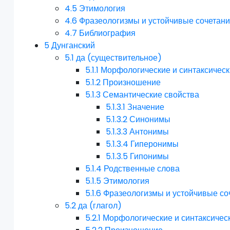
4.5
Этимология
4.6
Фразеологизмы и устойчивые сочетан
4.7
Библиография
5
Дунганский
5.1
да (существительное)
5.1.1
Морфологические и синтаксическ
5.1.2
Произношение
5.1.3
Семантические свойства
5.1.3.1
Значение
5.1.3.2
Синонимы
5.1.3.3
Антонимы
5.1.3.4
Гиперонимы
5.1.3.5
Гипонимы
5.1.4
Родственные слова
5.1.5
Этимология
5.1.6
Фразеологизмы и устойчивые со
5.2
да (глагол)
5.2.1
Морфологические и синтаксичес