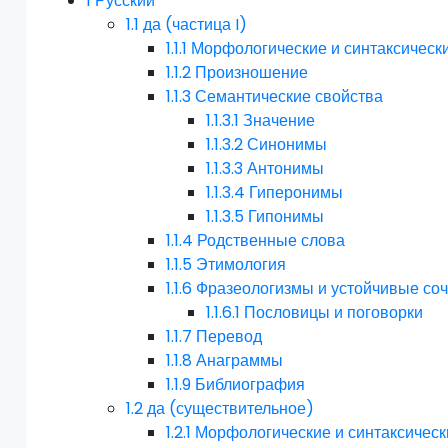
1
Русский
1.1
да (частица I)
1.1.1
Морфологические и синтаксическ
1.1.2
Произношение
1.1.3
Семантические свойства
1.1.3.1
Значение
1.1.3.2
Синонимы
1.1.3.3
Антонимы
1.1.3.4
Гиперонимы
1.1.3.5
Гипонимы
1.1.4
Родственные слова
1.1.5
Этимология
1.1.6
Фразеологизмы и устойчивые со
1.1.6.1
Пословицы и поговорки
1.1.7
Перевод
1.1.8
Анаграммы
1.1.9
Библиография
1.2
да (существительное)
1.2.1
Морфологические и синтаксическ