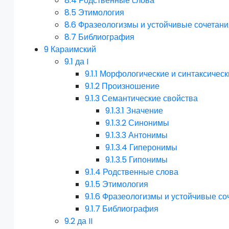
8.4
Родственные слова
8.5
Этимология
8.6
Фразеологизмы и устойчивые сочетани
8.7
Библиография
9
Караимский
9.1
да I
9.1.1
Морфологические и синтаксическ
9.1.2
Произношение
9.1.3
Семантические свойства
9.1.3.1
Значение
9.1.3.2
Синонимы
9.1.3.3
Антонимы
9.1.3.4
Гиперонимы
9.1.3.5
Гипонимы
9.1.4
Родственные слова
9.1.5
Этимология
9.1.6
Фразеологизмы и устойчивые со
9.1.7
Библиография
9.2
да II