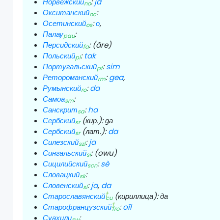
Норвежский
:
ja
no
Окситанский
:
oc
Осетинский
:
о
,
os
Палау
:
pau
Персидский
:
(âre)
fa
Польский
:
tak
pl
Португальский
:
sim
pt
Ретороманский
:
gea
,
rm
Румынский
:
da
ro
Самоа
:
sm
Санскрит
:
ha
sa
Сербский
(кир.):
да
sr
Сербский
(лат.):
da
sr
Силезский
:
ja
szl
Сингальский
:
(owu)
si
Сицилийский
:
sè
scn
Словацкий
:
sk
Словенский
:
ja
,
da
sl
†
Старославянский
(кириллица):
да
cu
†
Старофранцузский
:
oïl
fro
Суахили
:
sw