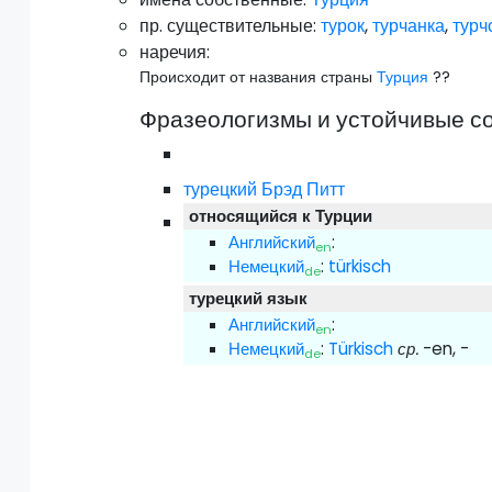
пр.
существительные:
турок
,
турчанка
,
турч
наречия:
Происходит от названия страны
Турция
??
Фразеологизмы и устойчивые с
турецкий Брэд Питт
относящийся к Турции
Английский
:
en
Немецкий
:
türkisch
de
турецкий язык
Английский
:
en
Немецкий
:
Türkisch
ср.
-en, -
de