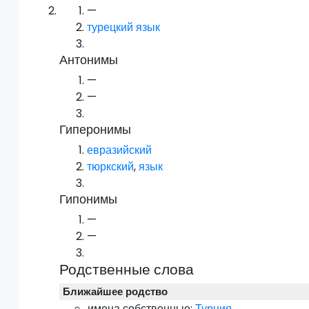
—
турецкий язык
Антонимы
—
—
Гиперонимы
евразийский
тюркский
,
язык
Гипонимы
—
—
Родственные слова
Ближайшее родство
имена собственные:
Турция