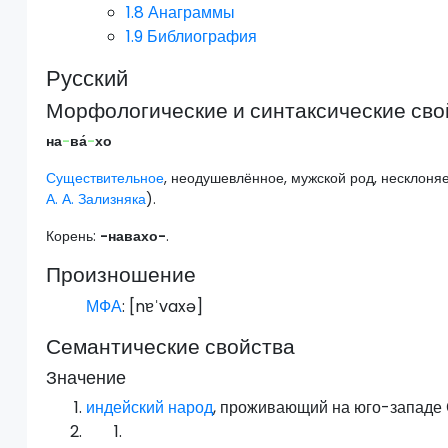
1.8
Анаграммы
1.9
Библиография
Русский
Морфологические и синтаксические сво
на
-
ва́
-
хо
Существительное
, неодушевлённое, мужской род, несклоня
А. А. Зализняка
).
Корень:
-навахо-
.
Произношение
МФА
: [
nɐˈvaxə
]
Семантические свойства
Значение
индейский
народ
, проживающий на юго-запад