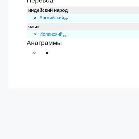
Перевод
индейский народ
Английский
:
en
язык
Испанский
:
es
Анаграммы