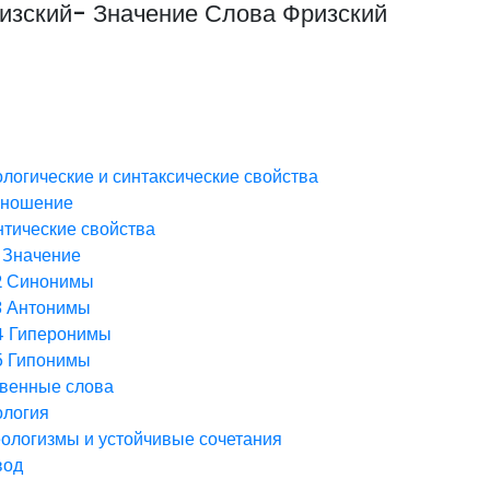
ризский- Значение Слова Фризский
логические и синтаксические свойства
зношение
тические свойства
Значение
2
Синонимы
3
Антонимы
4
Гиперонимы
5
Гипонимы
венные слова
ология
ологизмы и устойчивые сочетания
вод