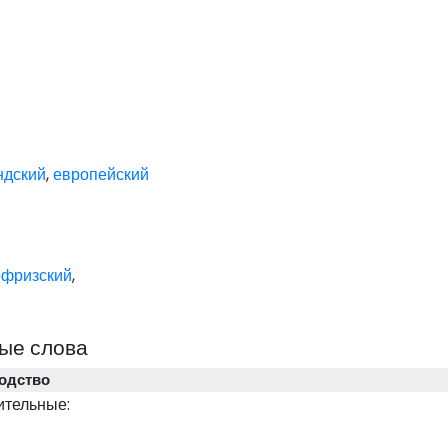
ндский
,
европейский
офризский
,
ые слова
одство
ительные: