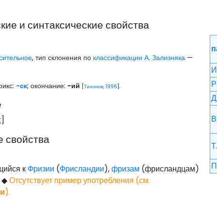
ие и синтаксические свойства
п
сительное
, тип склонения по
классификации А. Зализняка
—
И
Р
фикс:
-ск
; окончание:
-ий
.
[
Тихонов, 1996
]
Д
е
В
̯
]
е свойства
Т
П
щийся к
Фризии
(
Фрисландии
),
фризам
(фрисландцам)
у
◆
Отсутствует пример употребления (см.
ии
).