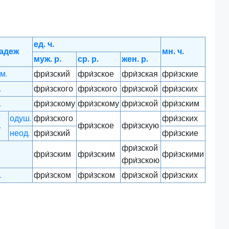
ед. ч.
адеж
мн. ч.
муж. р.
ср. р.
жен. р.
м.
фри́зский
фри́зское
фри́зская
фри́зские
.
фри́зского
фри́зского
фри́зской
фри́зских
.
фри́зскому
фри́зскому
фри́зской
фри́зским
одуш.
фри́зского
фри́зских
.
фри́зское
фри́зскую
неод.
фри́зский
фри́зские
фри́зской
.
фри́зским
фри́зским
фри́зскими
фри́зскою
.
фри́зском
фри́зском
фри́зской
фри́зских