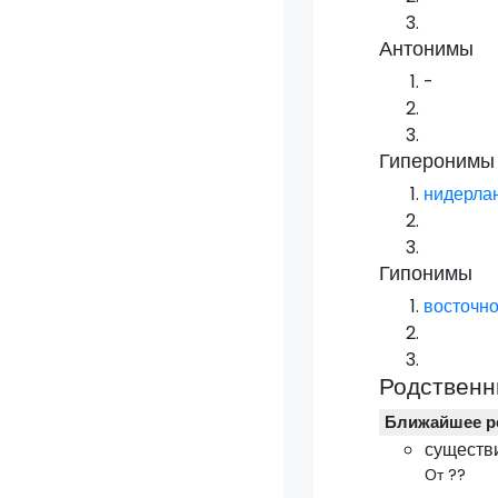
Антонимы
-
Гиперонимы
нидерла
Гипонимы
восточн
Родственн
Ближайшее р
существ
От ??