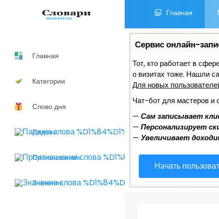
Главная
Сервис онлайн-запи
Главная
Тот, кто работает в сфер
о визитах тоже. Нашли 
Категории
Для новых пользовател
Чат-бот для мастеров и 
Слово дня
—
Сам записывает кли
—
Персонализирует ски
Падежи
—
Увеличивает доходи
Произношение
Начать пользова
Значение