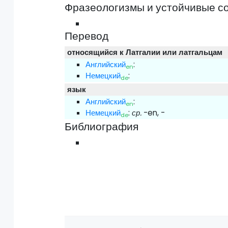
Фразеологизмы и устойчивые с
Перевод
относящийся к Латгалии или латгальцам
Английский
:
en
Немецкий
:
de
язык
Английский
:
en
Немецкий
:
ср.
-en, -
de
Библиография