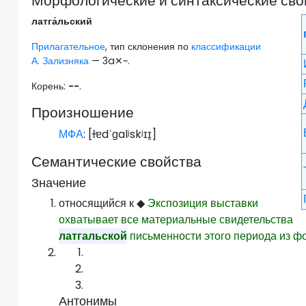
Морфологические и синтаксические сво
латга́льский
Прилагательное
, тип склонения по
классификации
А. Зализняка
— 3a✕~.
Корень:
--
.
Произношение
МФА
: [
ɫɐdˈɡalʲskʲɪɪ̯
]
Семантические свойства
Значение
относящийся к
◆
Экспозиция выставки
охватывает все материальные свидетельства
латгальской
письменности этого периода из ф
Антонимы