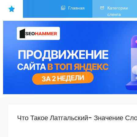
Главная
Категории
сленга
Что Такое Латгальский- Значение Сл