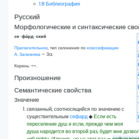
1.8
Библиография
Русский
Морфологические и синтаксические сво
се
-
фа́рд
-
ский
Прилагательное
, тип склонения по
классификации
А. Зализняка
— 3a.
Корень:
--
.
Произношение
Семантические свойства
Значение
связанный, соотносящийся по значению с
существительным
сефард
◆
Если есть
переселение душ и если, прежде чем моя
душа народится во второй раз, будет мне дозво
«all right», Израиль, но на этот раз —
сефардск