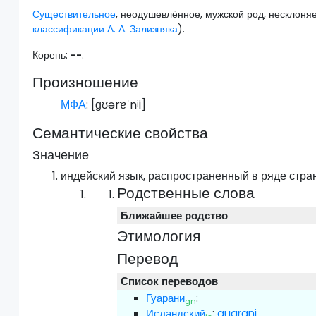
Существительное
, неодушевлённое, мужской род, несклоня
классификации А. А. Зализняка
).
Корень:
--
.
Произношение
МФА
: [
ɡʊərɐˈnʲi
]
Семантические свойства
Значение
индейский язык, распространенный в ряде стра
Родственные слова
Ближайшее родство
Этимология
Перевод
Список переводов
Гуарани
:
gn
Исландский
:
guarani