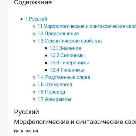
Содержание
1
Русский
1.1
Морфологические и синтаксические сво
1.2
Произношение
1.3
Семантические свойства
1.3.1
Значение
1.3.2
Синонимы
1.3.3
Гиперонимы
1.3.4
Гипонимы
1.4
Родственные слова
1.5
Этимология
1.6
Перевод
1.7
Анаграммы
Русский
Морфологические и синтаксические сво
гу
-
а
-
ра
-
ни́