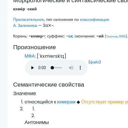
Морфологические и синтаксические сво
кхме́р
-
ский
Прилагательное
, тип склонения по
классификации
А. Зализняка
— 3a✕~.
Корень:
-кхмер-
; суффикс:
-ск
; окончание:
-ий
.
[
Тихонов, 1996
]
Произношение
МФА
: [
ˈkxmʲerskʲɪɪ̯
]
(
файл
)
Семантические свойства
Значение
относящийся к
кхмерам
◆
Отсутствует пример у
Антонимы