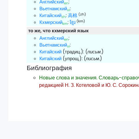
Английский
:
en
Вьетнамский
:
vi
(zh)
Китайский
:
高棉
zh
(km)
Кхмерский
:
ខ្មែរ
km
то же, что кхмерский язык
Английский
:
en
Вьетнамский
:
vi
Китайский
(традиц.):
(
письм.
)
Китайский
(упрощ.):
(
письм.
)
Библиография
Новые слова и значения. Словарь-справо
редакцией Н. З. Котеловой и Ю. С. Сорокин