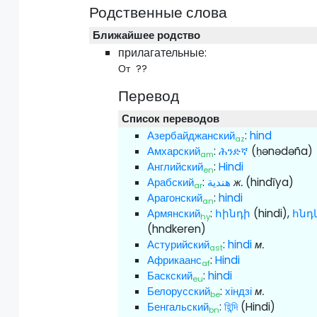
Родственные слова
Ближайшее родство
прилагательные:
От ??
Перевод
Список переводов
Азербайджанский
:
hind
az
Амхарский
:
ሕንድኛ
(ḥənədəña)
am
Английский
:
Hindi
en
Арабский
:
هندية
ж.
(hindīya)
ar
Арагонский
:
hindi
an
Армянский
:
հինդի
(hindi),
հնդ
hy
(hndkeren)
Астурийский
:
hindi
м.
ast
Африкаанс
:
Hindi
af
Баскский
:
hindi
eu
Белорусский
:
хіндзі
м.
be
Бенгальский
:
হিন্দি
(Hindi)
bn