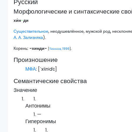
Русский
Морфологические и синтаксические сво
хи́н
-
ди
Существительное
, неодушевлённое, мужской род, несклоня
А. А. Зализняка
).
Корень:
-хинди-
.
[
Тихонов, 1996
]
Произношение
МФА
: [
ˈxʲinʲdʲɪ
]
Семантические свойства
Значение
Антонимы
—
Гиперонимы