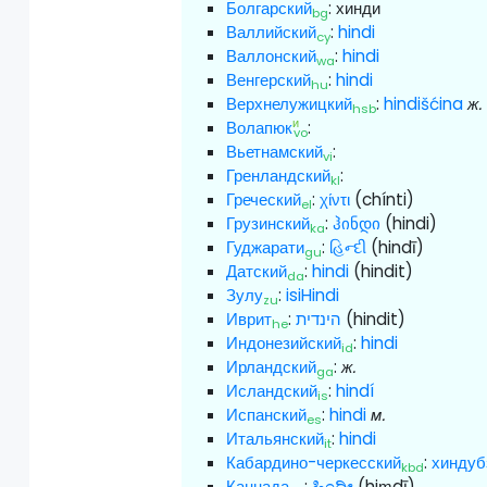
Болгарский
:
хинди
bg
Валлийский
:
hindi
cy
Валлонский
:
hindi
wa
Венгерский
:
hindi
hu
Верхнелужицкий
:
hindišćina
ж.
hsb
и
Волапюк
:
vo
Вьетнамский
:
vi
Гренландский
:
kl
Греческий
:
χίντι
(chínti)
el
Грузинский
:
ჰინდი
(hindi)
ka
Гуджарати
:
હિન્દી
(hindī)
gu
Датский
:
hindi
(hindit)
da
Зулу
:
isiHindi
zu
Иврит
:
הינדית
(hindit)
he
Индонезийский
:
hindi
id
Ирландский
:
ж.
ga
Исландский
:
hindí
is
Испанский
:
hindi
м.
es
Итальянский
:
hindi
it
Кабардино-черкесский
:
хиндуб
kbd
Каннада
:
ಹಿಂದೀ
(hiṃdī)