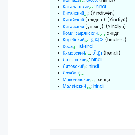
kn
Каталанский
:
hindi
ca
Китайский
:
(Yìndìwén)
zh
Китайский
(традиц.):
(Yìndìyǔ)
Китайский
(упрощ.):
(Yìndìyǔ)
Коми-зырянский
:
хинди
kom
Корейский
:
힌디어
(hindi'eo)
ko
Коса
:
isiHindi
xh
Кхмерский
:
ហិណ្ឌី
(həndii)
km
Латышский
:
hindi
lv
Литовский
:
hindi
lt
и
Ложбан
:
jbo
Македонский
:
хинди
mk
Малайский
:
hindi
ms