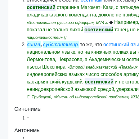
осетинский
старшина Магомет-Кази, с пятьюде
владикавказского коменданта, доколе не прибуд
◆
Например,
«Воспоминания русского офицера»,
1874
г.
показал не только лихой
осетинский
танец, но 
национальностей»
[]
лингв.
,
субстантивир.
то же, что
осетинский язы
национальном языке, но на книжных полках вы
Лермонтова, Некрасова, а Академическим осети
пьесы Шекспира.
«Второй владикавказский «Праздник
индоевропейских языках число способов артикул
как армянский, курдский,
осетинский
и некоторы
неиндоевропейской языковой средой, удержали
С. Трубецкой, «Мысли об индоевропейской проблеме»,
193
Синонимы
-
Антонимы