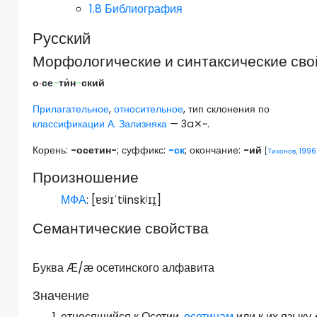
1.8
Библиография
Русский
Морфологические и синтаксические сво
о
·
се
-
ти́н
-
ский
Прилагательное
,
относительное
, тип склонения по
классификации А. Зализняка
— 3a✕~.
Корень:
-осетин-
; суффикс:
-ск
; окончание:
-ий
[
Тихонов, 1996
Произношение
МФА
: [
ɐsʲɪˈtʲinskʲɪɪ̯
]
Семантические свойства
Буква Ӕ/ӕ осетинского алфавита
Значение
относящийся к Осетии,
осетинам
или к их языку