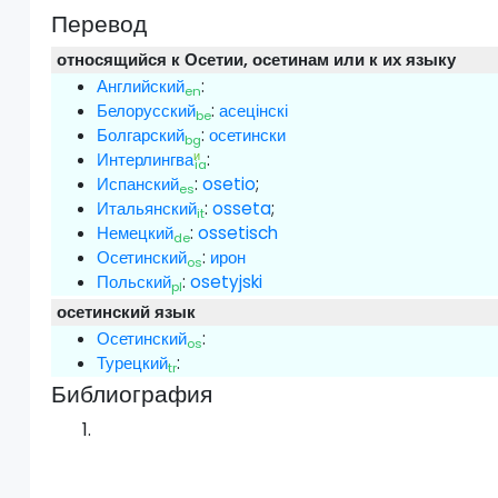
Перевод
относящийся к Осетии, осетинам или к их языку
Английский
:
en
Белорусский
:
асецінскі
be
Болгарский
:
осетински
bg
и
Интерлингва
:
ia
Испанский
:
osetio
;
es
Итальянский
:
osseta
;
it
Немецкий
:
ossetisch
de
Осетинский
:
ирон
os
Польский
:
osetyjski
pl
осетинский язык
Осетинский
:
os
Турецкий
:
tr
Библиография