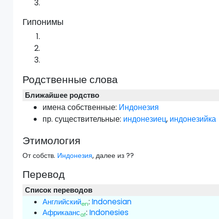
Гипонимы
Родственные слова
Ближайшее родство
имена собственные:
Индонезия
пр.
существительные:
индонезиец
,
индонезийка
Этимология
От собств.
Индонезия
, далее из ??
Перевод
Список переводов
Английский
:
Indonesian
en
Африкаанс
:
Indonesies
af