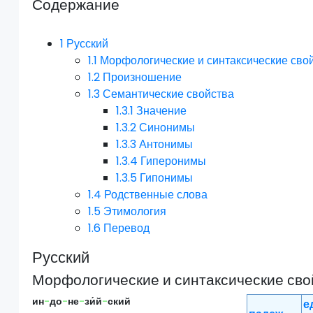
Содержание
1
Русский
1.1
Морфологические и синтаксические сво
1.2
Произношение
1.3
Семантические свойства
1.3.1
Значение
1.3.2
Синонимы
1.3.3
Антонимы
1.3.4
Гиперонимы
1.3.5
Гипонимы
1.4
Родственные слова
1.5
Этимология
1.6
Перевод
Русский
Морфологические и синтаксические сво
ин
-
до
-
не
-
зи́й
-
ский
ед