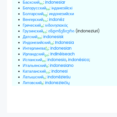
Баскский
:
indonesiar
eu
Белорусский
:
інданезійскі
be
Болгарский
:
индонезийски
bg
Венгерский
:
indonéz
hu
Греческий
:
ινδονησιακός
el
Грузинский
:
ინდონეზიური
(indoneziuri)
ka
Датский
:
indonesisk
da
Индонезийский
:
Indonesia
id
и
Интерлингва
:
indonesian
ia
Ирландский
:
Indinéiseach
ga
Испанский
:
indonesio
,
indonésico
;
es
Итальянский
:
indonesiano
it
Каталанский
:
indonesi
ca
Латышский
:
indonēziešu
lv
Литовский
:
indoneziečių
lt