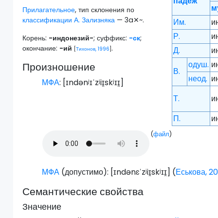
падеж
м
Прилагательное
, тип склонения по
классификации А. Зализняка
— 3a✕~.
Им.
и
Р.
и
Корень:
-индонезий-
; суффикс:
-ск
;
окончание:
-ий
.
Д.
и
[
Тихонов, 1996
]
одуш.
и
Произношение
В.
неод.
и
МФА
: [
ɪndənʲɪˈzʲiɪ̯skʲɪɪ̯
]
Т.
и
П.
и
(
файл
)
МФА
(допустимо): [
ɪndənɛˈzʲiɪ̯skʲɪɪ̯
] (
Еськова, 20
Семантические свойства
Значение