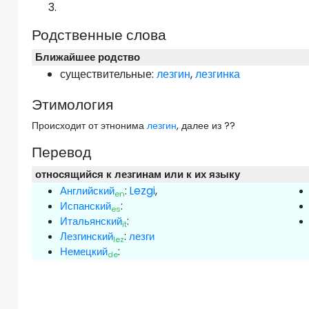
Родственные слова
Ближайшее родство
существительные:
лезгин
,
лезгинка
Этимология
Происходит от этнонима
лезгин
, далее из ??
Перевод
относящийся к лезгинам или к их языку
Английский
:
Lezgi
,
en
Испанский
:
es
Итальянский
:
it
Лезгинский
:
лезги
lez
Немецкий
:
de