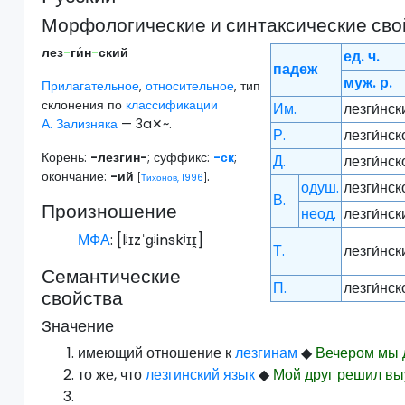
Морфологические и синтаксические сво
лез
-
ги́н
-
ский
ед. ч.
падеж
муж. р.
Прилагательное
,
относительное
, тип
склонения по
классификации
Им.
лезги́нск
А. Зализняка
— 3a✕~.
Р.
лезги́нск
Корень:
-лезгин-
; суффикс:
-ск
;
Д.
лезги́нс
окончание:
-ий
.
[
Тихонов, 1996
]
одуш.
лезги́нск
В.
Произношение
неод.
лезги́нск
МФА
: [
lʲɪzˈɡʲinskʲɪɪ̯
]
Т.
лезги́нс
Семантические
П.
лезги́нс
свойства
Значение
имеющий отношение к
лезгинам
◆
Вечером мы 
то же, что
лезгинский язык
◆
Мой друг решил в