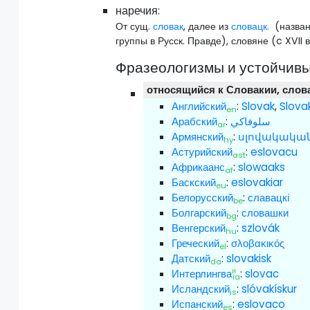
наречия:
От сущ.
словак
, далее из
словацк.
(названи
группы в Русск. Правде), словяне (c XVII 
Фразеологизмы и устойчивы
относящийся к Словакии, слов
Английский
:
Slovak
,
Slova
en
Арабский
:
سلوفاكي
ar
Армянский
:
սլովակակա
hy
Астурийский
:
eslovacu
ast
Африкаанс
:
slowaaks
af
Баскский
:
eslovakiar
eu
Белорусский
:
славацкі
be
Болгарский
:
словашки
bg
Венгерский
:
szlovák
hu
Греческий
:
σλοβακικός
el
Датский
:
slovakisk
da
и
Интерлингва
:
slovac
ia
Исландский
:
slóvakískur
is
Испанский
:
eslovaco
es