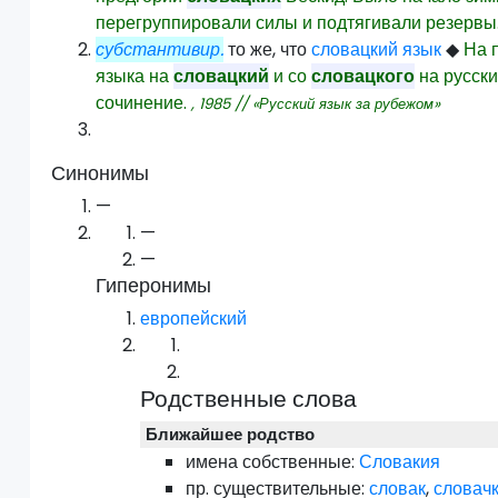
перегруппировали силы и подтягивали резервы
субстантивир.
то же, что
словацкий язык
◆
На 
языка на
словацкий
и со
словацкого
на русски
сочинение.
,
‎1985
// «Русский язык за рубежом»
Синонимы
—
—
—
Гиперонимы
европейский
Родственные слова
Ближайшее родство
имена собственные:
Словакия
пр.
существительные:
словак
,
словач