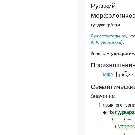
Русский
Морфологическ
гу
-
джа
-
ра́
-
ти
Существительное
, н
А. А. Зализняка
).
Корень:
-гуджарати-
Произношени
МФА
: [
ɡʊd͡ʐʐɐˈ
Семантически
Значение
язык юго-запа
◆
На
гуджара
—
Гиперо