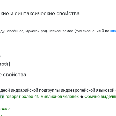
ие и синтаксические свойства
еодушевлённое, мужской род, несклоняемое (тип склонения 0 по
кл
.
е
ratʲɪ
]
е свойства
дной индоарийской подгруппы индоевропейской языковой с
ти
говорят более 45 миллионов человек.
◆
Обычно выделя
нимы