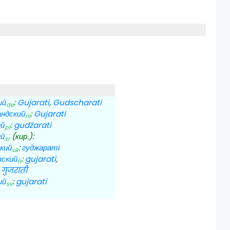
ий
:
Gujarati
,
Gudscharati
de
ндский
:
Gujarati
nl
ий
:
gudźarati
pl
ий
(кир.):
sr
кий
:
гуджараті
uk
зский
:
gujarati
,
fr
:
गुजराती
ий
:
gujarati
sv