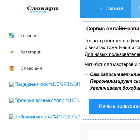
Главная
Сервис онлайн-запи
Главная
Тот, кто работает в сфер
о визитах тоже. Нашли 
Категории
Для новых пользовател
Чат-бот для мастеров и 
Слово дня
—
Сам записывает кли
—
Персонализирует ски
Падежи
—
Увеличивает доходи
Произношение
Начать пользова
Значение