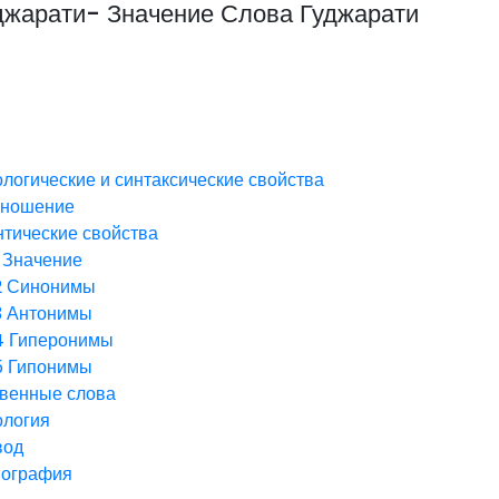
джарати- Значение Слова Гуджарати
логические и синтаксические свойства
зношение
тические свойства
Значение
2
Синонимы
3
Антонимы
4
Гиперонимы
5
Гипонимы
венные слова
ология
вод
иография