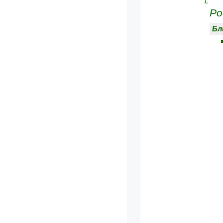
Ро
Бл