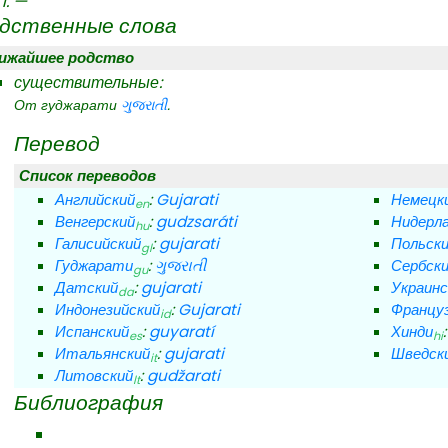
—
дственные слова
ижайшее родство
существительные:
От
гуджарати
.
ગુજરાતી
Перевод
Список переводов
Английский
:
Gujarati
Немецк
en
Венгерский
:
gudzsaráti
Нидерла
hu
Галисийский
:
gujarati
Польск
gl
Гуджарати
:
ગુજરાતી
Сербск
gu
Датский
:
gujarati
Украинс
da
Индонезийский
:
Gujarati
Францу
id
Испанский
:
guyaratí
Хинди
es
hi
Итальянский
:
gujarati
Шведск
it
Литовский
:
gudžarati
lt
Библиография