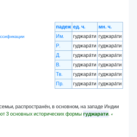
падеж
ед. ч.
мн. ч.
Им.
гуджара́ти
гуджара́ти
ассификации
Р.
гуджара́ти
гуджара́ти
Д.
гуджара́ти
гуджара́ти
В.
гуджара́ти
гуджара́ти
Тв.
гуджара́ти
гуджара́ти
Пр.
гуджара́ти
гуджара́ти
емьи, распространён, в основном, на западе Индии
ют 3 основных исторических формы
гуджарати
.
«