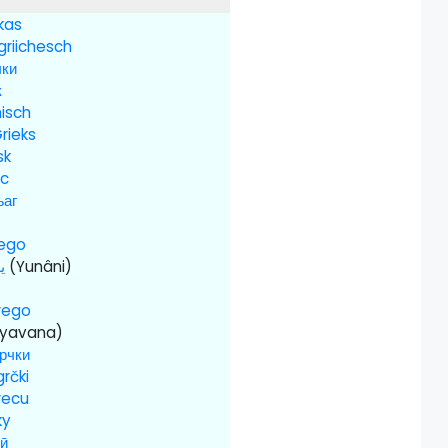
škas
griichesch
чки
к
isch
rieks
sk
èc
ъаг
iego
ی
(Yunâni)
rego
yavana)
грчки
grčki
recu
ky
ӣ