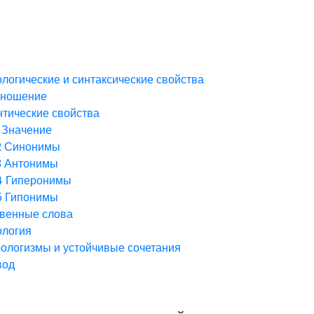
логические и синтаксические свойства
зношение
тические свойства
Значение
2
Синонимы
3
Антонимы
4
Гиперонимы
5
Гипонимы
венные слова
ология
ологизмы и устойчивые сочетания
вод