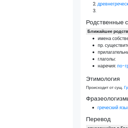
древнегречес
Родственные 
Ближайшее родст
имена собств
пр.
существит
прилагательн
глаголы:
наречия:
по-г
Этимология
Происходит от сущ.
Г
Фразеологизмы
греческий язы
Перевод