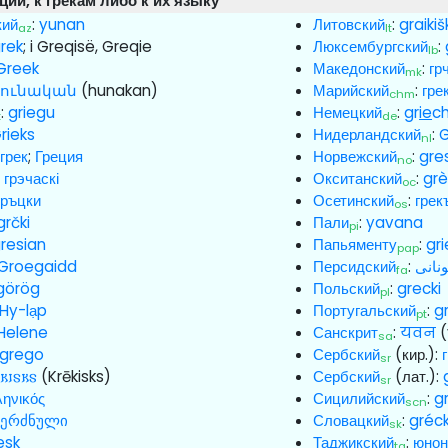
ии, к грекам либо к их языку
кий
:
yunan
Литовский
:
graiki
az
lt
rek
; i Greqisë, Greqie
Люксембургский
:
lb
Greek
Македонский
:
гр
mk
հունական
(hunakan)
Марийский
:
гре
chm
:
griegu
Немецкий
:
gr
ie
ch
t
de
rieks
Нидерландский
:
G
nl
:
грек
;
Греция
Норвежский
:
gre
no
:
грэчаскі
Окситанский
:
gr
oc
гръцки
Осетинский
:
грек
os
grčki
Пали
:
yavana
pi
resian
Папьяменту
:
gr
pap
Groegaidd
Персидский
:
ونانی
fa
görög
Польский
:
grecki
pl
Hy-lạp
Португальский
:
g
pt
Helene
Санскрит
:
यवन
(
sa
grego
Сербский
(кир.):
sr
𐌺𐌹𐍃𐌺𐍃
(Krēkisks)
Сербский
(лат.):
sr
ληνικός
Сицилийский
:
g
scn
ბერძნული
Словацкий
:
gréc
sk
æsk
Таджикский
:
юнон
tg