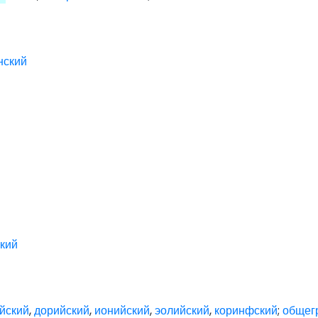
нский
кий
йский
,
дорийский
,
ионийский
,
эолийский
,
коринфский
;
общег