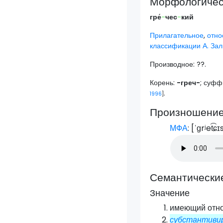
Морфологическ
гре́
-
чес
-
кий
Прилагательное
,
отно
классификации А. Зал
Производное: ??.
Корень:
-греч-
; суфф
.
1996
]
Произношени
МФА
: [
ˈɡrʲet͡ɕɪs
Семантически
Значение
имеющий отн
субстантивир