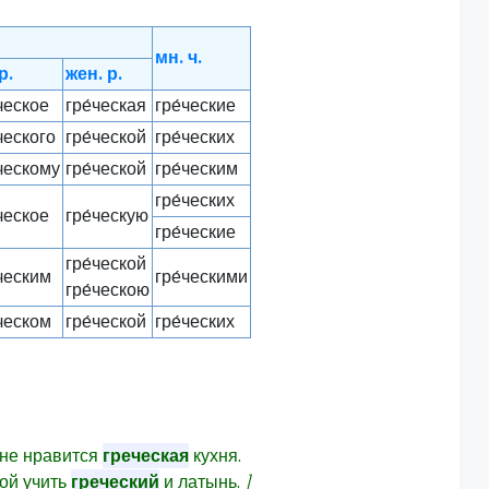
мн. ч.
р.
жен. р.
́ческое
гре́ческая
гре́ческие
́ческого
гре́ческой
гре́ческих
́ческому
гре́ческой
гре́ческим
гре́ческих
́ческое
гре́ческую
гре́ческие
гре́ческой
́ческим
гре́ческими
гре́ческою
́ческом
гре́ческой
гре́ческих
не нравится
греческая
кухня.
гой учить
греческий
и латынь.
]