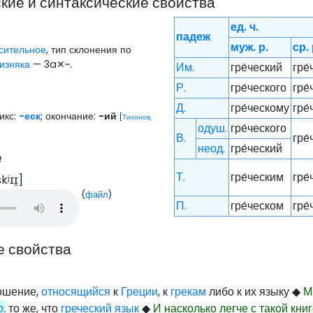
ие и синтаксические свойства
ед. ч.
падеж
муж. р.
ср. 
сительное
, тип склонения по
изняка
— 3a✕~.
Им.
гре́ческий
гре
Р.
гре́ческого
гре
Д.
гре́ческому
гре
икс:
-еск
; окончание:
-ий
[
Тихонов,
одуш.
гре́ческого
В.
гре
неод.
гре́ческий
е
Т.
гре́ческим
гре
kʲɪɪ̯
]
(
файл
)
П.
гре́ческом
гре
е свойства
ошение,
относящийся
к
Греции
, к
грекам
либо к их языку
◆
М
.
то же, что
греческий язык
◆
И насколько легче с такой кни