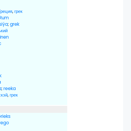
Греция
,
грек
Rum
siýa
;
grek
ький
ainen
c
k
a
a
;
reeka
скэй
,
грек
rieks
rego