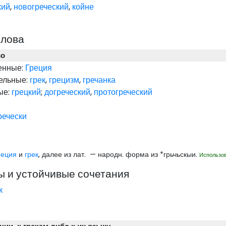
кий
,
новогреческий
,
койне
слова
во
енные:
Греция
ельные:
грек
,
грецизм
,
гречанка
ые:
грецкий
;
догреческий
,
протогреческий
речески
реция
и
грек
, далее из лат. — народн. форма из *грьчьскыи.
Использов
 и устойчивые сочетания
к