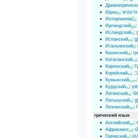
Древнегреческ
Идиш
:
גרעקיש
yi
и
Интерлингва
ia
Ирландский
ga
Исландский
:
is
Испанский
:
g
es
Итальянский
:
it
Казахский
:
гр
kk
Каталанский
ca
Киргизский
:
Г
ky
Корейский
:
ko
Кумыкский
kum
Курдский
:
ye
ku
Латинский
:
G
la
Латышский
:
g
lv
Лезгинский
:
lez
греческий язык
Английский
:
en
Африкаанс
:
G
af
Греческий
:
ελ
el