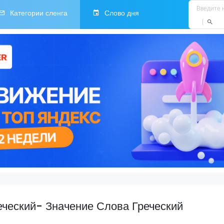
Категории сленга
Слово дня
еческий- Значение Слова Греческий