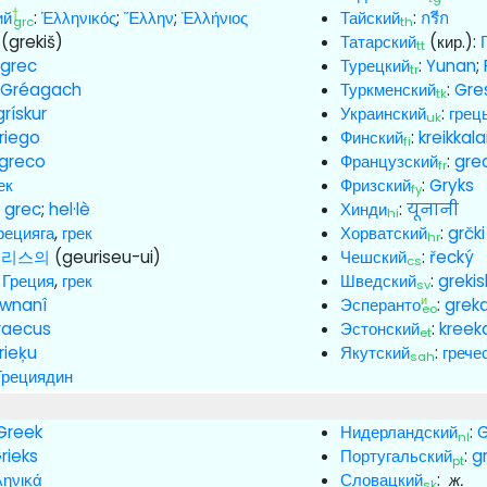
†
ий
:
Ἑλληνικός
;
Ἕλλην
;
Ἑλλήνιος
Тайский
:
กรีก
grc
th
(grekiš)
Татарский
(кир.):
tt
:
grec
Турецкий
:
Yunan
;
tr
:
Gréagach
Туркменский
:
Gre
tk
grískur
Украинский
:
грец
uk
riego
Финский
:
kreikkal
fi
greco
Французский
:
gre
fr
ек
Фризский
:
Gryks
fy
:
grec
;
hel·lè
Хинди
:
यूनानी
hi
рецияга
,
грек
Хорватский
:
grčki
hr
그리스의
(geuriseu-ui)
Чешский
:
řecký
cs
:
Греция
,
грек
Шведский
:
grekis
sv
и
wnanî
Эсперанто
:
grek
eo
raecus
Эстонский
:
kreek
et
rieķu
Якутский
:
грече
sah
Грециядин
Greek
Нидерландский
:
G
nl
rieks
Португальский
:
g
pt
ληνικά
Словацкий
:
ж.
sk