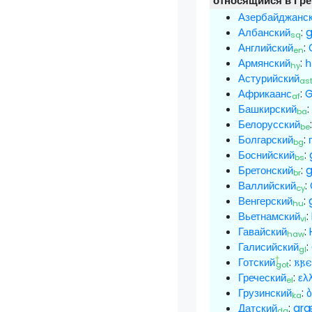
относящийся в Грец
Азербайджанс
Албанский
:
g
sq
Английский
:
en
Армянский
:
hy
Астурийский
as
Африкаанс
:
G
af
Башкирский
ba
Белорусский
be
Болгарский
:
bg
Боснийский
:
bs
Бретонский
:
g
br
Валлийский
:
cy
Венгерский
:
hu
Вьетнамский
:
vi
Гавайский
:
haw
Галисийский
:
gl
†
Готский
:
𐌺𐍂𐌴
got
Греческий
:
ελ
el
Грузинский
:
ka
Датский
:
gr
da