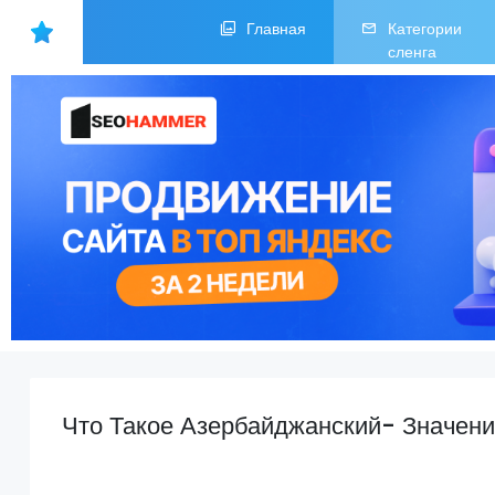
Главная
Категории
сленга
Что Такое Азербайджанский- Значен