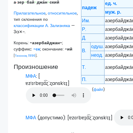
а
·
зер
-
бай
-
джа́н
-
ский
ед. ч.
падеж
муж. р.
Прилагательное
,
относительное
,
тип склонения по
Им.
азербайджа́
классификации А. Зализняка
—
Р.
азербайджа́
3a✕~.
Д.
азербайджа́
Корень:
-азербайджан-
;
одуш.
азербайджа́
суффикс:
-ск
; окончание:
-ий
В.
неод.
азербайджа́
.
[
Тихонов, 1996
]
Произношение
Т.
азербайджа́
МФА
: [
П.
азербайджа́
ɐzʲɪrbɐɪ̯d͡ʐˈʐanskʲɪɪ̯
]
(
файл
)
МФА
(допустимо): [
ɐzɛrbɐɪ̯d͡ʐˈʐanskʲɪɪ̯
]