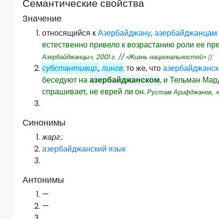
Семантические свойства
Значение
относящийся к
Азербайджану
,
азербайджанцам
естественно привело к возрастанию роли ее пр
Азербайджанцы»,
2001
г. // «Жизнь национальностей»
[]
субстантивир.
,
лингв.
то же, что
азербайджанск
беседуют на
азербайджанском
, и Тельман Мар
спрашивает, не еврей ли он.
Рустам Арифджанов, «
Синонимы
жарг.
:
азербайджанский язык
Антонимы
—
—