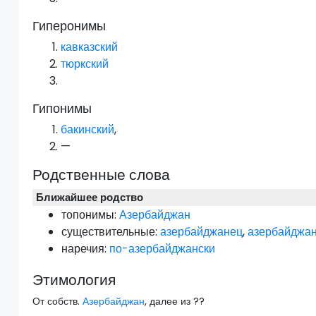
Гиперонимы
кавказский
тюркский
Гипонимы
бакинский
,
—
Родственные слова
Ближайшее родство
топонимы:
Азербайджан
существительные:
азербайджанец
,
азербайджа
наречия:
по-азербайджански
Этимология
От собств.
Азербайджан
, далее из ??