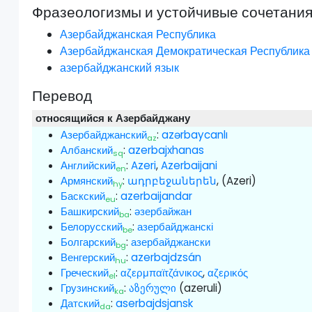
Фразеологизмы и устойчивые сочетани
Азербайджанская Республика
Азербайджанская Демократическая Республика
азербайджанский язык
Перевод
относящийся к Азербайджану
Азербайджанский
:
azərbaycanlı
az
Албанский
:
azerbajxhanas
sq
Английский
:
Azeri
,
Azerbaijani
en
Армянский
:
ադրբեջաներեն
, (Azeri)
hy
Баскский
:
azerbaijandar
eu
Башкирский
:
әзербайжан
ba
Белорусский
:
азербайджанскі
be
Болгарский
:
азербайджански
bg
Венгерский
:
azerbajdzsán
hu
Греческий
:
αζερμπαϊτζάνικος
,
αζερικός
el
Грузинский
:
აზერული
(azeruli)
ka
Датский
:
aserbajdsjansk
da