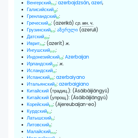
Венгерский
:
azerbajdzsán
,
azeri
,
hu
Галисийский
:
gl
Гренландский
:
kl
Греческий
:
(azeriká)
ср.
мн. ч.
el
Грузинский
:
აზერული
(azeruli)
ka
Датский
:
da
Иврит
:
(azerít)
ж.
he
Ингушский
:
inh
Индонезийский
:
Azerbaijan
id
Ирландский
:
ж.
ga
Исландский
:
is
Испанский
:
azerbaiyano
es
Итальянский
:
azerbaigiano
it
Китайский
(традиц.):
(Āsāibàijiāngyǔ)
Китайский
(упрощ.):
(Āsāibàijiāngyǔ)
Корейский
:
(Ajereubaijan-eo)
ko
Курдский
:
ku
Латышский
:
lv
Литовский
:
lt
Малайский
:
ms