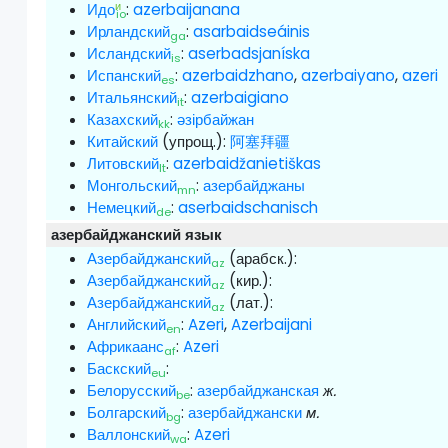
и
Идо
:
azerbaijanana
io
Ирландский
:
asarbaidseáinis
ga
Исландский
:
aserbadsjaníska
is
Испанский
:
azerbaidzhano
,
azerbaiyano
,
azeri
es
Итальянский
:
azerbaigiano
it
Казахский
:
әзірбайжан
kk
Китайский
(упрощ.):
阿塞拜疆
Литовский
:
azerbaidžanietiškas
lt
Монгольский
:
азербайджаны
mn
Немецкий
:
aserbaidschanisch
de
азербайджанский язык
Азербайджанский
(арабск.):
az
Азербайджанский
(кир.):
az
Азербайджанский
(лат.):
az
Английский
:
Azeri
,
Azerbaijani
en
Африкаанс
:
Azeri
af
Баскский
:
eu
Белорусский
:
азербайджанская
ж.
be
Болгарский
:
азербайджански
м.
bg
Валлонский
:
Azeri
wa