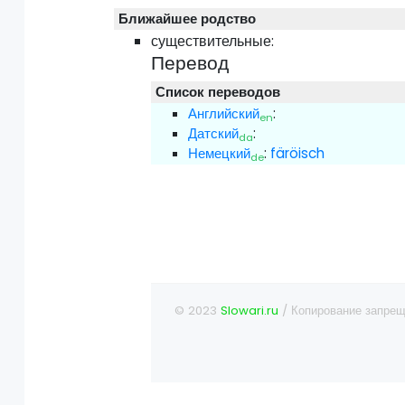
Ближайшее родство
существительные:
Перевод
Список переводов
Английский
:
en
Датский
:
da
Немецкий
:
färöisch
de
© 2023
Slowari.ru
/ Копирование запрещ