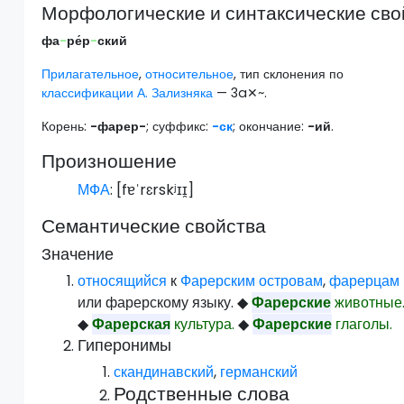
Морфологические и синтаксические сво
фа
-
ре́р
-
ский
Прилагательное
,
относительное
, тип склонения по
классификации А. Зализняка
— 3a✕~.
Корень:
-фарер-
; суффикс:
-ск
; окончание:
-ий
.
Произношение
МФА
: [
fɐˈrɛrskʲɪɪ̯
]
Семантические свойства
Значение
относящийся
к
Фарерским островам
,
фарерцам
или фарерскому языку.
◆
Фарерские
животные
◆
Фарерская
культура.
◆
Фарерские
глаголы.
Гиперонимы
скандинавский
,
германский
Родственные слова