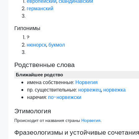
европейский
,
скандинавский
германский
Гипонимы
?
нюнорск
,
букмол
Родственные слова
Ближайшее родство
имена собственные:
Норвегия
пр.
существительные:
норвежец
,
норвежка
наречия:
по-норвежски
Этимология
Происходит от названия страны
Норвегия
.
Фразеологизмы и устойчивые сочетани