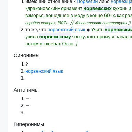
имеющий отношение к
Норвегии
либо
норвежц
«драконовский» орнамент
норвежских
кухонь и
взморья, вошедшее в моду в конце 60-х, как раз
народов севера»,
1997
г. // «Иностранная литература»
[]
то же, что
норвежский язык
◆
Учить
норвежски
учила
норвежскому
языку, к которому я начал 
потом в скверах Осло.
]
Синонимы
?
норвежский язык
Антонимы
—
—
Гиперонимы