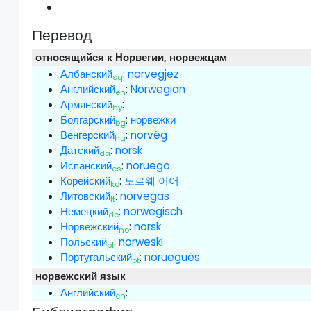
Перевод
относящийся к Норвегии, норвежцам
Албанский
:
norvegjez
sq
Английский
:
Norwegian
en
Армянский
:
hy
Болгарский
:
норвежки
bg
Венгерский
:
norvég
hu
Датский
:
norsk
da
Испанский
:
noruego
es
Корейский
:
노르웨 이어
ko
Литовский
:
norvegas
lt
Немецкий
:
norwegisch
de
Норвежский
:
norsk
no
Польский
:
norweski
pl
Португальский
:
norueguês
pt
норвежский язык
Английский
:
en