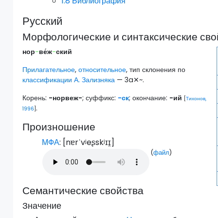
1.8
Библиография
Русский
Морфологические и синтаксические сво
нор
-
ве́ж
-
ский
Прилагательное
,
относительное
, тип склонения по
классификации А. Зализняка
— 3a✕~.
Корень:
-норвеж-
; суффикс:
-ск
; окончание:
-ий
[
Тихонов,
.
1996
]
Произношение
МФА
: [
nɐrˈvʲeʂskʲɪɪ̯
]
(
файл
)
Семантические свойства
Значение