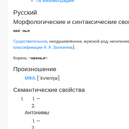
1.8
Библиография
Русский
Морфологические и синтаксические сво
кве́
-
нья
Существительное
, неодушевлённое, мужской род, несклоня
классификации А. А. Зализняка
).
Корень:
-квенья-
.
Произношение
МФА
: [
ˈkvʲenʲɪ̯ə
]
Семантические свойства
—
Антонимы
—