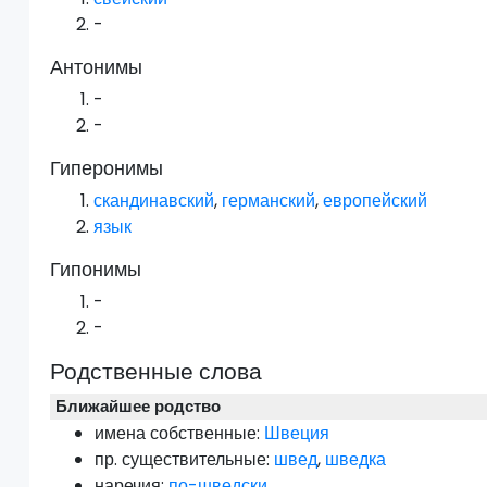
-
Антонимы
-
-
Гиперонимы
скандинавский
,
германский
,
европейский
язык
Гипонимы
-
-
Родственные слова
Ближайшее родство
имена собственные:
Швеция
пр.
существительные:
швед
,
шведка
наречия:
по-шведски