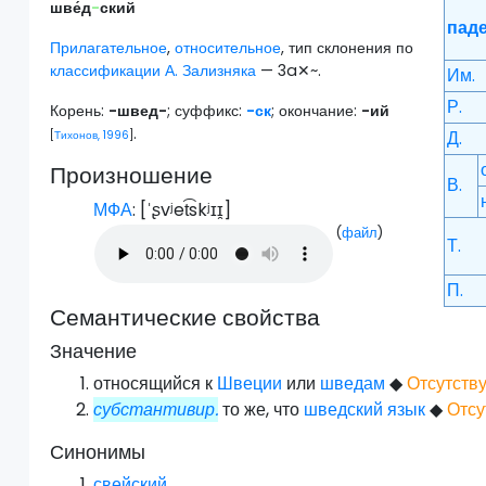
шве́д
-
ский
пад
Прилагательное
,
относительное
, тип склонения по
классификации А. Зализняка
— 3a✕~.
Им.
Р.
Корень:
-швед-
; суффикс:
-ск
; окончание:
-ий
.
Д.
[
Тихонов, 1996
]
Произношение
В.
МФА
: [
ˈʂvʲet͡skʲɪɪ̯
]
(
файл
)
Т.
П.
Семантические свойства
Значение
относящийся к
Швеции
или
шведам
◆
Отсутств
субстантивир.
то же, что
шведский язык
◆
Отсу
Синонимы
свейский