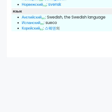
de
Норвежский
:
svensk
no
язык
Английский
:
Swedish, the Swedish language
en
Испанский
:
sueco
es
Корейский
:
스웨덴
의
ko