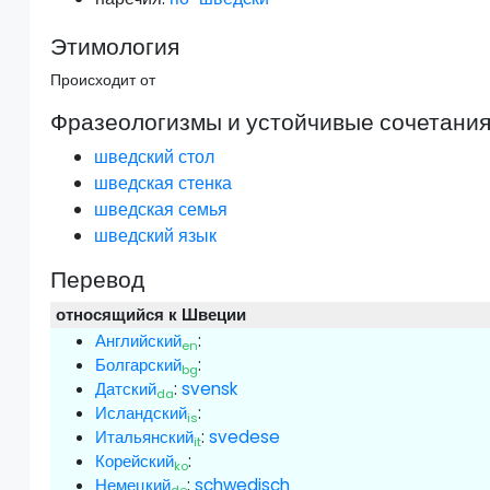
Этимология
Происходит от
Фразеологизмы и устойчивые сочетани
шведский стол
шведская стенка
шведская семья
шведский язык
Перевод
относящийся к Швеции
Английский
:
en
Болгарский
:
bg
Датский
:
svensk
da
Исландский
:
is
Итальянский
:
svedese
it
Корейский
:
ko
Немецкий
:
schw
e
disch