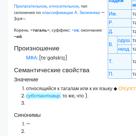
падеж
м
Прилагательное
,
относительное
, тип
склонения по
классификации А. Зализняка
—
Им.
т
3a✕~.
Р.
т
Корень:
-тагаль-
; суффикс:
-ск
; окончание:
Д.
т
-ий
.
одуш.
т
В.
Произношение
неод.
т
МФА
: [
tɐˈɡalʲskʲɪɪ̯
]
Т.
т
Семантические свойства
П.
т
Значение
относящийся к тагалам или к их языку
◆
Отсутст
субстантивир.
то же, что ).
Синонимы
—