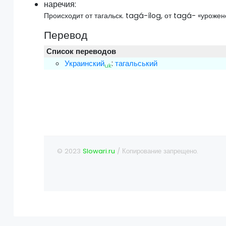
наречия:
Происходит от тагальск. tagá-ílog, от tagá- «урожене
Перевод
Список переводов
Украинский
:
тагальський
uk
© 2023
Slowari.ru
/ Копирование запрещено.