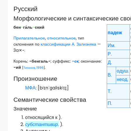
Русский
Морфологические и синтаксические сво
бен
-
га́ль
-
ский
падеж
Прилагательное
,
относительное
, тип
склонения по
классификации А. Зализняка
—
Им.
3a✕~.
Р.
Корень:
-бенгаль-
; суффикс:
-ск
; окончание:
Д.
-ий
.
[
Тихонов, 1996
]
одуш.
В.
Произношение
неод.
МФА
: [
bʲɪnˈɡalʲskʲɪɪ̯
]
Т.
Семантические свойства
П.
Значение
относящийся к ).
субстантивир.
).