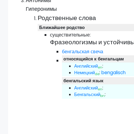
Антонимы
Гиперонимы
Родственные слова
Ближайшее родство
существительные:
Фразеологизмы и устойчивы
бенгальская свеча
относящийся к бенгальцам
Английский
:
en
Немецкий
:
bengalisch
de
бенгальский язык
Английский
:
en
Бенгальский
:
bn