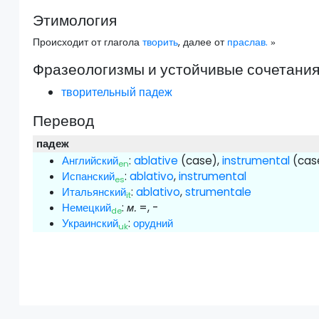
Этимология
Происходит от глагола
творить
, далее от
праслав.
»
Фразеологизмы и устойчивые сочетани
творительный падеж
Перевод
падеж
Английский
:
ablative
(case),
instrumental
(cas
en
Испанский
:
ablativo
,
instrumental
es
Итальянский
:
ablativo
,
strumentale
it
Немецкий
:
м.
=, -
de
Украинский
:
орудний
uk