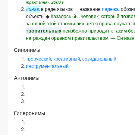
трактаты»,
2000
г.
лингв.
в ряде языков — название
падежа
, обоз
объекты
◆
Казалось бы, человек, который позв
за одной этой строчки лишается права поучать 
творительных
неизбежно приводит к таким б
награжден орденом правительством. ― Он назн
Синонимы
творческий
,
креативный
,
созидательный
инструментальный
Антонимы
Гиперонимы