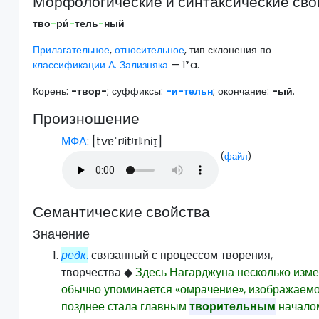
Морфологические и синтаксические сво
тво
-
ри́
-
тель
-
ный
Прилагательное
,
относительное
, тип склонения по
классификации А. Зализняка
— 1*a.
Корень:
-твор-
; суффиксы:
-и
-тельн
; окончание:
-ый
.
Произношение
МФА
: [
tvɐˈrʲitʲɪlʲnɨɪ̯
]
(
файл
)
Семантические свойства
Значение
редк.
связанный с процессом творения,
творчества
◆
Здесь Нагарджуна несколько изме
обычно упоминается «омрачение», изображаемое
позднее стала главным
творительным
началом