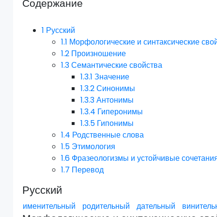
Содержание
1
Русский
1.1
Морфологические и синтаксические сво
1.2
Произношение
1.3
Семантические свойства
1.3.1
Значение
1.3.2
Синонимы
1.3.3
Антонимы
1.3.4
Гиперонимы
1.3.5
Гипонимы
1.4
Родственные слова
1.5
Этимология
1.6
Фразеологизмы и устойчивые сочетани
1.7
Перевод
Русский
именительный
родительный
дательный
винитель