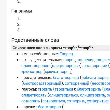
Гипонимы
Родственные слова
Список всех слов с корнем -твор⁽ʲ⁾-/-твар⁽ʲ⁾-
имена собственные:
Творец
пр.
существительные:
творец
,
творение
,
творче
олицетворение
(
олицетворенье
),
растворение
(
крючкотвор
(
крючкотворец
)
прилагательные:
благотворный
(
неблаготворны
(
быстрорастворимый
),
сотворённый
(
несотвор
глаголы:
творить
(
твориться
);
благотворить
(
бла
олицетворять
(
олицетворяться
,
олицетворить
,
о
сотворять
(
сотворяться
,
сотворить
,
сотвориться
наречия:
благотворно
(