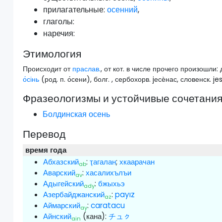
прилагательные:
осенний
,
глаголы:
наречия:
Этимология
Происходит от
праслав.
, от кот. в числе прочего произошли: 
о́сінь
(род. п. о́сени), болг. , сербохорв. jесѐнас, словенск. j
Фразеологизмы и устойчивые сочетани
Болдинская осень
Перевод
время года
Абхазский
:
ҭагалан
;
хкаарачан
ab
Аварский
:
хасалихълъи
av
Адыгейский
:
бжыхьэ
ady
Азербайджанский
:
payız
az
Аймарский
:
caratacu
ay
Айнский
(кана):
チュㇰ
ain