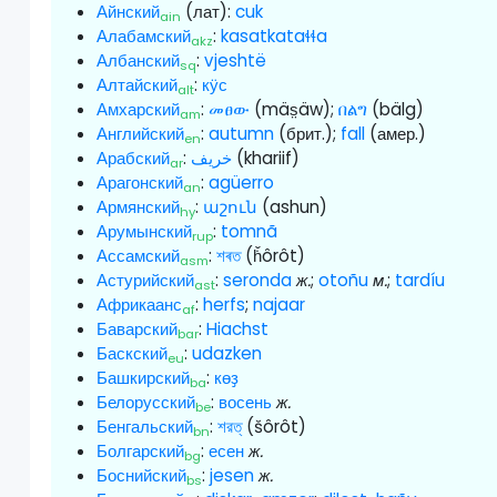
Айнский
(лат):
cuk
ain
Алабамский
:
kasatkataɬɬa
akz
Албанский
:
vjeshtë
sq
Алтайский
:
кӱс
alt
Амхарский
:
መፀው
(mäs̤äw);
በልግ
(bälg)
am
Английский
:
autumn
(брит.);
fall
(амер.)
en
Арабский
:
خريف
(khariif)
ar
Арагонский
:
agüerro
an
Армянский
:
աշուն
(ashun)
hy
Арумынский
:
tomnã
rup
Ассамский
:
শৰত
(ȟ̇ôrôt)
asm
Астурийский
:
seronda
ж.
;
otoñu
м.
;
tardíu
ast
Африкаанс
:
herfs
;
najaar
af
Баварский
:
Hiachst
bar
Баскский
:
udazken
eu
Башкирский
:
көҙ
ba
Белорусский
:
восень
ж.
be
Бенгальский
:
শরত্
(šôrôt)
bn
Болгарский
:
есен
ж.
bg
Боснийский
:
jesen
ж.
bs