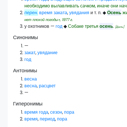
необходимо вылавливать сачком, иначе они нач
перен.
время
заката
,
увядания
и т. п.
◆
Осень
жи
нет плохой погоды»,
1977
г.
у охотников —
год
◆
Собаке третья
осень
.
[Даль]
Синонимы
—
закат
,
увядание
год
Антонимы
весна
весна
,
расцвет
—
Гиперонимы
время года
,
сезон
,
пора
время
,
период
,
пора