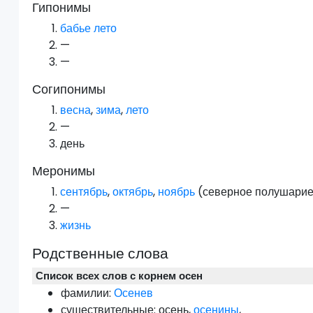
Гипонимы
бабье лето
—
—
Согипонимы
весна
,
зима
,
лето
—
день
Меронимы
сентябрь
,
октябрь
,
ноябрь
(северное полушарие
—
жизнь
Родственные слова
Список всех слов с корнем осен
фамилии:
Осенев
существительные:
осень
,
осенины
,