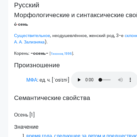
Русский
Морфологические и синтаксические сво
о́
·
сень
Существительное
, неодушевлённое, женский род, 3-е
склон
А. А. Зализняка
).
Корень:
-осень-
.
[
Тихонов, 1996
]
Произношение
МФА
: ед. ч. [
ˈosʲɪnʲ
]
Семантические свойства
Осень [1]
Значение
время года
,
следующее
за
летом
и
предшеству