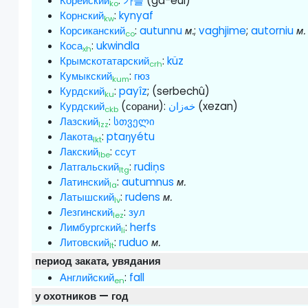
Корейский
:
가을
(ga-eul)
ko
Корнский
:
kynyaf
kw
Корсиканский
:
autunnu
м.
;
vaghjime
;
autorniu
м.
co
Коса
:
ukwindla
xh
Крымскотатарский
:
küz
crh
Кумыкский
:
гюз
kum
Курдский
:
payîz
; (serbechû)
ku
Курдский
(сорани):
خەزان
(xezan)
ckb
Лазский
:
სთველი
lzz
Лакота
:
ptaŋyétu
lkt
Лакский
:
ссут
lbe
Латгальский
:
rudiņs
ltg
Латинский
:
autumnus
м.
la
Латышский
:
rudens
м.
lv
Лезгинский
:
зул
lez
Лимбургский
:
herfs
li
Литовский
:
ruduo
м.
lt
период заката, увядания
Английский
:
fall
en
у охотников — год