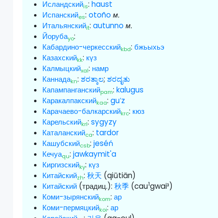
Исландский
:
haust
is
Испанский
:
otoño
м.
es
Итальянский
:
autunno
м.
it
Йоруба
:
yo
Кабардино-черкесский
:
бжьыхьэ
kbd
Казахский
:
күз
kk
Калмыцкий
:
намр
xal
Каннада
:
ಶರತ್ಕಾಲ
;
ಶರದೃತು
kn
Капампанганский
:
kalugus
pam
Каракалпакский
:
guʻz
kaa
Карачаево-балкарский
:
кюз
krc
Карельский
:
sygyzy
krl
Каталанский
:
tardor
ca
Кашубский
:
jeséń
csb
Кечуа
:
jawkaymit'a
qu
Киргизский
:
күз
ky
Китайский
:
秋天
(qiūtiān)
zh
1
Китайский
(традиц.):
秋季
(cau
gwai³)
Коми-зырянский
:
ар
kom
Коми-пермяцкий
:
ар
koi