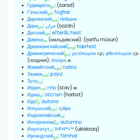
Гуджарати
:
(śarad)
gu
Гэльский
:
foghar
gd
Даргинский
:
гӏебшни
dar
Дари
:
خزان
(ḫazān)
prs
Датский
:
efterår
,
høst
da
Дивехи
(мальдивский):
(ḫarīfu mūsun)
dv
†
Древнеанглийский
:
hærfest
ang
†
Древнегреческий
:
μετόπωρον
ср.
;
φθινόπωρον
ср.
grc
(поздняя);
ὀπώρα
ж.
Жемайтский
:
rudou
sgs
Зазаки
:
payız
zza
Зулу
:
zu
Иврит
:
סתיו
(stav)
м.
he
Идиш
:
האַרבסט
(harbst)
yi
и
Идо
:
autono
io
Ингушский
:
гуйра
inh
Индонезийский
:
id
и
Интерлингва
:
autumno
ia
Инуктитут
:
ᐅᑭᐊᒃᓴᖅ
(ukiaksaq)
iu
Ирландский
:
fómhar
ga