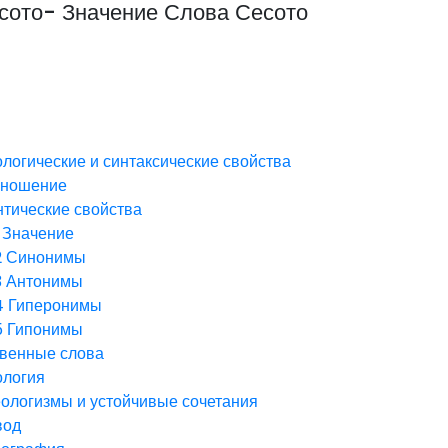
есото- Значение Слова Сесото
логические и синтаксические свойства
зношение
тические свойства
Значение
2
Синонимы
3
Антонимы
4
Гиперонимы
5
Гипонимы
венные слова
ология
ологизмы и устойчивые сочетания
вод