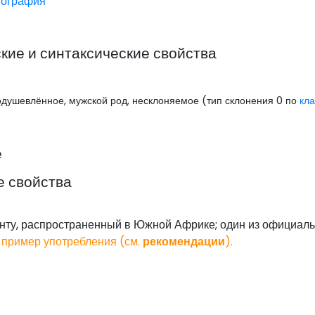
иография
ие и синтаксические свойства
еодушевлённое, мужской род, несклоняемое (тип склонения 0 по
кла
е
е свойства
анту, распространенный в Южной Африке; один из официа
 пример употребления (см.
рекомендации
).