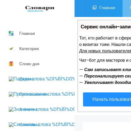
Главная
Сервис онлайн-запи
Главная
Тот, кто работает в сфер
о визитах тоже. Нашли 
Категории
Для новых пользовател
Чат-бот для мастеров и 
Слово дня
—
Сам записывает кли
—
Персонализирует ски
Падежи
—
Увеличивает доходи
Произношение
Начать пользова
Значение
Синонимы