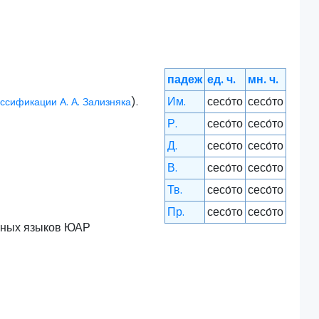
падеж
ед. ч.
мн. ч.
Им.
сесо́то
сесо́то
ссификации А. А. Зализняка
).
Р.
сесо́то
сесо́то
Д.
сесо́то
сесо́то
В.
сесо́то
сесо́то
Тв.
сесо́то
сесо́то
Пр.
сесо́то
сесо́то
льных языков ЮАР