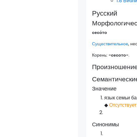
1.8
Библ
Русский
Морфологическ
сесо́то
Существительное
, н
Корень:
-сесото-
.
Произношени
Семантически
Значение
язык семьи б
◆
Отсутствует
Синонимы