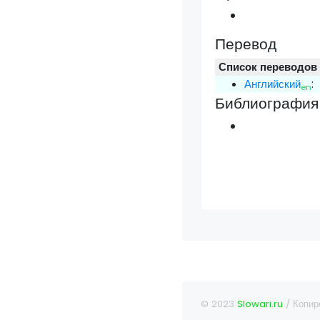
Перевод
Список переводов
Английский
:
en
Библиография
© 2023
Slowari.ru
/ Копир