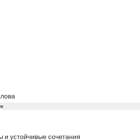
слова
во
 и устойчивые сочетания