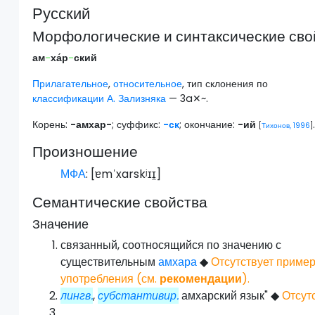
Русский
Морфологические и синтаксические сво
ам
-
ха́р
-
ский
Прилагательное
,
относительное
, тип склонения по
классификации А. Зализняка
— 3a✕~.
Корень:
-амхар-
; суффикс:
-ск
; окончание:
-ий
[
Тихонов, 1996
]
Произношение
МФА
: [
ɐmˈxarskʲɪɪ̯
]
Семантические свойства
Значение
связанный, соотносящийся по значению с
существительным
амхара
◆
Отсутствует приме
употребления (см.
рекомендации
).
лингв.
,
субстантивир.
амхарский язык"
◆
Отсут