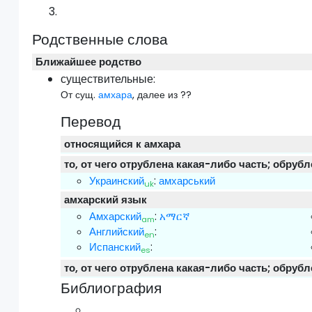
Родственные слова
Ближайшее родство
существительные:
От сущ.
амхара
, далее из ??
Перевод
относящийся к амхара
то, от чего отрублена какая-либо часть; обруб
Украинский
:
амхарський
uk
амхарский язык
Амхарский
:
አማርኛ
am
Английский
:
en
Испанский
:
es
то, от чего отрублена какая-либо часть; обруб
Библиография