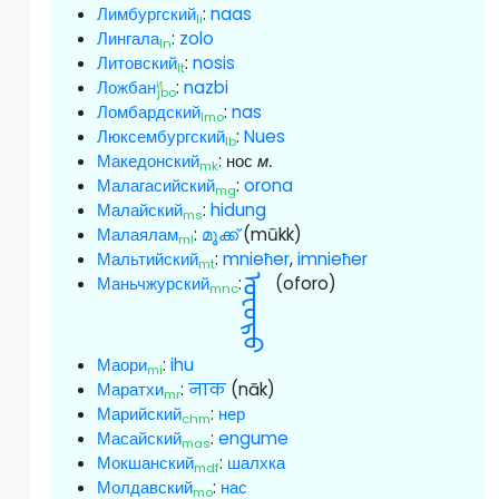
Лимбургский
:
naas
li
Лингала
:
zolo
ln
Литовский
:
nosis
lt
и
Ложбан
:
nazbi
jbo
Ломбардский
:
nas
lmo
Люксембургский
:
Nues
lb
Македонский
:
нос
м.
mk
Малагасийский
:
orona
mg
Малайский
:
hidung
ms
Малаялам
:
മൂക്ക്
(mūkk)
ml
Мальтийский
:
mnieħer
,
imnieħer
mt
Маньчжурский
ᠣᡶᠣᡵᠣ
:
(oforo)
mnc
Маори
:
ihu
mi
Маратхи
:
नाक
(nāk)
mr
Марийский
:
нер
chm
Масайский
:
engume
mas
Мокшанский
:
шалхка
mdf
Молдавский
:
нас
mo