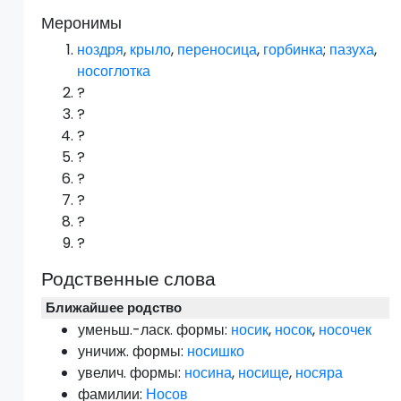
Меронимы
ноздря
,
крыло
,
переносица
,
горбинка
;
пазуха
,
носоглотка
?
?
?
?
?
?
?
?
Родственные слова
Ближайшее родство
уменьш.-ласк. формы:
носик
,
носок
,
носочек
уничиж. формы:
носишко
увелич. формы:
носина
,
носище
,
носяра
фамилии:
Носов