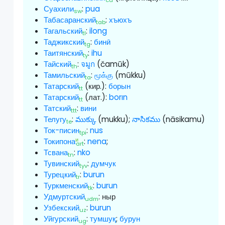
cu
Суахили
:
pua
sw
Табасаранский
:
хъюхъ
tab
Тагальский
:
ilong
tl
Таджикский
:
бинӣ
tg
Таитянский
:
ihu
ty
Тайский
:
จมูก
(čamūk)
th
Тамильский
:
மூக்கு
(mūkku)
ta
Татарский
(кир.):
борын
tt
Татарский
(лат.):
borın
tt
Татский
:
вини
ttt
Телугу
:
ముక్కు
(mukku);
నాసికము
(nāsikamu)
te
Ток-писин
:
nus
tpi
и
Токипона
:
nena
;
art
Тсвана
:
nko
tn
Тувинский
:
думчук
tyv
Турецкий
:
burun
tr
Туркменский
:
burun
tk
Удмуртский
:
ныр
udm
Узбекский
:
burun
uz
Уйгурский
:
тумшуқ
;
бурун
ug