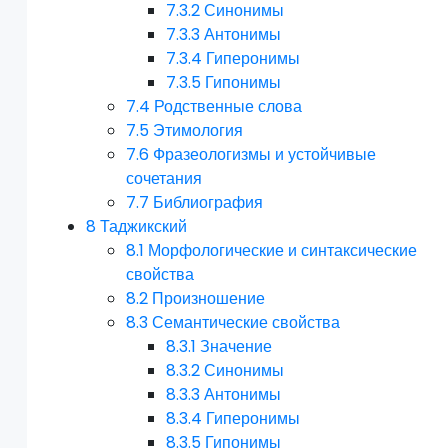
7.3.2
Синонимы
7.3.3
Антонимы
7.3.4
Гиперонимы
7.3.5
Гипонимы
7.4
Родственные слова
7.5
Этимология
7.6
Фразеологизмы и устойчивые
сочетания
7.7
Библиография
8
Таджикский
8.1
Морфологические и синтаксические
свойства
8.2
Произношение
8.3
Семантические свойства
8.3.1
Значение
8.3.2
Синонимы
8.3.3
Антонимы
8.3.4
Гиперонимы
8.3.5
Гипонимы