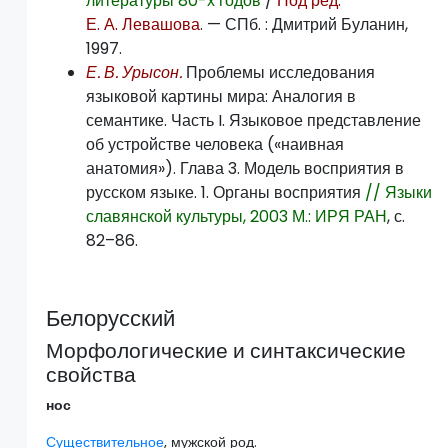
литературы 80-х годов
/
Под ред.
Е. А. Левашова
. — СПб. : Дмитрий Буланин,
1997.
Е. В. Урысон.
Проблемы исследования
языковой картины мира: Аналогия в
семантике. Часть I. Языковое представление
об устройстве человека («наивная
анатомия»). Глава 3. Модель восприятия в
русском языке. 1. Органы восприятия
// Языки
славянской культуры, 2003 М.: ИРЯ РАН
, с.
82–86.
Белорусский
Морфологические и синтаксические
свойства
нос
Существительное
, мужской род.