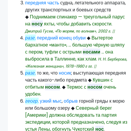
передняя
часть
судна, летательного аппарата,
других транспортных и боевых средств
◆
Поднимаем спинакер — треугольный парус
на
носу
яхты, чтобы добавить скорости.
Дмитрий Гусев, «По морям, по волнам»,
2002
г.
[]
разг.
передний
конец
обуви
◆
Вытертое
бархатное «манто», … большую чёрную шляпу
с пером, туфли с острыми
носами
… она
выбросила в Таллинне, как хлам.
Н. Н. Берберова,
«Железная женщина»,
1978–1980 г
гг.
[]
разг.
то же, что
носик
; выступающая передняя
часть какого-либо предмета
◆
Кувшин с
отбитым
носом
.
◆
Термос с
носом
очень
удобен.
геогр.
узкий
мыс
,
обрыв
горной гряды к морю
или большому озеру
◆
Северный берег
[Америки] должна обследовать та партия
экспедиции, которой предназначено, следуя из
устья Лены, обогнуть Чукотский
нос
.