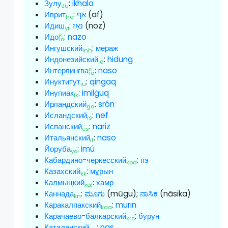
Зулу
:
ikhala
zu
Иврит
:
אף
(af)
he
Идиш
:
נאָז
(noz)
yi
и
Идо
:
nazo
io
Ингушский
:
мераж
inh
Индонезийский
:
hidung
id
и
Интерлингва
:
naso
ia
Инуктитут
:
qingaq
iu
Инупиак
:
imilġuq
ik
Ирландский
:
srón
ga
Исландский
:
nef
is
Испанский
:
nariz
es
Итальянский
:
naso
it
Йоруба
:
imú
yo
Кабардино-черкесский
:
пэ
kbd
Казахский
:
мұрын
kk
Калмыцкий
:
хамр
xal
Каннада
:
ಮೂಗು
(mūgu);
ನಾಸಿಕ
(nāsika)
kn
Каракалпакский
:
murın
kaa
Карачаево-балкарский
:
бурун
krc
Каталанский
:
nas