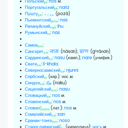
Польский
:
nos
м.
pl
Португальский
:
nariz
pt
Пушту
:
پوزه
(pozâ)
ps
Пьемонтский
:
nas
pms
Рапануйский
:
ihu
rap
Румынский
:
nas
ro
Самоа
:
sm
Санскрит
:
नासः
(nāsaḥ);
घ्राणः
(gʰrāṇaḥ)
sa
Сардинский
:
nasu
(камп.);
nare
(унифик.)
sc
Свати
:
lí-khala
ss
Северносаамский
:
njunni
se
Сербский
(кир.):
нос
м.
sr
Синдхи
:
نڪ
(naku)
sd
Сицилийский
:
nasu
scn
Словацкий
:
nos
м.
sk
Словенский
:
nos
м.
sl
и
Словио
(лат.):
nos
м.
slovio
Сомалийский
:
san
so
Сранан-тонго
:
noso
srn
†
Старославянский
(кириллица):
носъ
м.