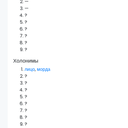
—
—
?
?
?
?
?
?
Холонимы
лицо
,
морда
?
?
?
?
?
?
?
?