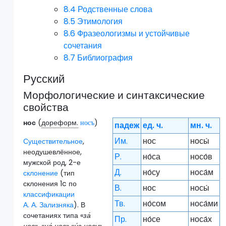
8.4
Родственные слова
8.5
Этимология
8.6
Фразеологизмы и устойчивые
сочетания
8.7
Библиография
Русский
Морфологические и синтаксические
свойства
нос
(
дореформ.
)
носъ‎
падеж
ед. ч.
мн. ч.
Им.
нос
носы́
Существительное
,
неодушевлённое,
Р.
но́са
носо́в
мужской род, 2-е
Д.
но́су
носа́м
склонение
(тип
склонения 1c по
В.
нос
носы́
классификации
Тв.
но́сом
носа́ми
А. А. Зализняка
). В
сочетаниях типа «
за́
Пр.
но́се
носа́х