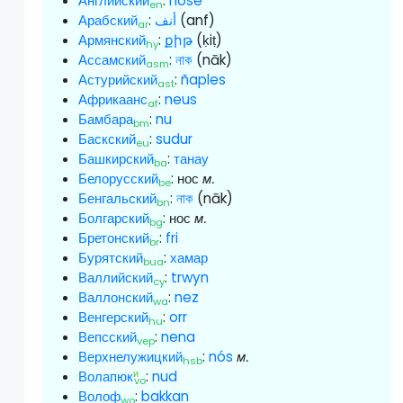
Английский
:
nose
en
Арабский
:
أنف
(anf)
ar
Армянский
:
քիթ
(ḳiṭ)
hy
Ассамский
:
নাক
(nāk)
asm
Астурийский
:
ñaples
ast
Африкаанс
:
neus
af
Бамбара
:
nu
bm
Баскский
:
sudur
eu
Башкирский
:
танау
ba
Белорусский
:
нос
м.
be
Бенгальский
:
নাক
(nāk)
bn
Болгарский
:
нос
м.
bg
Бретонский
:
fri
br
Бурятский
:
хамар
bua
Валлийский
:
trwyn
cy
Валлонский
:
nez
wa
Венгерский
:
orr
hu
Вепсский
:
nena
vep
Верхнелужицкий
:
nós
м.
hsb
и
Волапюк
:
nud
vo
Волоф
:
bakkan
wo