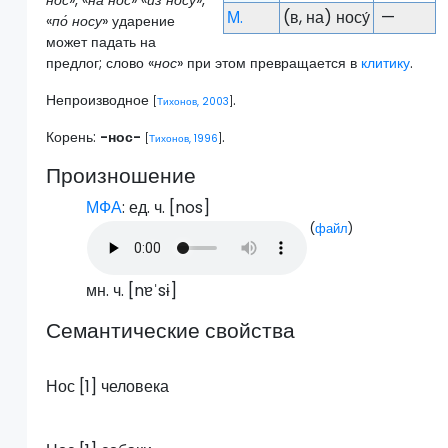
нос
», «
на́ нос
» «
и́з носу
»,
М.
(в, на) носу́
—
«
по́ носу
» ударение
может падать на
предлог; слово «
нос
» при этом превращается в
клитику
.
Непроизводное
.
[
Тихонов, 2003
]
Корень:
-нос-
.
[
Тихонов, 1996
]
Произношение
МФА
: ед. ч. [
nos
]
(
файл
)
мн. ч. [
nɐˈsɨ
]
Семантические свойства
Нос [1] человека