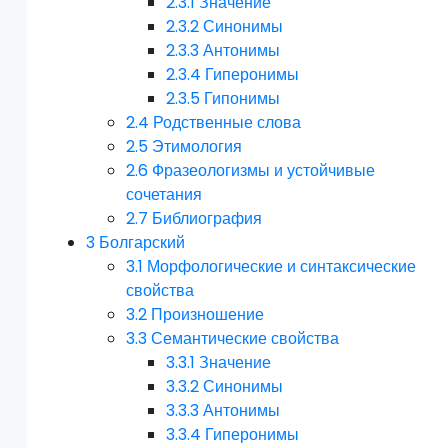
2.3.1
Значение
2.3.2
Синонимы
2.3.3
Антонимы
2.3.4
Гиперонимы
2.3.5
Гипонимы
2.4
Родственные слова
2.5
Этимология
2.6
Фразеологизмы и устойчивые
сочетания
2.7
Библиография
3
Болгарский
3.1
Морфологические и синтаксические
свойства
3.2
Произношение
3.3
Семантические свойства
3.3.1
Значение
3.3.2
Синонимы
3.3.3
Антонимы
3.3.4
Гиперонимы