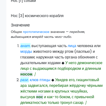
Нос [1] собаки
Нос [3] космического корабля
Значение
Общее
прототипическое
значение —
передняя,
выдающаяся вперёд часть чего-либо
.
анат.
выступающая часть
лица
человека или
морды
животного между ртом (
пастью
) и
глазами; наружная часть органа обоняния с
дыхательными ходами
◆
У него демоническое
лицо с выдающимся подбородком и длинным
носом
.
]
разг.
клюв
птицы
◆
Увидев его, гиацинтовый
ара задвигался, перебирая жёрдочку чёрными
жёсткими ногами в крупных чешуйках,
высунув
нос
и как-то боком, с привычной
деликатностью только тронул сахар.
]