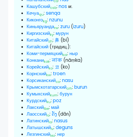
ca
Кашубский
:
nos
м.
csb
Кечуа
:
senqa
qu
Киконго
:
nzunu
kg
Киньяруанда
:
zuru
(
izuru
)
rw
Киргизский
:
мурун
ky
Китайский
:
鼻
(bí)
zh
Китайский
(традиц.):
Коми-пермяцкий
:
ныр
koi
Конкани
:
नांक
(nāṃka)
kok
Корейский
:
코
(ko)
ko
Корнский
:
troen
kw
Корсиканский
:
nasu
co
Крымскотатарский
:
burun
crh
Кумыкский
:
бурун
kum
Курдский
:
poz
ku
Лакский
:
май
lbe
Лаосский
:
ດັງ
(dâṅ)
lo
Латинский
:
nasus
la
Латышский
:
deguns
lv
Лезгинский
:
нер
lez