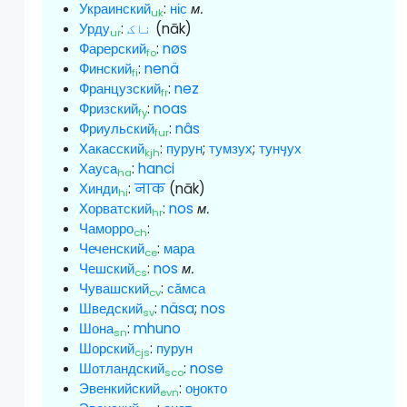
Украинский
:
ніс
м.
uk
Урду
:
ناک
(nāk)
ur
Фарерский
:
nøs
fo
Финский
:
nenä
fi
Французский
:
nez
fr
Фризский
:
noas
fy
Фриульский
:
nâs
fur
Хакасский
:
пурун
;
тумзух
;
тунӌух
kjh
Хауса
:
hanci
ha
Хинди
:
नाक
(nāk)
hi
Хорватский
:
nos
м.
hr
Чаморро
:
ch
Чеченский
:
мара
ce
Чешский
:
nos
м.
cs
Чувашский
:
сӑмса
cv
Шведский
:
näsa
;
nos
sv
Шона
:
mhuno
sn
Шорский
:
пурун
cjs
Шотландский
:
nose
sco
Эвенкийский
:
оӈокто
evn