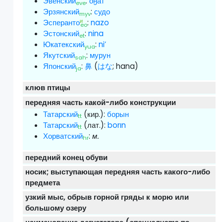
Эвенский
:
оӈат
eve
Эрзянский
:
судо
myv
и
Эсперанто
:
nazo
eo
Эстонский
:
nina
et
Юкатекский
:
ni’
yua
Якутский
:
мурун
sah
Японский
:
鼻
(
はな
; hana)
ja
клюв птицы
передняя часть какой-либо конструкции
Татарский
(кир.):
борын
tt
Татарский
(лат.):
borın
tt
Хорватский
:
м.
hr
передний конец обуви
носик; выступающая передняя часть какого-либо
предмета
узкий мыс, обрыв горной гряды к морю или
большому озеру