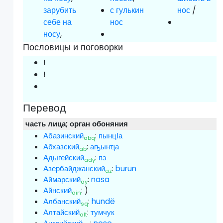
зарубить
с гулькин
нос
/
себе на
нос
носу
,
Пословицы и поговорки
!
!
Перевод
часть лица; орган обоняния
Абазинский
:
пынцӀа
abq
Абхазский
:
аҧынҵа
ab
Адыгейский
:
пэ
ady
Азербайджанский
:
burun
az
Аймарский
:
nasa
ay
Айнский
:
)
ain
Албанский
:
hundë
sq
Алтайский
:
тумчук
alt