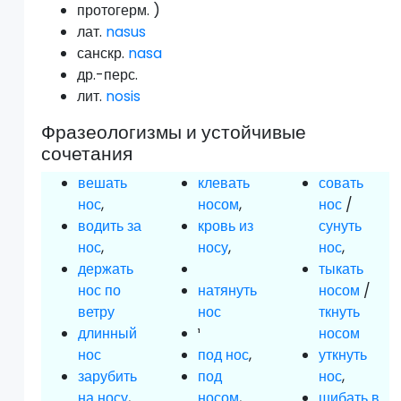
протогерм. )
лат.
nasus
санскр.
nasa
др.-перс.
лит.
nosis
Фразеологизмы и устойчивые
сочетания
вешать
клевать
совать
нос
,
носом
,
нос
/
водить за
кровь из
сунуть
нос
,
носу
,
нос
,
держать
тыкать
нос по
натянуть
носом
/
ветру
нос
ткнуть
длинный
¹
носом
нос
под нос
,
уткнуть
зарубить
под
нос
,
на носу
,
носом
,
шибать в