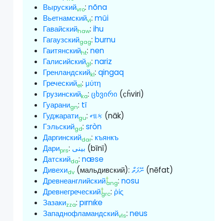
Выруский
:
nõna
vro
Вьетнамский
:
mũi
vi
Гавайский
:
ihu
haw
Гагаузский
:
burnu
gag
Гаитянский
:
nen
ht
Галисийский
:
nariz
gl
Гренландский
:
qingaq
kl
Греческий
:
μύτη
el
Грузинский
:
ცხვირი
(c̣ĥviri)
ka
Гуарани
:
tĩ
gn
Гуджарати
:
નાક
(nāk)
gu
Гэльский
:
sròn
gd
Даргинский
:
къянкъ
dar
Дари
:
بینی
(bīnī)
prs
Датский
:
næse
da
Дивехи
(мальдивский):
ނޭފަތް
(nēfat)
dv
†
Древнеанглийский
:
nosu
ang
†
Древнегреческий
:
ῥίς
grc
Зазаки
:
pırnıke
zza
Западнофламандский
:
neus
vls