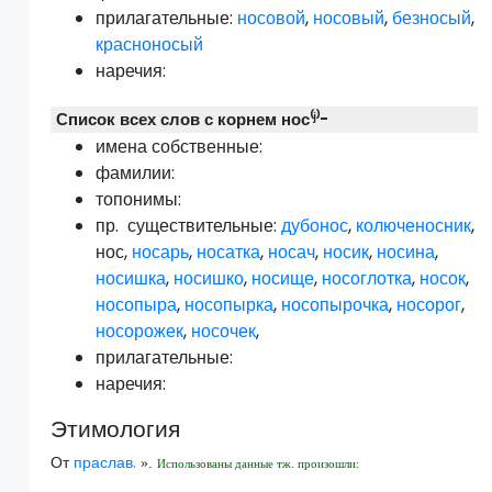
прилагательные:
носовой
,
носовый
,
безносый
,
красноносый
наречия:
Список всех слов с корнем нос⁽ʲ⁾-
имена собственные:
фамилии:
топонимы:
пр.
существительные:
дубонос
,
колюченосник
,
нос
,
носарь
,
носатка
,
носач
,
носик
,
носина
,
носишка
,
носишко
,
носище
,
носоглотка
,
носок
,
носопыра
,
носопырка
,
носопырочка
,
носорог
,
носорожек
,
носочек
,
прилагательные:
наречия:
Этимология
От
праслав.
».
Использованы данные тж. произошли: