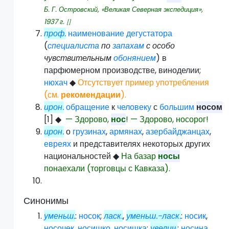
Б. Г. Островский, «Великая Северная экспедиция»,
1937
г.
[]
проф.
наименование
дегустатора
(
специалиста
по
запахам
с особо
чувствительным
обонянием
) в
парфюмерном производстве, виноделии;
нюхач
◆
Отсутствует пример употребления
(см.
рекомендации
).
ирон.
обращение
к
человеку
с
большим
носом
[1]
◆
— Здорово,
нос
! — Здорово, носорог!
ирон.
о
грузинах
,
армянах
,
азербайджанцах
,
евреях
и представителях некоторых других
национальностей
◆
На базар
носы
понаехали (торговцы с Кавказа).
Синонимы
уменьш.
:
носок
;
ласк.
,
уменьш.-ласк.
:
носик
,
носочек
,
носишко
,
носишка
;
увелич.
:
носина
,