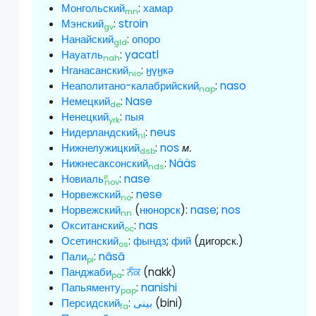
Монгольский
:
хамар
mn
Мэнский
:
stroin
gv
Нанайский
:
опоро
gld
Науатль
:
yacatl
nah
Нганасанский
:
ӈүӈкә
nio
Неаполитано-калабрийский
:
naso
nap
Немецкий
:
Nase
de
Ненецкий
:
пыя
yrk
Нидерландский
:
neus
nl
Нижнелужицкий
:
nos
м.
dsb
Нижнесаксонский
:
Nääs
nds
и
Новиаль
:
nase
nov
Норвежский
:
nese
no
Норвежский
(
нюнорск
):
nase
;
nos
nn
Окситанский
:
nas
oc
Осетинский
:
фындз
;
фий
(дигорск.)
os
Пали
:
nāsā
pi
Панджаби
:
ਨੱਕ
(nakk)
pa
Папьяменту
:
nanishi
pap
Персидский
:
بینی
(bini)
fa