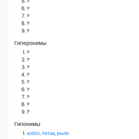
?
?
?
?
?
Гиперонимы
?
?
?
?
?
?
?
?
?
Гипонимы
хобот
,
пятак
,
рыло