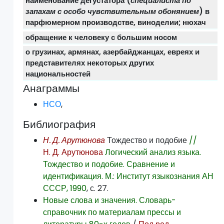
наименование дегустатора (
специалиста по
запахам с особо чувствительным обонянием
) в
парфюмерном производстве, виноделии; нюхач
обращение к человеку с большим носом
о грузинах, армянах, азербайджанцах, евреях и
представителях некоторых других
национальностей
Анаграммы
НСО
,
Библиография
Н. Д. Арутюнова
Тождество и подобие
//
Н. Д. Арутюнова
Логический анализ языка.
Тождество и подобие. Сравнение и
идентификация. М.: Институт языкознания АН
СССР, 1990
, с. 27.
Новые слова и значения. Словарь-
справочник по материалам прессы и