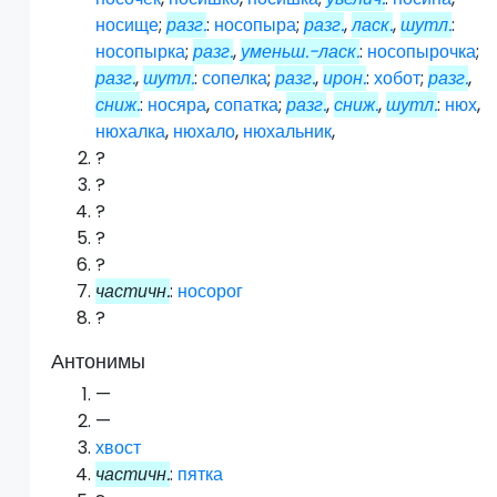
носище
;
разг.
:
носопыра
;
разг.
,
ласк.
,
шутл.
:
носопырка
;
разг.
,
уменьш.-ласк.
:
носопырочка
;
разг.
,
шутл.
:
сопелка
;
разг.
,
ирон.
:
хобот
;
разг.
,
сниж.
:
носяра
,
сопатка
;
разг.
,
сниж.
,
шутл.
:
нюх
,
нюхалка
,
нюхало
,
нюхальник
,
?
?
?
?
?
частичн.
:
носорог
?
Антонимы
—
—
хвост
частичн.
:
пятка