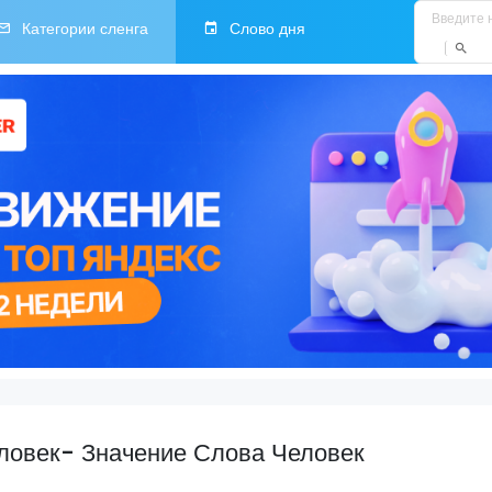
Категории сленга
Слово дня
еловек- Значение Слова Человек