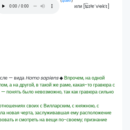
(
файл
)
или [
t͡ɕɪɫɐˈvʲekʲɪ
]
ысле — вида
Homo sapiens
◆
Впрочем, на одной
м, а на другой, в такой же раме, какая-то гравюра с
 понять было невозможно, так как гравюра сильно
отношениях своих с Вилларским, с княжною, с
была новая черта, заслуживавшая ему расположение
вовать и смотреть на вещи по-своему; признание