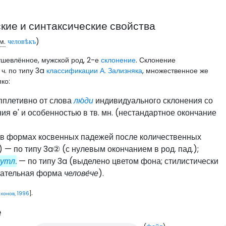
ие и синтаксические свойства
м.
)
человѣкъ
ушевлённое, мужской род, 2-е
склонение
. Склонение
 ч. по типу 3a
классификации А. Зализняка
, множественное же
ко:
пплетивно от слова
лю́ди
индивидуального склонения со
ия e' и особенностью в тв. мн. (нестандартное окончание
в формах косвенных падежей после количественных
 — по типу 3a② (с нулевым окончанием в род. пад.);
утл.
— по типу 3a (выделено цветом фона; стилистически
звательная форма
челове́че
).
.
хонов, 1996
]
е