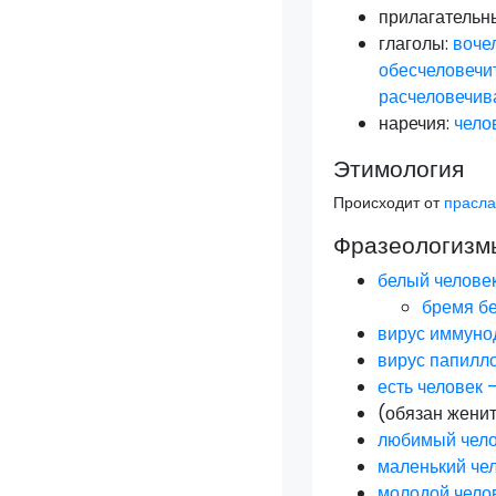
прилагательн
глаголы:
воче
обесчеловечи
расчеловечив
наречия:
чело
Этимология
Происходит от
прасла
Фразеологизмы
белый челове
бремя бе
вирус иммуно
вирус папилл
есть человек 
(обязан жени
любимый чел
маленький че
молодой чело