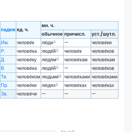
мн. ч.
падеж
ед. ч.
обычное
причисл.
уст./шутл.
△
Им.
челове́к
лю́ди
—
челове́ки
△
Р.
челове́ка
люде́й
челове́к
челове́ков
△
Д.
челове́ку
лю́дям
челове́кам
челове́кам
△
В.
челове́ка
люде́й
—
челове́ков
△
Тв.
челове́ком
людьми́
челове́ками
челове́ками
△
Пр.
челове́ке
лю́дях
челове́ках
челове́ках
Зв.
челове́че
—
—
—