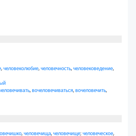
е
,
человеколюбие
,
человечность
,
человековедение
,
ный
человечивать
,
вочеловечиваться
,
вочеловечить
,
ловечишко
,
человечища
,
человечище
;
человеческое
,