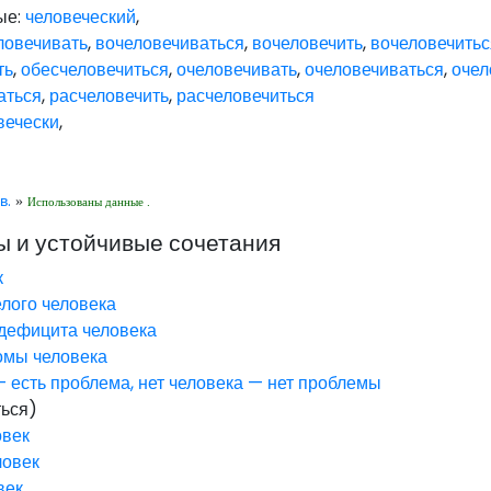
ые:
человеческий
,
ловечивать
,
вочеловечиваться
,
вочеловечить
,
вочеловечитьс
ть
,
обесчеловечиться
,
очеловечивать
,
очеловечиваться
,
очел
аться
,
расчеловечить
,
расчеловечиться
вечески
,
в.
»
Использованы данные .
 и устойчивые сочетания
к
лого человека
дефицита человека
омы человека
— есть проблема, нет человека — нет проблемы
ться)
овек
ловек
век