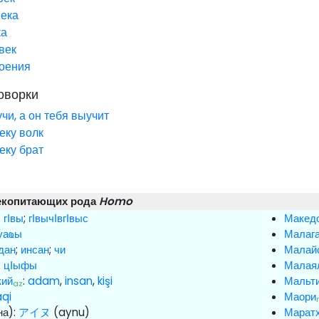
века
ка
век
роения
оворки
чи, а он тебя выучит
еку волк
еку брат
екопитающих рода
Homo
:
гӀвы
;
гӀвычӀвгӀвыс
Макед
уаҩы
Малага
адан
;
инсан
;
чи
Малай
:
цӀыфы
Малая
кий
:
adam
,
insan
,
kişi
Мальт
az
aqi
Маори
на):
アイヌ
(aynu)
Марат