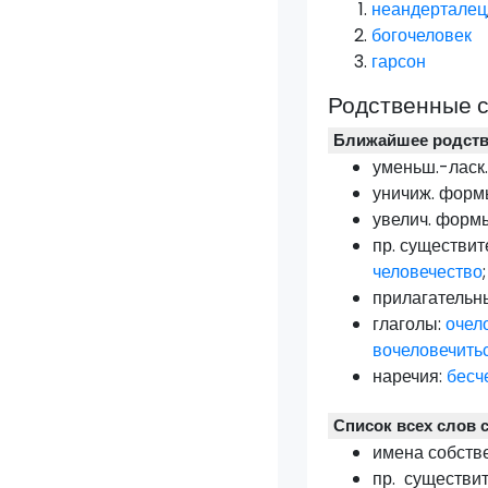
неандерталец
богочеловек
гарсон
Родственные 
Ближайшее родст
уменьш.-ласк
уничиж. форм
увелич. форм
пр.
существит
человечество
прилагательн
глаголы:
очел
вочеловечить
наречия:
бесч
Список всех слов 
имена собств
пр.
существит