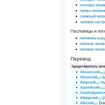
полтора чело
права челове
снежный чело
человек наст
Пословицы и пог
человека выру
человек челов
человек челов
Перевод
представитель мл
Абазинский
abq
Абхазский
:
а
ab
Аварский
:
гӀ
av
Адыгейский
ady
Азербайджанс
Аймарский
:
j
ay
Айнский
(ка
ain