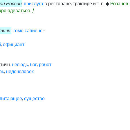
ой России
:
прислуга
в ресторане, трактире и т. п.
◆
Розанов
оро одеваться.
]
тичн.
:
гомо сапиенс
=
й
,
официант
стичн.
нелюдь
,
бог
,
робот
рь
,
недочеловек
опитающее
,
существо