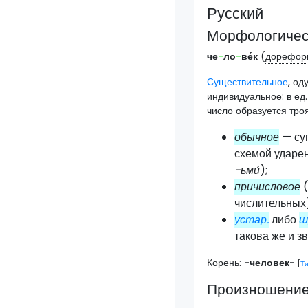
Русский
Морфологическ
че
-
ло
-
ве́к
(
дорефор
Существительное
, од
индивидуальное: в ед.
число образуется троя
обычное
— су
схемой ударен
-ьми́
);
причисловое
(
числительных)
устар.
либо
ш
такова же и 
Корень:
-человек-
[
Ти
Произношени