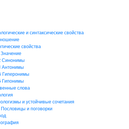
логические и синтаксические свойства
зношение
тические свойства
Значение
2
Синонимы
3
Антонимы
4
Гиперонимы
5
Гипонимы
венные слова
ология
ологизмы и устойчивые сочетания
Пословицы и поговорки
вод
иография