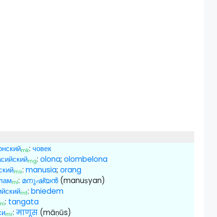
онский
:
човек
mk
сийский
:
olona
;
olombelona
mg
ский
:
manusia
;
orang
ms
лам
:
മനുഷ്യന്‍
(manuṣyan)
ml
ийский
:
bniedem
mt
:
tangata
mi
хи
:
माणूस
(māṇūs)
mr