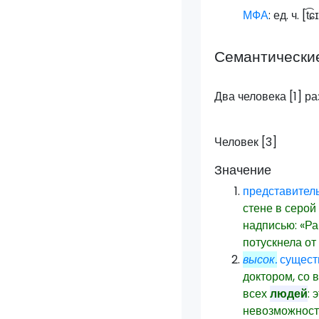
МФА
: ед. ч. [
t͡
Семантически
Два человека [1] р
Человек [3]
Значение
представител
стене в серой
надписью: «Р
потускнела о
высок.
сущест
доктором, со 
всех
людей
:
невозможност