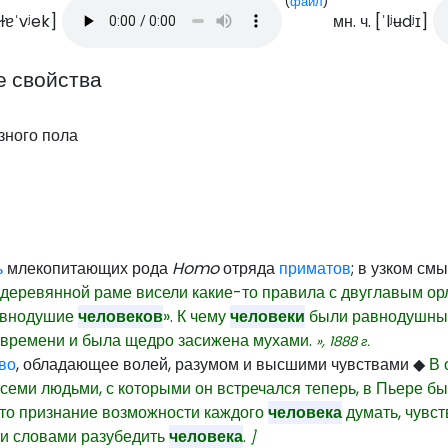
(
файл
)
ɕɪɫɐˈvʲek
]
мн. ч. [
ˈlʲʉdʲɪ
]
е свойства
азного пола
ь
млекопитающих рода
Homo
отряда
приматов
; в узком см
 деревянной раме висели какие-то правила с двуглавым орло
авнодушие
человеков
». К чему
человеки
были равнодушны —
т времени и была щедро засижена мухами.
»,
1888
г.
во
, обладающее волей, разумом и высшими чувствами
◆
В 
всеми людьми, с которыми он встречался теперь, в Пьере 
 это признание возможности каждого
человека
думать, чувст
и словами разубедить
человека
.
]