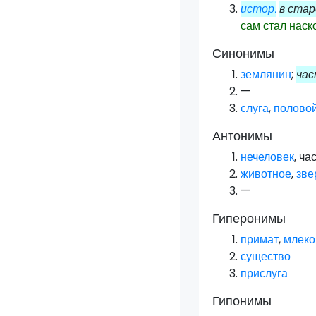
истор.
в стар
сам стал наск
Синонимы
землянин
;
час
—
слуга
,
полово
Антонимы
нечеловек
, ча
животное
,
зве
—
Гиперонимы
примат
,
млек
существо
прислуга
Гипонимы