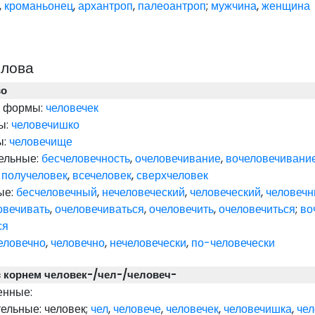
,
кроманьонец
,
архантроп
,
палеоантроп
;
мужчина
,
женщина
слова
во
. формы:
человечек
ы:
человечишко
ы:
человечище
ельные:
бесчеловечность
,
очеловечивание
,
вочеловечивани
;
получеловек
,
всечеловек
,
сверхчеловек
ые:
бесчеловечный
,
нечеловеческий
,
человеческий
,
человеч
овечивать
,
очеловечиваться
,
очеловечить
,
очеловечиться
;
во
ся
еловечно
,
человечно
,
нечеловечески
,
по-человечески
с корнем человек-/чел-/человеч-
енные:
ельные:
человек
;
чел
,
человече
,
человечек
,
человечишка
,
че