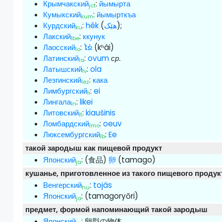
Крымчакский
:
йымырта
jct
Кумыкский
:
йымырткъа
kum
Курдский
:
hêk
(
هێک
);
ku
Лакский
:
ккунук
lbe
Лаосский
:
ໄຂ່
(kʰài)
lo
Латинский
:
ovum
ср.
la
Латышский
:
ola
lv
Лезгинский
:
кака
lez
Лимбургский
:
ei
li
Лингала
:
likei
ln
Литовский
:
kiaušinis
lt
Ломбардский
:
oeuv
lmo
Люксембургский
:
Ee
lb
такой зародыш как пищевой продукт
Японский
:
(食品)
卵
(tamago)
ja
кушанье, приготовленное из такого пищевого продук
Венгерский
:
tojás
hu
Японский
:
(tamagoryōri)
ja
предмет, формой напоминающий такой зародыш
Японский
:
卵型の物体