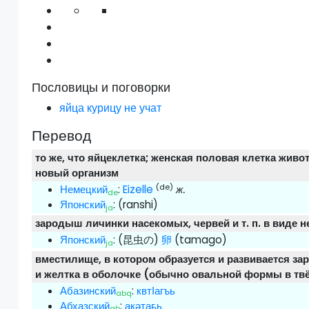
Пословицы и поговорки
яйца курицу не учат
Перевод
то же, что яйцеклетка; женская половая клетка жив
новый организм
(de)
Немецкий
:
Eizelle
ж.
de
Японский
:
(ranshi)
ja
зародыш личинки насекомых, червей и т. п. в виде
Японский
:
(昆虫の)
卵
(tamago)
ja
вместилище, в котором образуется и развивается з
и желтка в оболочке (обычно овальной формы в твё
Абазинский
:
квтӀагъь
abq
Абхазский
:
акәтаҕь
ab