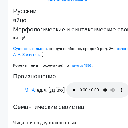
Русский
яйцо I
Морфологические и синтаксические сво
яй
-
цо́
Существительное
, неодушевлённое, средний род, 2-е
склон
А. А. Зализняка
).
Корень:
-яйц-
; окончание:
-о
.
[
Тихонов, 1996
]
Произношение
МФА
: ед. ч. [
ɪ̯ɪɪ̯ˈt͡so
]
Семантические свойства
Яйца птиц и других животных