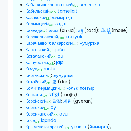
Кабардино-черкесский
:
джэдыкӀэ
kbd
Кабильский
:
tamellalt
kab
Казахский
:
жұмыртқа
kk
Калмыцкий
:
өндгн
xal
Каннада
:
ಅಂಡ
(aṃḍa);
ತತ್ತಿ
(tatti);
ಮೊಟ್ಟೆ
(moṭṭe)
kn
Каракалпакский
:
maʻyek
kaa
Карачаево-балкарский
:
жумуртха
krc
Карельский
:
jaiču
krl
Каталанский
:
ou
ca
Кашубский
:
jaje
csb
Кечуа
:
runtu
qu
Киргизский
:
жумуртка
ky
Китайский
:
蛋
(dàn)
zh
Коми-пермяцкий
:
кольк
;
позтыр
koi
Конкани
:
मोट्टो
(moṭṭo)
kok
Корейский
:
달걀
;
계란
(gyeran)
ko
Корнский
:
oy
kw
Корсиканский
:
ovu
co
Коса
:
iqanda
xh
Крымскотатарский
:
yımırta
(
йымырта
);
crh