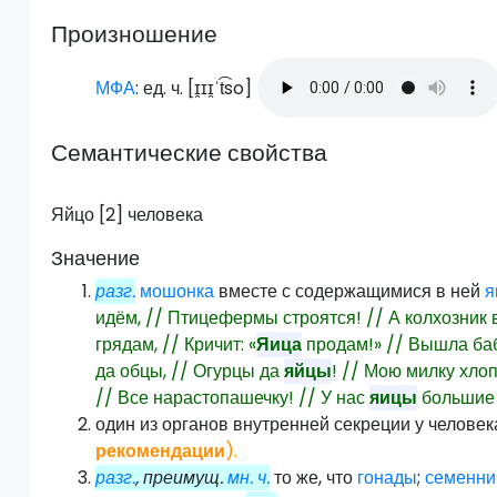
Произношение
МФА
: ед. ч. [
ɪ̯ɪɪ̯ˈt͡so
]
Семантические свойства
Яйцо [2] человека
Значение
разг.
мошонка
вместе с содержащимися в ней
я
идём, // Птицефермы строятся! // А колхозник
грядам, // Кричит: «
Яица
продам!» // Вышла баб
да обцы, // Огурцы да
яйцы
! // Мою милку хло
// Все нарастопашечку! // У нас
яицы
большие 
один из органов внутренней секреции у челове
рекомендации
).
разг.
, преимущ.
мн. ч.
то же, что
гонады
;
семенник