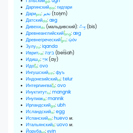
Гэльский
:
ugh
gd
Даргинский
:
гидгари
dar
Дари
:
تخم
(toḫm)
prs
Датский
:
æg
da
Дивехи
(мальдивский):
ބިސް
(bis)
dv
†
Древнеанглийский
:
æg
ang
†
Древнегреческий
:
ᾠόν
grc
Зулу
:
iqanda
zu
Иврит
:
ביצה
(bet͡sah)
he
Идиш
:
אײַ
(ay)
yi
и
Идо
:
ovo
io
Ингушский
:
фуъ
inh
Индонезийский
:
telur
id
и
Интерлингва
:
ovo
ia
Инуктитут
:
mangnik
iu
Инупиак
:
mannik
ik
Ирландский
:
ubh
ga
Исландский
:
egg
is
Испанский
:
huevo
м.
es
Итальянский
:
uovo
м.
it
Йоруба
:
e̩yin
yo