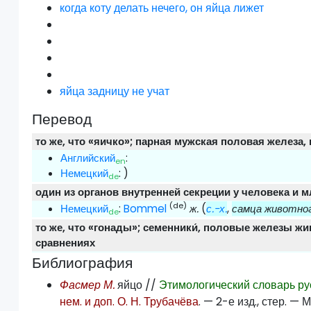
когда коту делать нечего, он яйца лижет
яйца задницу не учат
Перевод
то же, что «яичко»; парная мужская половая желез
Английский
:
en
Немецкий
:
)
de
один из органов внутренней секреции у человека и
(de)
Немецкий
:
Bommel
ж.
(
с.-х.
,
самца животно
de
то же, что «гонады»; семенники́, половые железы жив
сравнениях
Библиография
Фасмер М.
яйцо //
Этимологический словарь ру
нем. и доп. О. Н. Трубачёва
. — 2-е изд., стер. — 