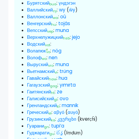
Бурятский
:
үндэгэн
bua
Валлийский
:
wy
(
ŵy
)
cy
Валлонский
:
oû
wa
Венгерский
:
tojás
hu
Вепсский
:
muna
vep
Верхнелужицкий
:
jejo
hsb
Водский
:
vot
и
Волапюк
:
nög
vo
Волоф
:
nen
wo
Выруский
:
muna
vro
Вьетнамский
:
trứng
vi
Гавайский
:
hua
haw
Гагаузский
:
yımırta
gag
Гаитянский
:
ze
ht
Галисийский
:
ovo
gl
Гренландский
:
mannik
kl
Греческий
:
αβγό
(
αυγό
)
el
Грузинский
:
კვერცხი
(kverc̣ĥi)
ka
Гуарани
:
tupi’a
gn
Гуджарати
:
ઈંડું
(īṃḍuṃ)
gu