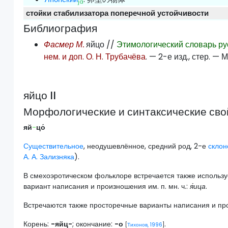
ja
стойки стабилизатора поперечной устойчивости
Библиография
Фасмер М.
яйцо //
Этимологический словарь ру
нем. и доп. О. Н. Трубачёва
. — 2-е изд., стер. — 
яйцо II
Морфологические и синтаксические сво
яй
-
цо́
Существительное
, неодушевлённое, средний род, 2-е
склон
А. А. Зализняка
).
В смехоэротическом фольклоре встречается также использ
вариант написания и произношения им. п. мн. ч.:
я́ица
.
Встречаются также просторечные варианты написания и прои
Корень:
-яйц-
; окончание:
-о
.
[
Тихонов, 1996
]