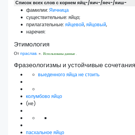
Список всех слов с корнем яйц-/яич-/яеч-/яиш-
фамилии:
Яичница
существительные:
яйцо
;
прилагательные:
яйцевой
,
яйцовый
,
наречия:
Этимология
От
праслав.
».
Использованы данные .
Фразеологизмы и устойчивые сочетани
выеденного яйца не стоить
колумбово яйцо
(не)
пасхальное яйцо