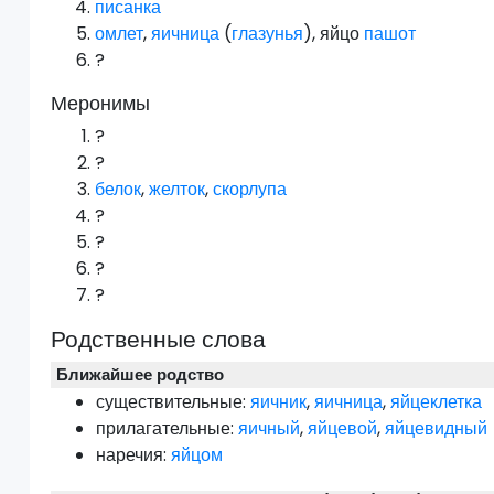
писанка
омлет
,
яичница
(
глазунья
), яйцо
пашот
?
Меронимы
?
?
белок
,
желток
,
скорлупа
?
?
?
?
Родственные слова
Ближайшее родство
существительные:
яичник
,
яичница
,
яйцеклетка
прилагательные:
яичный
,
яйцевой
,
яйцевидный
наречия:
яйцом