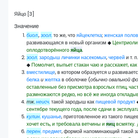
Яйцо [3]
Значение
биол.
,
зоол.
то же, что
яйцеклетка
;
женская
полов
развивающаяся в новый организм
◆
Центриоли
оплодотворённого
яйца
.
зоол.
зародыш
личинки
насекомых
,
червей
и т. 
◆
Помолчит, выпьет стакан чаю и расскажет, ка
вместилище
, в котором образуется
и
развивает
белка
и
желтка
в оболочке (
обычно овальной фо
оставленные без присмотра взрослых птиц, час
размножаются редко, но всё же иногда отклад
тж.
неисч.
такой зародыш как
пищевой продукт
сентябре текущего года, после сдачи в эксплуа
кулин.
кушанье
, приготовленное из такого пище
хочет есть, и требовала ветчины и
яиц
всмятку.
перен.
предмет
, формой напоминающий такой 