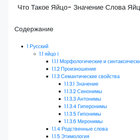
Что Такое Яйцо- Значение Слова Яй
Содержание
1
Русский
1.1
яйцо I
1.1.1
Морфологические и синтаксическ
1.1.2
Произношение
1.1.3
Семантические свойства
1.1.3.1
Значение
1.1.3.2
Синонимы
1.1.3.3
Антонимы
1.1.3.4
Гиперонимы
1.1.3.5
Гипонимы
1.1.3.6
Меронимы
1.1.4
Родственные слова
1.1.5
Этимология