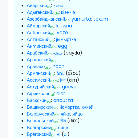
Аварский
:
хоно
av
Адыгейский
:
кӀэнкӀэ
ady
Азербайджанский
:
yumurta
;
toxum
az
Аймарский
:
k’awna
ay
Албанский
:
vezë
sq
Алтайский
:
јымыртка
alt
Английский
:
egg
en
Арабский
:
بيضة
(bayḍâ)
ar
Арагонский
:
an
Арапахо
:
noon
arp
Армянский
:
ձու
(d͡zou)
hy
Ассамский
:
ডিম
(ḍim)
asm
Астурийский
:
güevu
ast
Африкаанс
:
eier
af
Баскский
:
arrautza
eu
Башкирский
:
йомортҡа
;
күкәй
ba
Белорусский
:
яйка
;
яйцо
be
Бенгальский
:
ডীম
(ḍīm)
bn
Болгарский
:
яйце
bg
Бретонский
:
vi
(
ui
)
br