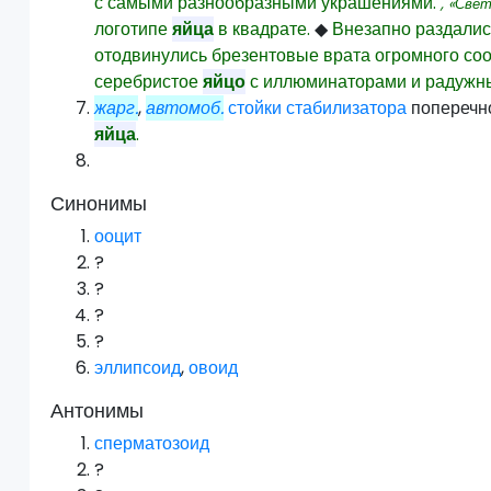
с самыми разнообразными украшениями.
, «Све
логотипе
яйца
в квадрате.
◆
Внезапно раздалис
отодвинулись брезентовые врата огромного соо
серебристое
яйцо
с иллюминаторами и радужн
жарг.
,
автомоб.
стойки
стабилизатора
поперечн
яйца
.
Синонимы
ооцит
?
?
?
?
эллипсоид
,
овоид
Антонимы
сперматозоид
?