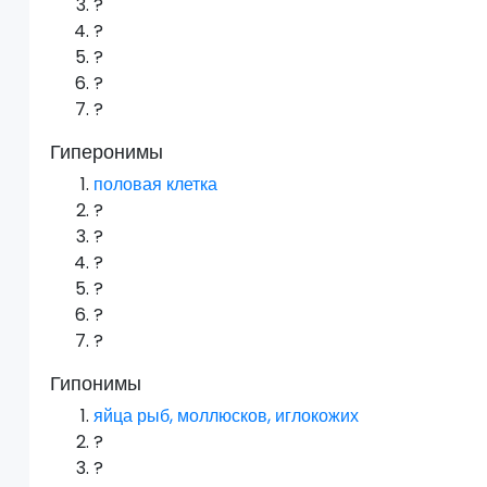
?
?
?
?
?
Гиперонимы
половая клетка
?
?
?
?
?
?
Гипонимы
яйца рыб, моллюсков, иглокожих
?
?