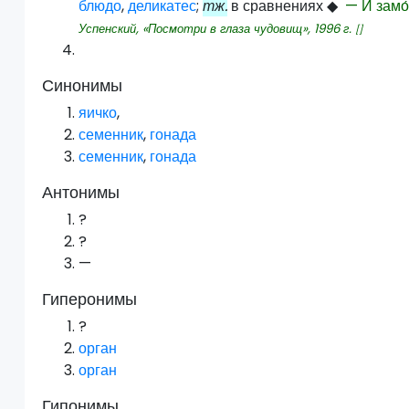
блюдо
,
деликатес
;
тж.
в сравнениях
◆
— И замо́
Успенский, «Посмотри в глаза чудовищ»,
1996
г.
[]
Синонимы
яичко
,
семенник
,
гонада
семенник
,
гонада
Антонимы
?
?
—
Гиперонимы
?
орган
орган
Гипонимы