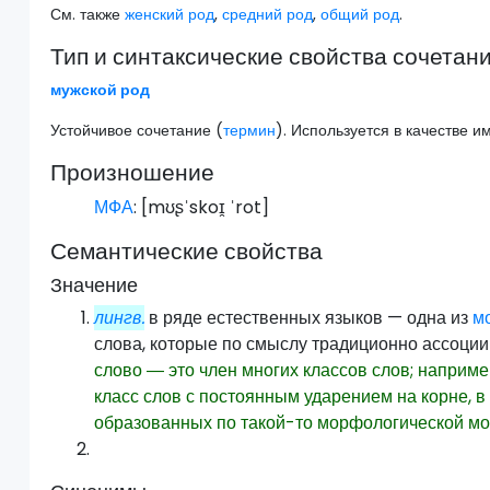
См. также
женский род
,
средний род
,
общий род
.
Тип и синтаксические свойства сочетан
мужской
род
Устойчивое сочетание (
термин
). Используется в качестве и
Произношение
МФА
: [
mʊʂˈskoɪ̯ ˈrot
]
Семантические свойства
Значение
лингв.
в ряде естественных языков — одна из
м
слова, которые по смыслу традиционно ассоци
слово ― это член многих классов слов; наприме
класс слов с постоянным ударением на корне, 
образованных по такой-то морфологической мод