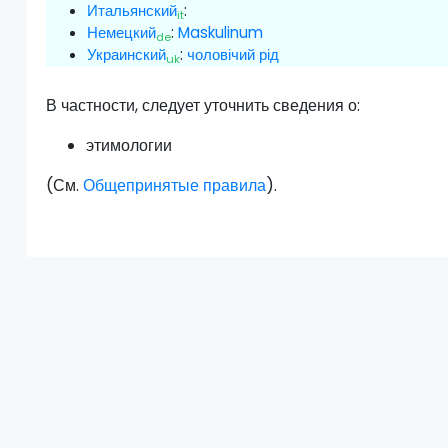
Итальянский
:
it
Немецкий
:
Maskulinum
de
Украинский
:
чоловічий рід
uk
В частности, следует уточнить сведения о:
этимологии
(См.
Общепринятые правила
).