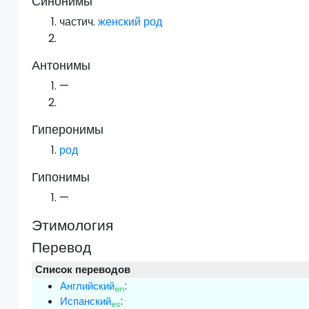
Синонимы
частич.
женский род
Антонимы
—
Гиперонимы
род
Гипонимы
—
Этимология
Перевод
Список переводов
Английский
:
en
Испанский
:
es