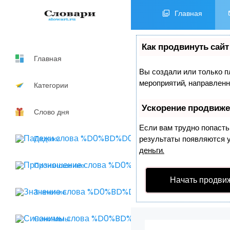
Главная
Как продвинуть сайт
Главная
Вы создали или только пл
мероприятий, направленн
Категории
Ускорение продвиж
Слово дня
Если вам трудно попасть
Падежи
результаты появляются уж
деньги.
Произношение
Начать продви
Значение
Синонимы