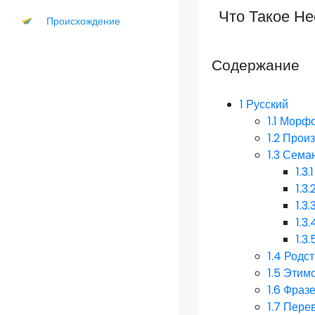
Что Такое Н
Происхождение
Содержание
1
Русский
1.1
Морфо
1.2
Прои
1.3
Семан
1.3.1
1.3.
1.3.
1.3.
1.3.
1.4
Родст
1.5
Этим
1.6
Фразе
1.7
Пере