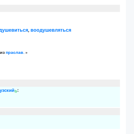
душевиться
,
воодушевляться
 из
праслав.
»
узский
:
fr