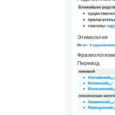
Ближайшее родст
существител
прилагатель
глаголы:
оду
Этимология
Из
не-
+
одушевлён
Фразеологизмы
Перевод
неживой
Английский
en
Испанский
:
es
Итальянский
i
лексическая катег
Украинский
uk
Французский
f