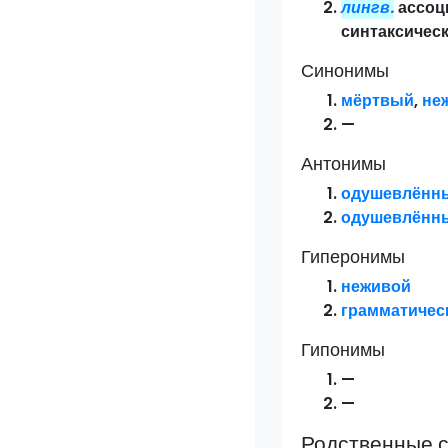
лингв.
ассоц
синтаксичес
Синонимы
мёртвый
,
не
—
Антонимы
одушевлённ
одушевлённ
Гиперонимы
неживой
грамматичес
Гипонимы
—
—
Родственные 