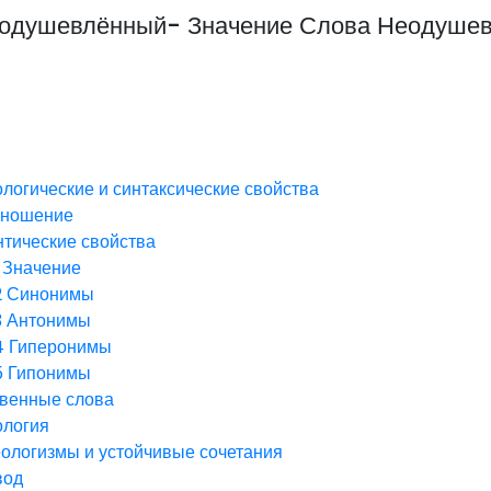
еодушевлённый- Значение Слова Неодуше
логические и синтаксические свойства
зношение
тические свойства
Значение
2
Синонимы
3
Антонимы
4
Гиперонимы
5
Гипонимы
венные слова
ология
ологизмы и устойчивые сочетания
вод