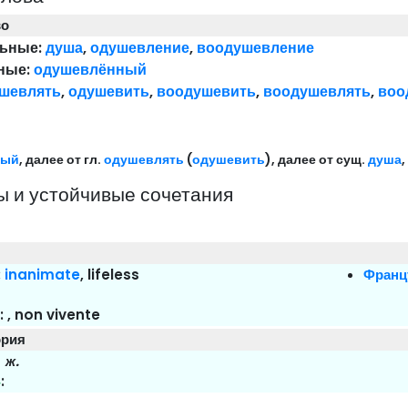
во
ьные:
душа
,
одушевление
,
воодушевление
ные:
одушевлённый
шевлять
,
одушевить
,
воодушевить
,
воодушевлять
,
воо
ный
, далее от гл.
одушевлять
(
одушевить
), далее от сущ.
душа
,
 и устойчивые сочетания
:
inanimate
, lifeless
Франц
:
, non vivente
t
ория
:
ж.
:
r