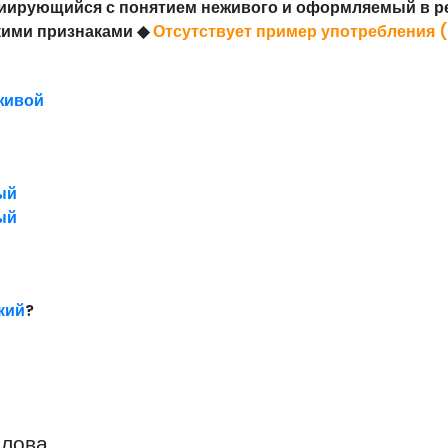
иирующийся с понятием неживого и оформляемый в р
кими признаками
◆
Отсутствует пример употребления 
живой
ый
ый
кий
?
слова