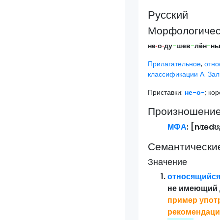
Русский
Морфологическ
не
·
о
·
ду
-
шев
-
лён
-
н
Прилагательное
,
отно
классификации А. Зал
Приставки:
не-
о-
; ко
Произношени
МФА
: [
nʲɪədʊʂ
Семантически
Значение
относящийс
не имеющий
пример упот
рекомендац