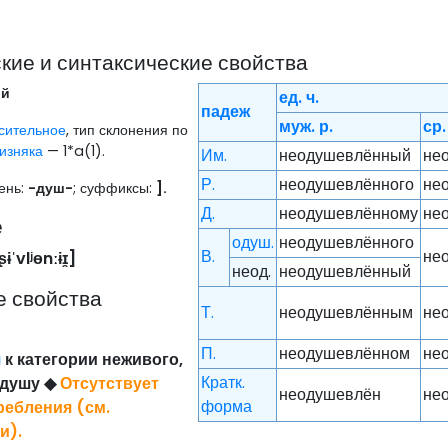
ие и синтаксические свойства
ый
ед. ч.
падеж
муж. р.
ср.
сительное
, тип склонения по
изняка
— 1*a(1).
Им.
неодушевлённый
не
Р.
неодушевлённого
не
рень:
-душ-
; суффиксы:
].
Д.
неодушевлённому
не
е
одуш.
неодушевлённого
В.
не
ɨˈvlʲɵnːɨɪ̯
]
неод.
неодушевлённый
е свойства
Т.
неодушевлённым
не
П.
неодушевлённом
не
я
к категории неживого,
Кратк.
 душу
◆
Отсутствует
неодушевлён
не
форма
ребления (см.
ии
).