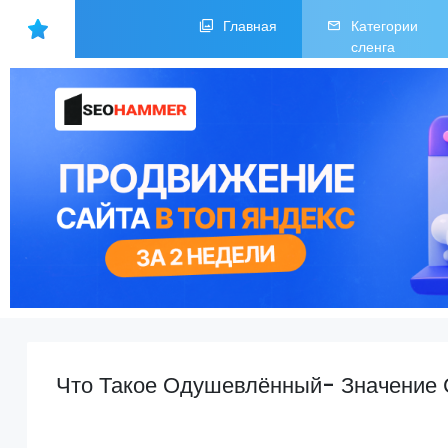
Главная
Категории
сленга
Что Такое Одушевлённый- Значение