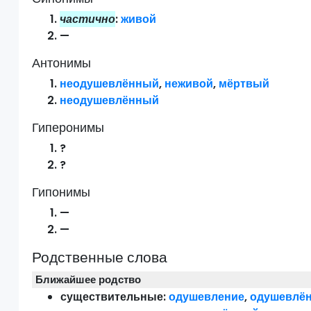
частично
:
живой
—
Антонимы
неодушевлённый
,
неживой
,
мёртвый
неодушевлённый
Гиперонимы
?
?
Гипонимы
—
—
Родственные слова
Ближайшее родство
существительные:
одушевление
,
одушевлё