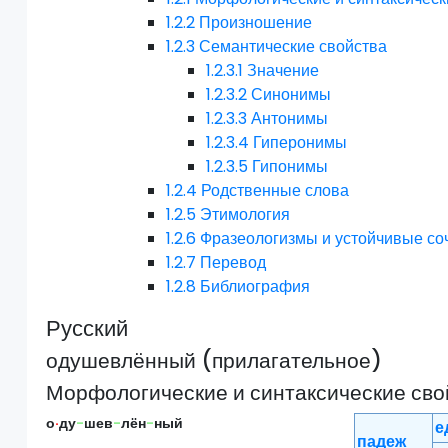
1.2.2
Произношение
1.2.3
Семантические свойства
1.2.3.1
Значение
1.2.3.2
Синонимы
1.2.3.3
Антонимы
1.2.3.4
Гиперонимы
1.2.3.5
Гипонимы
1.2.4
Родственные слова
1.2.5
Этимология
1.2.6
Фразеологизмы и устойчивые со
1.2.7
Перевод
1.2.8
Библиография
Русский
одушевлённый (прилагательное)
Морфологические и синтаксические сво
о
·
ду
-
шев
-
лён
-
ный
е
падеж