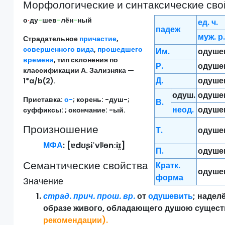
Морфологические и синтаксические сво
о
·
ду
-
шев
-
лён
-
ный
ед. ч.
падеж
муж. р.
Страдательное
причастие
,
совершенного вида
,
прошедшего
Им.
одуше
времени
, тип склонения по
Р.
одуше
классификации А. Зализняка —
Д.
одуше
1*a/b(2).
одуш.
одуше
Приставка:
о-
; корень:
-душ-
;
В.
неод.
одуше
суффиксы:
; окончание:
-ый
.
Произношение
Т.
одуше
МФА
: [
ɐdʊʂɨˈvlʲɵnːɨɪ̯
]
П.
одуше
Семантические свойства
Кратк.
одуше
форма
Значение
страд. прич.
прош. вр.
от
одушевить
; надел
образе живого, обладающего душою сущес
рекомендации
).