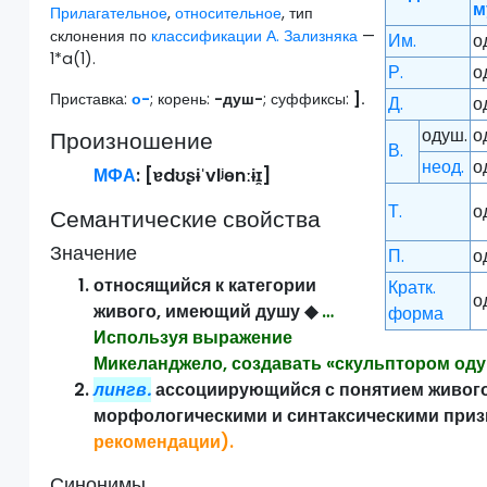
м
Прилагательное
,
относительное
, тип
склонения по
классификации А. Зализняка
—
Им.
о
1*a(1).
Р.
о
Приставка:
о-
; корень:
-душ-
; суффиксы:
].
Д.
о
одуш.
о
Произношение
В.
неод.
о
МФА
: [
ɐdʊʂɨˈvlʲɵnːɨɪ̯
]
Т.
о
Семантические свойства
Значение
П.
о
относящийся к категории
Кратк.
о
живого, имеющий душу
◆
…
форма
Используя выражение
Микеланджело, создавать «скульптором од
лингв.
ассоциирующийся с понятием живог
морфологическими и синтаксическими при
рекомендации
).
Синонимы