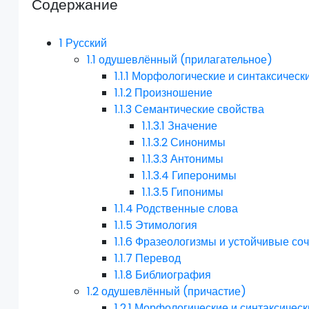
Содержание
1
Русский
1.1
одушевлённый (прилагательное)
1.1.1
Морфологические и синтаксическ
1.1.2
Произношение
1.1.3
Семантические свойства
1.1.3.1
Значение
1.1.3.2
Синонимы
1.1.3.3
Антонимы
1.1.3.4
Гиперонимы
1.1.3.5
Гипонимы
1.1.4
Родственные слова
1.1.5
Этимология
1.1.6
Фразеологизмы и устойчивые со
1.1.7
Перевод
1.1.8
Библиография
1.2
одушевлённый (причастие)
1.2.1
Морфологические и синтаксическ