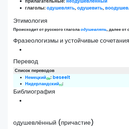
прилагательные:
неодушевлённый
глаголы:
одушевлять
,
одушевить
,
воодушев
Этимология
Происходит от русского глагола
одушевлять
, далее от
Фразеологизмы и устойчивые сочетани
Перевод
Список переводов
Немецкий
:
beseelt
de
Нидерландский
:
nl
Библиография
одушевлённый (причастие)