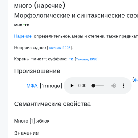
много (наречие)
Морфологические и синтаксические сво
мно́
-
го
Наречие
, определительное, меры и степени, также предик
Непроизводное
.
[
Тихонов, 2003
]
Корень:
-мног-
; суффикс:
-о
.
[
Тихонов, 1996
]
Произношение
(
ф
МФА
: [
ˈmnoɡə
]
Семантические свойства
Много [1] яблок
Значение