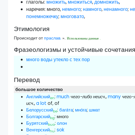
глаголы:
множить
,
множиться
,
домножить
,
наречия:
много
,
немного
;
намного
,
ненамного
;
н
понемножечку
;
многовато
,
Этимология
Происходит от
праслав.
».
Использованы данные .
Фразеологизмы и устойчивые сочетани
много воды утекло с тех пор
Перевод
большое количество
Английский
:
much
чего-либо неисч.
,
many
чего-
en
исч.
,
a lot
of, of
Белорусский
:
бага́та
;
мно́га
;
шмат
be
Болгарский
:
много
bg
Бурятский
:
олон
bua
Венгерский
:
sok
hu