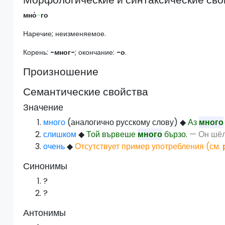
мно́
-
го
Наречие; неизменяемое.
Корень:
-мног-
; окончание:
-о
.
Произношение
Семантические свойства
Значение
много
(аналогично русскому слову)
◆
Аз
много
слишком
◆
Той вървеше
много
бързо.
— Он шё
очень
◆
Отсутствует пример употребления (см.
Синонимы
?
?
Антонимы