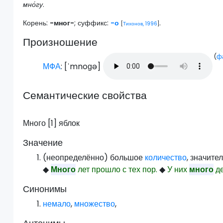
мно́гу
.
Корень:
-мног-
; суффикс:
-о
.
[
Тихонов, 1996
]
Произношение
(
ф
МФА
: [
ˈmnoɡə
]
Семантические свойства
Много [1] яблок
Значение
(неопределённо) большое
количество
, значите
◆
Много
лет прошло с тех пор.
◆
У них
много
де
Синонимы
немало
,
множество
,