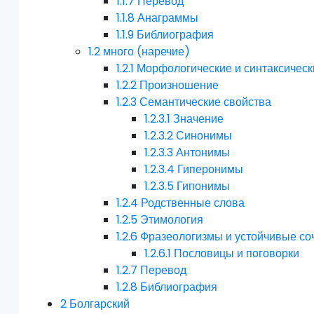
1.1.7
Перевод
1.1.8
Анаграммы
1.1.9
Библиография
1.2
много (наречие)
1.2.1
Морфологические и синтаксическ
1.2.2
Произношение
1.2.3
Семантические свойства
1.2.3.1
Значение
1.2.3.2
Синонимы
1.2.3.3
Антонимы
1.2.3.4
Гиперонимы
1.2.3.5
Гипонимы
1.2.4
Родственные слова
1.2.5
Этимология
1.2.6
Фразеологизмы и устойчивые со
1.2.6.1
Пословицы и поговорки
1.2.7
Перевод
1.2.8
Библиография
2
Болгарский