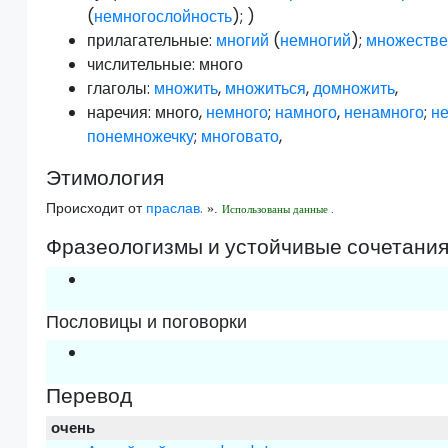
(
немногослойность
); )
прилагательные:
многий
(
немногий
);
множеств
числительные:
много
глаголы:
множить
,
множиться
,
домножить
,
наречия:
много
,
немного
;
намного
,
ненамного
;
н
понемножечку
;
многовато
,
Этимология
Происходит от
праслав.
».
Использованы данные .
Фразеологизмы и устойчивые сочетани
Пословицы и поговорки
Перевод
очень