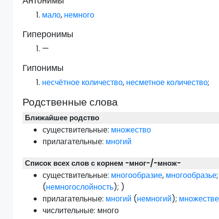
Антонимы
мало
,
немного
Гиперонимы
—
Гипонимы
несчётное
количество
,
несметное
количество
;
Родственные слова
Ближайшее родство
существительные:
множество
прилагательные:
многий
Список всех слов с корнем -мног-/-множ-
существительные:
многообразие
,
многообразье
(
немногослойность
); )
прилагательные:
многий
(
немногий
);
множеств
числительные:
много