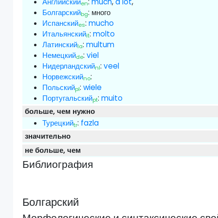
Английский
:
much
,
a lot
,
en
Болгарский
:
много
bg
Испанский
:
mucho
es
Итальянский
:
molto
it
Латинский
:
multum
la
Немецкий
:
viel
de
Нидерландский
:
veel
nl
Норвежский
:
no
Польский
:
wiele
pl
Португальский
:
muito
pt
больше, чем нужно
Турецкий
:
fazla
tr
значительно
не больше, чем
Библиография
Болгарский
Морфологические и синтаксические сво