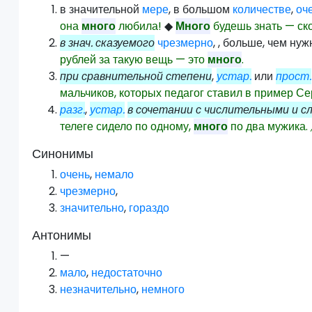
в значительной
мере
, в большом
количестве
,
оч
она
много
любила!
◆
Много
будешь знать — ск
в знач. сказуемого
чрезмерно
, , больше, чем ну
рублей за такую вещь — это
много
.
при сравнительной степени
,
устар.
или
прост.
мальчиков, которых педагог ставил в пример С
разг.
,
устар.
в сочетании с числительными и сл
телеге сидело по одному,
много
по два мужика.
Синонимы
очень
,
немало
чрезмерно
,
значительно
,
гораздо
Антонимы
—
мало
,
недостаточно
незначительно
,
немного