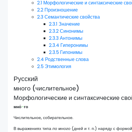
2.1
Морфологические и синтаксические сво
2.2
Произношение
2.3
Семантические свойства
2.3.1
Значение
2.3.2
Синонимы
2.3.3
Антонимы
2.3.4
Гиперонимы
2.3.5
Гипонимы
2.4
Родственные слова
2.5
Этимология
Русский
много (числительное)
Морфологические и синтаксические сво
мно́
-
го
Числительное, собирательное.
В выражениях типа
по много
(дней и т. п.) наряду с формо