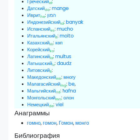
Греческий
:
el
Датский
:
mange
da
Иврит
:
המון
he
Индонезийский
:
banyak
id
Испанский
:
mucho
es
Итальянский
:
molto
it
Казахский
:
көп
kk
Корейский
:
ko
Латинский
:
multus
la
Латышский
:
daudz
lv
Литовский
:
lt
Македонский
:
многу
mk
Малагасийский
:
be
,
mg
Мальтийский
:
ħafna
mt
Монгольский
:
олон
mn
Немецкий
:
viel
de
Анаграммы
гомно
,
гомон
,
Гомон
,
монго
Библиография