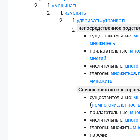
уменьшать
изменять
удваивать
,
утраивать
непосредственное родств
существительные:
мн
множитель
прилагательные:
мно
многий
числительные:
много
глаголы:
множиться
,
умножить
Список всех слов с корне
существительные:
мн
(
немногочисленност
прилагательные:
мно
числительные:
много
глаголы:
множить
,
мн
наречия: