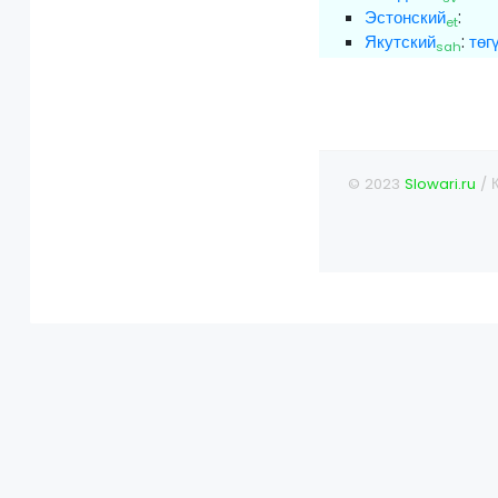
Эстонский
:
et
Якутский
:
төг
sah
© 2023
Slowari.ru
/ 