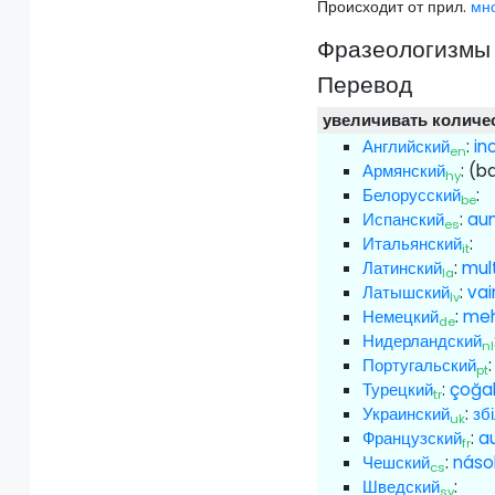
Происходит от прил.
мн
Фразеологизмы 
Перевод
увеличивать количе
Английский
:
in
en
Армянский
:
(b
hy
Белорусский
:
be
Испанский
:
au
es
Итальянский
:
it
Латинский
:
mult
la
Латышский
:
vai
lv
Немецкий
:
me
de
Нидерландский
nl
Португальский
pt
Турецкий
:
çoğa
tr
Украинский
:
зб
uk
Французский
:
a
fr
Чешский
:
náso
cs
Шведский
:
sv