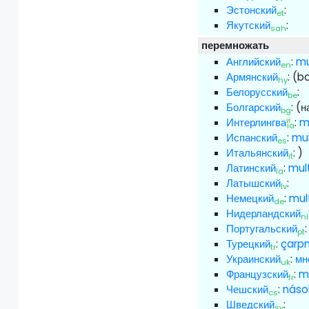
Эстонский
:
et
Якутский
:
sah
перемножать
Английский
:
mu
en
Армянский
:
(b
hy
Белорусский
:
be
Болгарский
:
(н
bg
и
Интерлингва
:
m
ia
Испанский
:
mul
es
Итальянский
:
)
it
Латинский
:
mult
la
Латышский
:
lv
Немецкий
:
mult
de
Нидерландский
nl
Португальский
pt
Турецкий
:
çarp
tr
Украинский
:
мн
uk
Французский
:
mu
fr
Чешский
:
náso
cs
Шведский
:
sv