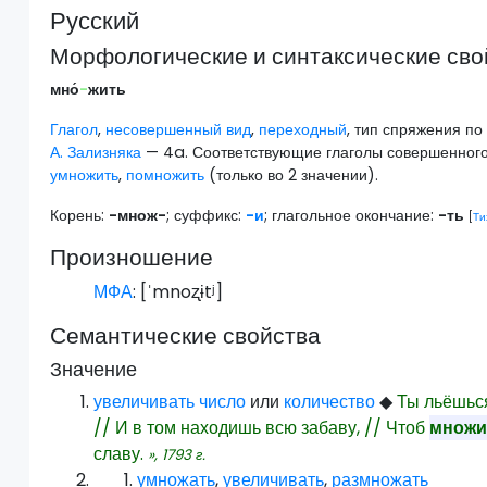
Русский
Морфологические и синтаксические сво
мно́
-
жить
Глагол
,
несовершенный вид
,
переходный
, тип спряжения п
А. Зализняка
— 4a. Соответствующие глаголы совершенног
умножить
,
помножить
(только во 2 значении).
Корень:
-множ-
; суффикс:
-и
; глагольное окончание:
-ть
[
Ти
Произношение
МФА
: [
ˈmnoʐɨtʲ
]
Семантические свойства
Значение
увеличивать
число
или
количество
◆
Ты льёшьс
// И в том находишь всю забаву, // Чтоб
множи
славу.
»,
1793
г.
умножать
,
увеличивать
,
размножать