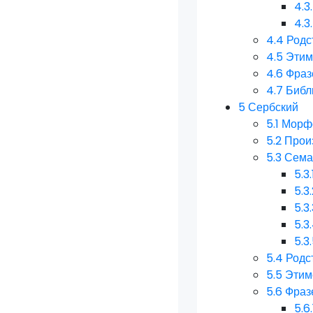
4.3
4.3
4.4
Родс
4.5
Этим
4.6
Фраз
4.7
Библ
5
Сербский
5.1
Морфо
5.2
Прои
5.3
Сема
5.3.
5.3
5.3
5.3
5.3
5.4
Родс
5.5
Этим
5.6
Фраз
5.6.