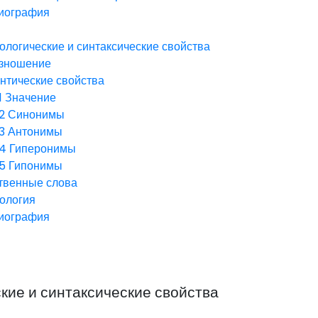
иография
логические и синтаксические свойства
зношение
нтические свойства
1
Значение
.2
Синонимы
.3
Антонимы
.4
Гиперонимы
.5
Гипонимы
твенные слова
ология
иография
ие и синтаксические свойства