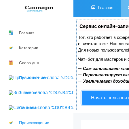
Главная
Сервис онлайн-запи
Главная
Тот, кто работает в сфер
о визитах тоже. Нашли 
Категории
Для новых пользовател
Чат-бот для мастеров и 
Слово дня
—
Сам записывает кли
—
Персонализирует ски
Произношение
—
Увеличивает доходи
Значение
Начать пользова
Синонимы
Происхождение