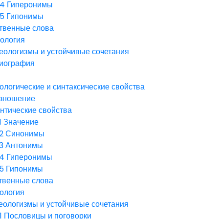
.4
Гиперонимы
.5
Гипонимы
твенные слова
ология
еологизмы и устойчивые сочетания
иография
логические и синтаксические свойства
зношение
нтические свойства
1
Значение
.2
Синонимы
.3
Антонимы
.4
Гиперонимы
.5
Гипонимы
твенные слова
ология
еологизмы и устойчивые сочетания
1
Пословицы и поговорки