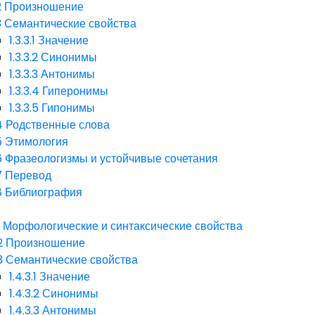
2
Произношение
3
Семантические свойства
1.3.3.1
Значение
1.3.3.2
Синонимы
1.3.3.3
Антонимы
1.3.3.4
Гиперонимы
1.3.3.5
Гипонимы
4
Родственные слова
5
Этимология
6
Фразеологизмы и устойчивые сочетания
7
Перевод
8
Библиография
V
1
Морфологические и синтаксические свойства
2
Произношение
3
Семантические свойства
1.4.3.1
Значение
1.4.3.2
Синонимы
1.4.3.3
Антонимы