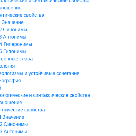
логические и синтаксические свойства
зношение
нтические свойства
1
Значение
2
Синонимы
3
Антонимы
.4
Гиперонимы
.5
Гипонимы
твенные слова
ология
еологизмы и устойчивые сочетания
иография
й
логические и синтаксические свойства
зношение
нтические свойства
1
Значение
.2
Синонимы
.3
Антонимы