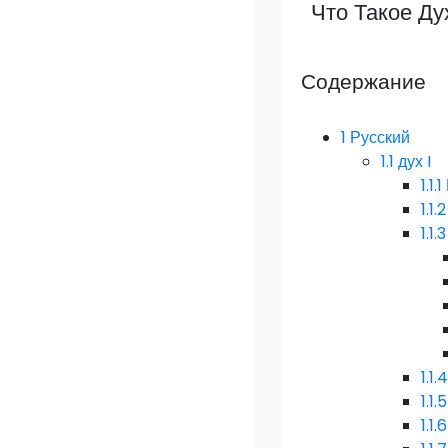
Что Такое Ду
Содержание
1
Русский
1.1
дух I
1.1.1
1.1.2
1.1.3
1.1.
1.1.5
1.1.6