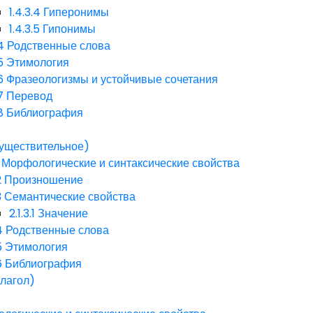
1.4.3.4
Гиперонимы
1.4.3.5
Гипонимы
4
Родственные слова
5
Этимология
6
Фразеологизмы и устойчивые сочетания
7
Перевод
8
Библиография
существительное)
Морфологические и синтаксические свойства
2
Произношение
3
Семантические свойства
2.1.3.1
Значение
4
Родственные слова
5
Этимология
6
Библиография
глагол)