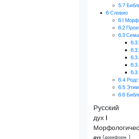
5.7
Библ
6
Словио
6.1
Морфо
6.2
Прои
6.3
Сема
6.3.
6.3
6.3
6.3
6.3
6.4
Родс
6.5
Этим
6.6
Библ
Русский
дух I
Морфологическ
дух
(
дореформ.
)