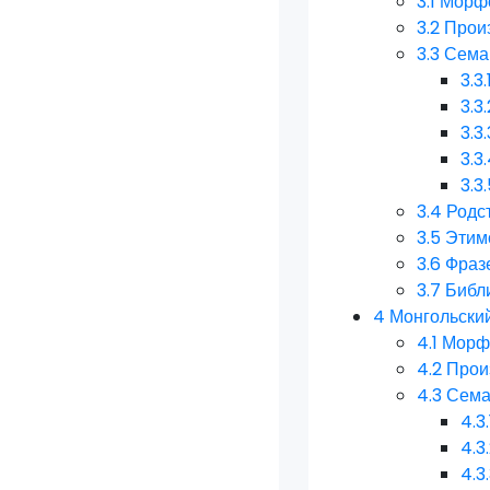
3.1
Морфо
3.2
Прои
3.3
Сема
3.3.
3.3.
3.3.
3.3
3.3
3.4
Родс
3.5
Этим
3.6
Фраз
3.7
Библ
4
Монгольски
4.1
Морфо
4.2
Прои
4.3
Сема
4.3.
4.3
4.3