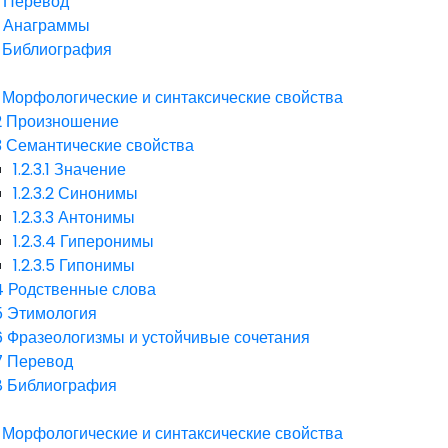
Перевод
Анаграммы
Библиография
Морфологические и синтаксические свойства
2
Произношение
3
Семантические свойства
1.2.3.1
Значение
1.2.3.2
Синонимы
1.2.3.3
Антонимы
1.2.3.4
Гиперонимы
1.2.3.5
Гипонимы
4
Родственные слова
5
Этимология
6
Фразеологизмы и устойчивые сочетания
7
Перевод
8
Библиография
Морфологические и синтаксические свойства