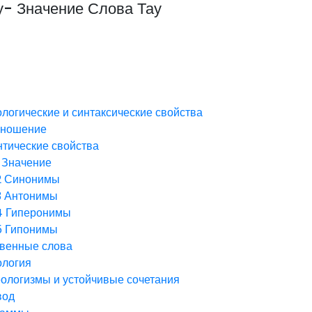
у- Значение Слова Тау
логические и синтаксические свойства
зношение
тические свойства
Значение
2
Синонимы
3
Антонимы
4
Гиперонимы
5
Гипонимы
венные слова
ология
ологизмы и устойчивые сочетания
вод