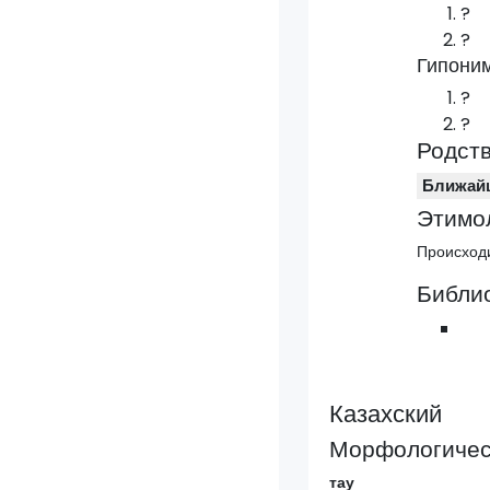
?
?
Гипони
?
?
Родст
Ближай
Этимо
Происходи
Библи
Казахский
Морфологическ
тау