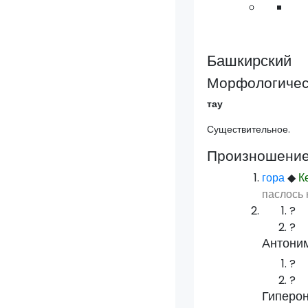
Башкирский
Морфологическ
тау
Существительное.
Произношени
гора
◆
К
паслось 
?
?
Антони
?
?
Гиперо