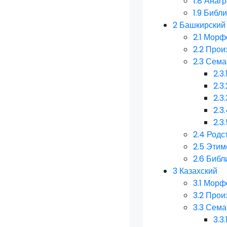
1.8
Анаг
1.9
Библи
2
Башкирский
2.1
Морфо
2.2
Прои
2.3
Сема
2.3.
2.3.
2.3.
2.3
2.3
2.4
Родс
2.5
Этим
2.6
Библ
3
Казахский
3.1
Морфо
3.2
Прои
3.3
Сема
3.3.