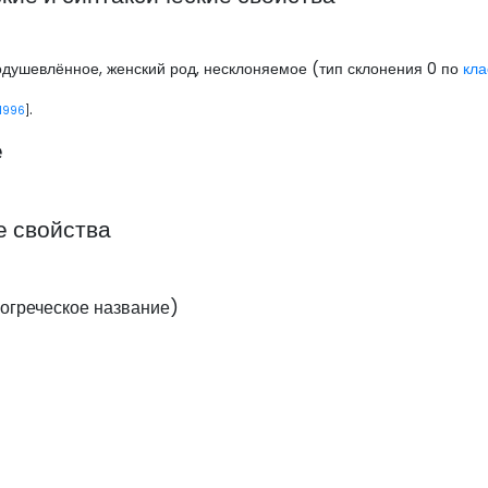
одушевлённое, женский род, несклоняемое (тип склонения 0 по
кла
.
 1996
]
е
е свойства
огреческое название)