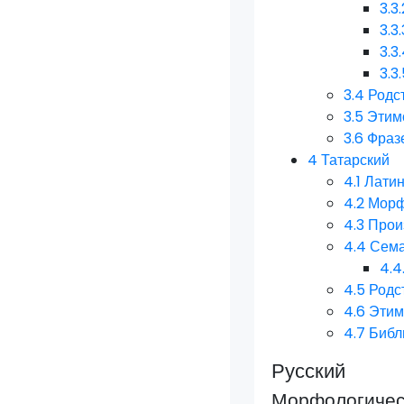
3.3.
3.3.
3.3
3.3
3.4
Родс
3.5
Этим
3.6
Фраз
4
Татарский
4.1
Латин
4.2
Морф
4.3
Прои
4.4
Сема
4.4.
4.5
Родс
4.6
Этим
4.7
Библ
Русский
Морфологическ