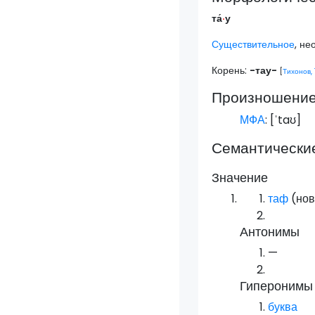
та́
·
у
Существительное
, не
Корень:
-тау-
[
Тихонов,
Произношени
МФА
: [
ˈtaʊ
]
Семантически
Значение
таф
(нов
Антонимы
—
Гиперонимы
буква