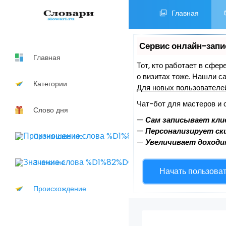
Главная
Сервис онлайн-запи
Главная
Тот, кто работает в сфер
о визитах тоже. Нашли 
Категории
Для новых пользовател
Чат-бот для мастеров и 
Слово дня
—
Сам записывает кли
—
Персонализирует ски
Произношение
—
Увеличивает доходи
Значение
Начать пользова
Происхождение