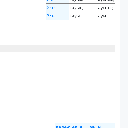
2-е
тауың
тауығыҙ
3-е
тауы
тауы
падеж
ед. ч.
мн. ч.