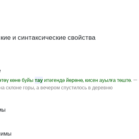
ие и синтаксические свойства
е
өтөү көнө буйы
тау
итәгендә йөрөнө, кисен ауылға төштө.
— 
на склоне горы, а вечером спустилось в деревню
мы
нимы