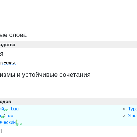
ые слова
одство
я
р.-греч.
.
измы и устойчивые сочетания
водов
ий
:
tau
Тур
en
й
:
ταυ
Япо
el
†
еческий
:
grc
ы