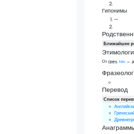
Гипонимы
—
Родственн
Ближайшее р
Этимологи
От
греч.
ταυ
←
д
Фразеолог
Перевод
Список пере
Английск
Гречески
Древнегр
Анаграмм