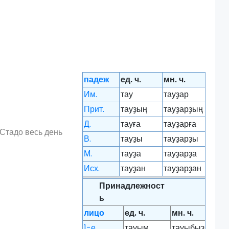
падеж
ед. ч.
мн. ч.
Им.
тау
тауҙар
Прит.
тауҙың
тауҙарҙың
Д.
тауға
тауҙарға
Стадо весь день
В.
тауҙы
тауҙарҙы
М.
тауҙа
тауҙарҙа
Исх.
тауҙан
тауҙарҙан
Принадлежност
ь
лицо
ед. ч.
мн. ч.
1-е
тауым
тауыбыҙ