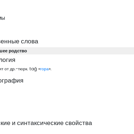
мы
венные слова
шее родство
логия
т от др.-тюрк. tağ «
гора
».
ография
ие и синтаксические свойства