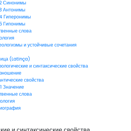
2
Синонимы
3
Антонимы
.4
Гиперонимы
.5
Гипонимы
твенные слова
ология
еологизмы и устойчивые сочетания
ица (Latinça)
ологические и синтаксические свойства
зношение
нтические свойства
1
Значение
твенные слова
ология
иография
ие и синтаксические свойства