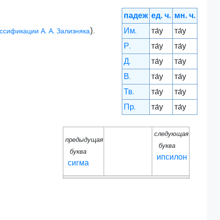
падеж
ед. ч.
мн. ч.
Им.
та́у
та́у
ссификации А. А. Зализняка
).
Р.
та́у
та́у
Д.
та́у
та́у
В.
та́у
та́у
Тв.
та́у
та́у
Пр.
та́у
та́у
следующая
предыдущая
буква
буква
ипсилон
сигма