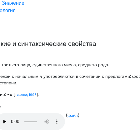
1
Значение
ология
ие и синтаксические свойства
, третьего лица, единственного числа, среднего рода.
дежей с начальным
н
употребляются в сочетании с предлогами; ф
степени.
ние:
-о
.
[
Тихонов, 1996
]
е
(
файл
)