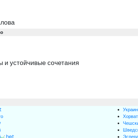
слова
во
 и устойчивые сочетания
it
Украин
то
Хорват
w
Чешск
s
Шведс
й
:
het
Эспера
nl