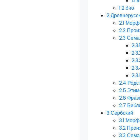
1.1.9
1.2
о́но
2
Древнерусс
2.1
Морфо
2.2
Прои
2.3
Сема
2.3.
2.3.
2.3.
2.3
2.3
2.4
Родс
2.5
Этим
2.6
Фраз
2.7
Библ
3
Сербский
3.1
Морфо
3.2
Прои
3.3
Сема