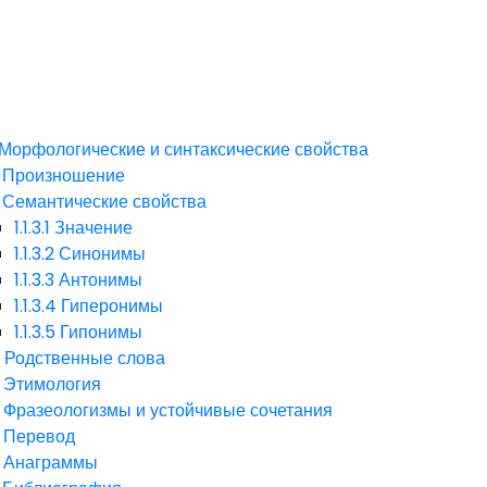
Морфологические и синтаксические свойства
Произношение
Семантические свойства
1.1.3.1
Значение
1.1.3.2
Синонимы
1.1.3.3
Антонимы
1.1.3.4
Гиперонимы
1.1.3.5
Гипонимы
4
Родственные слова
Этимология
Фразеологизмы и устойчивые сочетания
Перевод
Анаграммы