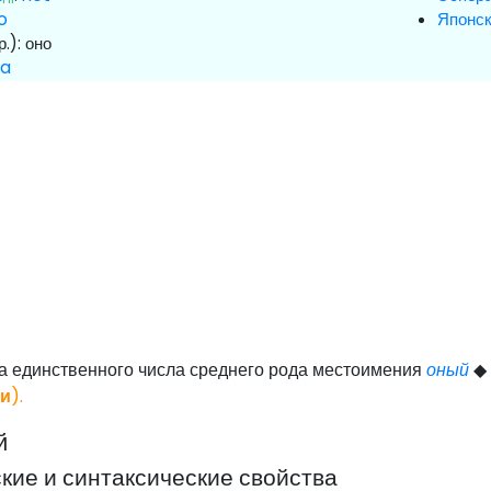
o
Японс
р.):
оно
na
а единственного числа среднего рода местоимения
оный
ии
).
й
ие и синтаксические свойства