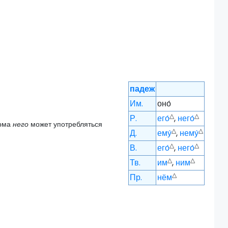
падеж
Им.
оно́
△
△
Р.
его́
,
него́
орма
него
может употребляться
△
△
Д.
ему́
,
нему́
△
△
В.
его́
,
него́
△
△
Тв.
им
,
ним
△
Пр.
нём