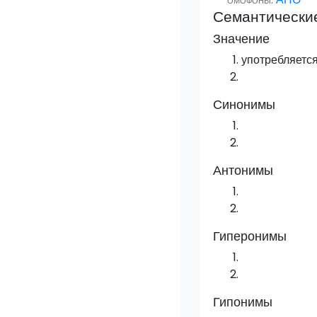
Семантически
Значение
употребляетс
Синонимы
Антонимы
Гиперонимы
Гипонимы