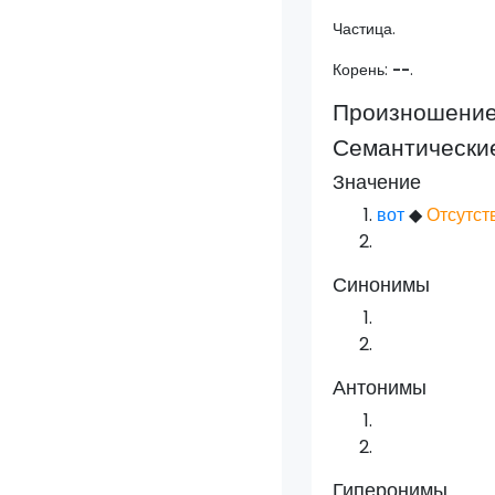
Частица.
Корень:
--
.
Произношени
Семантически
Значение
вот
◆
Отсутст
Синонимы
Антонимы
Гиперонимы