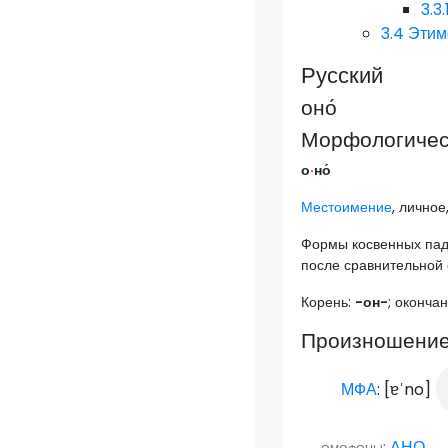
3.3.
3.4
Этим
Русский
оно́
Морфологическ
о
·
но́
Местоимение
, личное
Формы косвенных па
после сравнительной 
Корень:
-он-
; оконча
Произношени
МФА
: [
ɐˈno
]
омофоны:
АНО