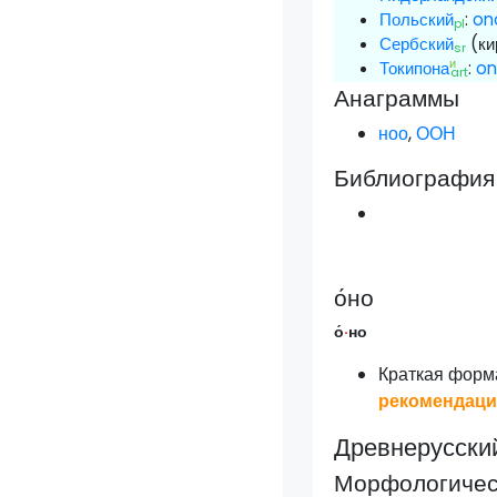
Польский
:
on
pl
Сербский
(ки
sr
и
Токипона
:
o
art
Анаграммы
ноо
,
ООН
Библиография
о́но
о́
·
но
Краткая форм
рекомендац
Древнерусски
Морфологическ