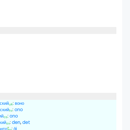
ский
:
воно
uk
ский
:
ono
hr
ий
:
ono
cs
кий
:
den
,
det
sv
и
нто
:
ĝi
eo