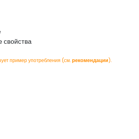
е
е свойства
вует пример употребления (см.
рекомендации
).