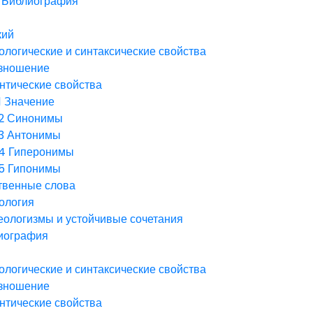
Библиография
кий
логические и синтаксические свойства
зношение
нтические свойства
1
Значение
2
Синонимы
3
Антонимы
.4
Гиперонимы
.5
Гипонимы
твенные слова
ология
еологизмы и устойчивые сочетания
иография
логические и синтаксические свойства
зношение
нтические свойства