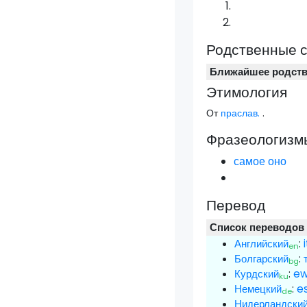
Родственные 
Ближайшее родст
Этимология
От
праслав.
.
Фразеологизмы
самое оно
Перевод
Список переводов
Английский
:
en
Болгарский
:
bg
Курдский
:
e
ku
Немецкий
:
e
de
Нидерландски