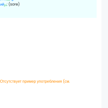
кий
:
(sore)
ja
◆
Отсутствует пример употребления (см.