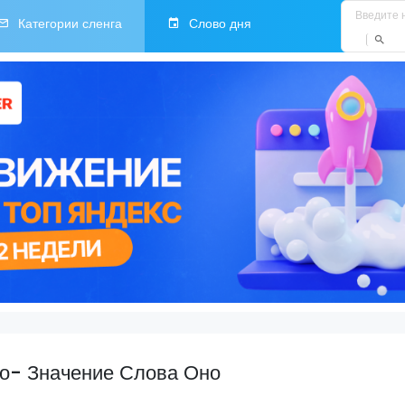
Категории сленга
Слово дня
но- Значение Слова Оно