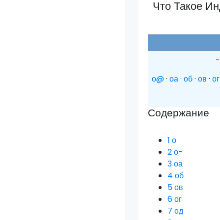
Что Такое И
-
о@
·
оа
·
об
·
ов
·
ог
Содержание
1
о
2
о-
3
оа
4
об
5
ов
6
ог
7
од