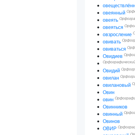
овеществлён
Орфо
овеянный
Орфогра
овеять
Орфог
овеяться
О
овзросление
Орфогр
овивать
Орф
овиваться
Орфог
Овидиев
Орфографический
Орфогр
Овидий
Орфогра
овилан
О
овилановый
Овин
Орфографи
овин
Овинников
Орфог
овинный
Овинов
Орфограф
ОВИР
Ор