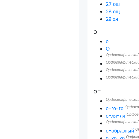
27
ош
28
ощ
29
оя
о
о
О
Орфографический
Орфографический
Орфографический
Орфографический
о-
Орфографический
Орфогр
о-го-го
Орфог
о-ля-ля
Орфографический
О
о-образный
Орфогр
о-хо-хо