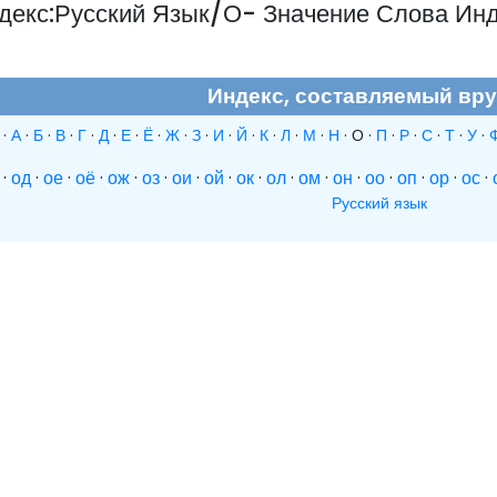
ндекс:Русский Язык/О- Значение Слова Ин
Индекс, составляемый вр
·
А
·
Б
·
В
·
Г
·
Д
·
Е
·
Ё
·
Ж
·
З
·
И
·
Й
·
К
·
Л
·
М
·
Н
·
О
·
П
·
Р
·
С
·
Т
·
У
·
·
од
·
ое
·
оё
·
ож
·
оз
·
ои
·
ой
·
ок
·
ол
·
ом
·
он
·
оо
·
оп
·
ор
·
ос
·
Русский язык