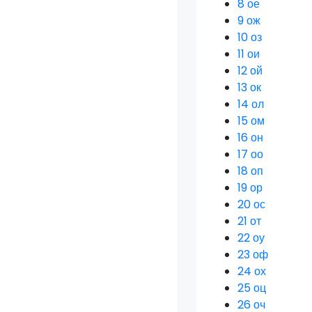
8
ое
9
ож
10
оз
11
ои
12
ой
13
ок
14
ол
15
ом
16
он
17
оо
18
оп
19
ор
20
ос
21
от
22
оу
23
оф
24
ох
25
оц
26
оч