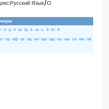
декс:Русский Язык/О
учную
Ф
·
Х
·
Ц
·
Ч
·
Ш
·
Щ
·
Ъ
·
Ы
·
Ь
·
Э
·
Ю
·
Я
от
·
оу
·
оф
·
ох
·
оц
·
оч
·
ош
·
ощ
·
оъ
·
оы
·
оэ
·
ою
·
оя