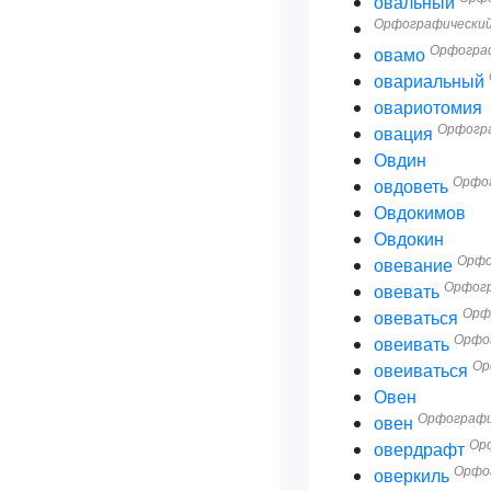
овальный
Орфографический
Орфограф
овамо
овариальный
овариотомия
Орфогра
овация
Овдин
Орфог
овдоветь
Овдокимов
Овдокин
Орфо
овевание
Орфогр
овевать
Орф
овеваться
Орфог
овеивать
Ор
овеиваться
Овен
Орфографи
овен
Ор
овердрафт
Орфог
оверкиль