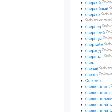
Орфогр
оверлей
О
оверлейный
Орфогр
оверлок
Орфографический
Орфог
овернец
Орф
овернский
Орфог
овернцы
Орфо
овертайм
Орфогр
оверхед
Орфо
оверштаг
овес
Орфогра
овечий
Орфогра
овечка
Овечкин
овеществить
овеществитьс
овеществлен
овеществлять
овеществлять