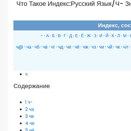
Что Такое Индекс:Русский Язык/Ч- З
Индекс, со
-
·
А
·
Б
·
В
·
Г
·
Д
·
Е
·
Ё
·
Ж
·
З
·
И
·
Й
·
К
·
Л
·
М
·
ч@
·
ча
·
чб
·
чв
·
чг
·
чд
·
че
·
чё
·
чж
·
чз
·
чи
·
чй
·
чк
·
чл
ч
Содержание
1
ч-
2
ча
3
чв
4
че
5
чё