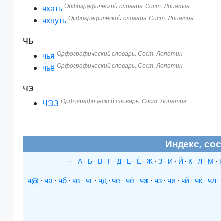
Орфографический словарь. Сост. Лопатин
чхать
Орфографический словарь. Сост. Лопатин
чхнуть
чь
Орфографический словарь. Сост. Лопатин
чья
Орфографический словарь. Сост. Лопатин
чьё
чэ
Орфографический словарь. Сост. Лопатин
ЧЭЗ
Индекс, со
-
·
А
·
Б
·
В
·
Г
·
Д
·
Е
·
Ё
·
Ж
·
З
·
И
·
Й
·
К
·
Л
·
М
·
ч@
·
ча
·
чб
·
чв
·
чг
·
чд
·
че
·
чё
·
чж
·
чз
·
чи
·
чй
·
чк
·
чл