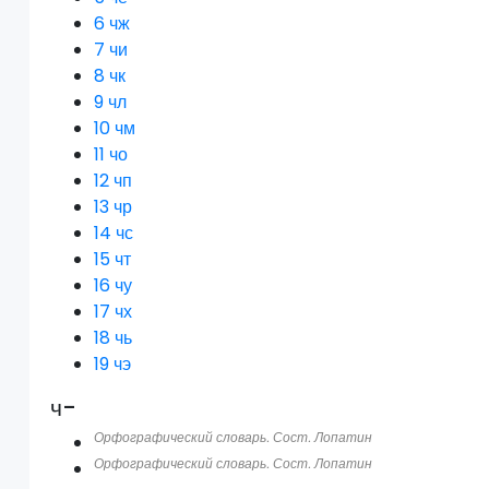
6
чж
7
чи
8
чк
9
чл
10
чм
11
чо
12
чп
13
чр
14
чс
15
чт
16
чу
17
чх
18
чь
19
чэ
ч-
Орфографический словарь. Сост. Лопатин
Орфографический словарь. Сост. Лопатин