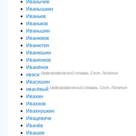
Иванычев
Иванышкин
Иваньев
Иваньков
Иваньшин
Иванюков
Иванютин
Иванюшин
Иванянков
Иванёнок
Орфографический словарь. Сост. Лопатин
иваси
Ивасишин
Орфографический словарь. Сост. Лопатин
ивасёвый
Ивахин
Ивахнов
Ивахнушкин
Ивацевичи
Ивачёв
Ивашев