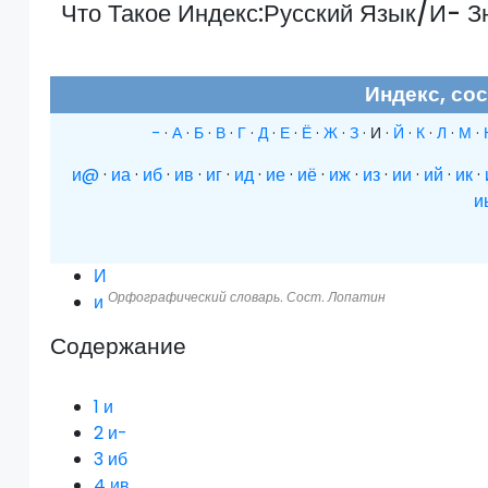
Что Такое Индекс:Русский Язык/И- З
Индекс, со
-
·
А
·
Б
·
В
·
Г
·
Д
·
Е
·
Ё
·
Ж
·
З
·
И
·
Й
·
К
·
Л
·
М
·
и@
·
иа
·
иб
·
ив
·
иг
·
ид
·
ие
·
иё
·
иж
·
из
·
ии
·
ий
·
ик
·
и
И
Орфографический словарь. Сост. Лопатин
и
Содержание
1
и
2
и-
3
иб
4
ив