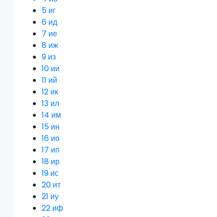
5
иг
6
ид
7
ие
8
иж
9
из
10
ии
11
ий
12
ик
13
ил
14
им
15
ин
16
ио
17
ип
18
ир
19
ис
20
ит
21
иу
22
иф