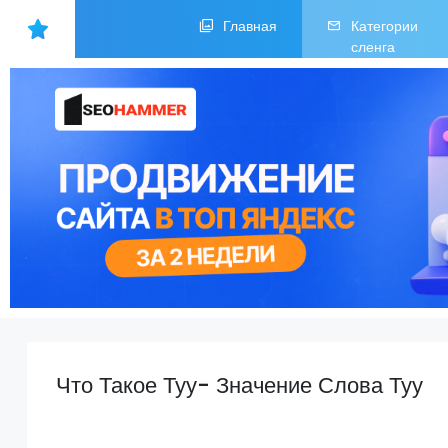
Главная
Категории
сленга
Что Такое Туу- Значение Слова Туу