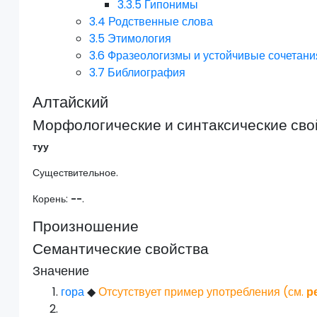
3.3.5
Гипонимы
3.4
Родственные слова
3.5
Этимология
3.6
Фразеологизмы и устойчивые сочетани
3.7
Библиография
Алтайский
Морфологические и синтаксические сво
туу
Существительное.
Корень:
--
.
Произношение
Семантические свойства
Значение
гора
◆
Отсутствует пример употребления (см.
р