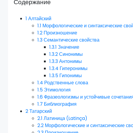
Содержание
1
Алтайский
1.1
Морфологические и синтаксические сво
1.2
Произношение
1.3
Семантические свойства
1.3.1
Значение
1.3.2
Синонимы
1.3.3
Антонимы
1.3.4
Гиперонимы
1.3.5
Гипонимы
1.4
Родственные слова
1.5
Этимология
1.6
Фразеологизмы и устойчивые сочетани
1.7
Библиография
2
Татарский
2.1
Латиница (Latinça)
2.2
Морфологические и синтаксические св
2.3
Произношение