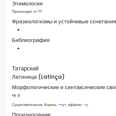
Этимология
Происходит от ??
Фразеологизмы и устойчивые сочетани
Библиография
Татарский
Латиница (Latinça)
Морфологические и синтаксические сво
ту
-
у́
Существительное. Корень:
-
ту
-
; аффикс:
-у
.
Произношение