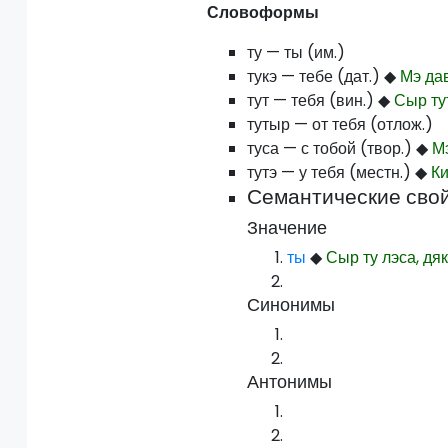
Словоформы
ту — ты (им.)
тукэ — тебе (дат.)
◆
Мэ дав
тут — тебя (вин.)
◆
Сыр ту
тутыр — от тебя (отлож.)
туса — с тобой (твор.)
◆
М
тутэ — у тебя (местн.)
◆
Ки
Семантические сво
Значение
ты
◆
Сыр ту лэса, дяк
Синонимы
Антонимы