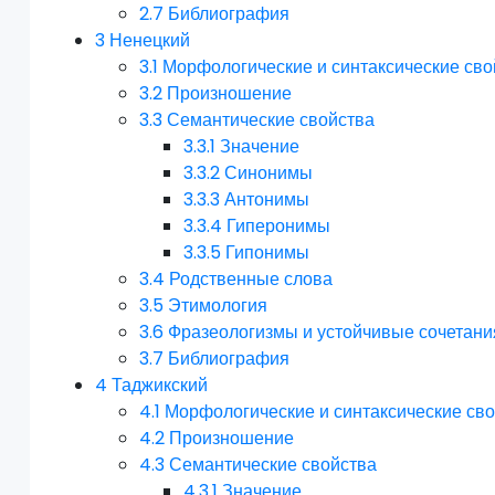
2.7
Библиография
3
Ненецкий
3.1
Морфологические и синтаксические сво
3.2
Произношение
3.3
Семантические свойства
3.3.1
Значение
3.3.2
Синонимы
3.3.3
Антонимы
3.3.4
Гиперонимы
3.3.5
Гипонимы
3.4
Родственные слова
3.5
Этимология
3.6
Фразеологизмы и устойчивые сочетани
3.7
Библиография
4
Таджикский
4.1
Морфологические и синтаксические св
4.2
Произношение
4.3
Семантические свойства
4.3.1
Значение