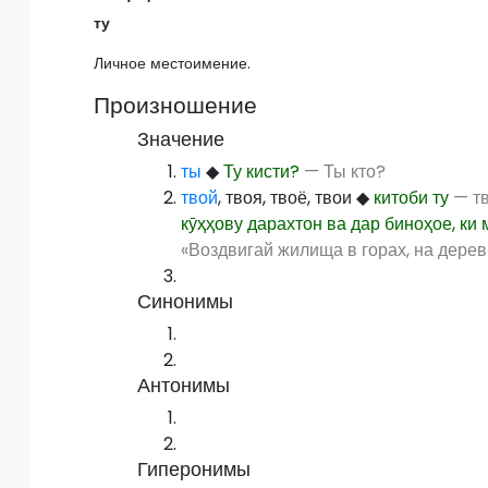
ту
Личное местоимение.
Произношение
Значение
ты
◆
Ту кисти?
— Ты кто?
твой
, твоя, твоё, твои
◆
китоби ту
— тв
кӯҳҳову дарахтон ва дар биноҳое, ки 
«Воздвигай жилища в горах, на дерев
Синонимы
Антонимы
Гиперонимы