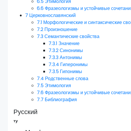
6.5
Этимология
6.6
Фразеологизмы и устойчивые сочетани
7
Церковнославянский
7.1
Морфологические и синтаксические сво
7.2
Произношение
7.3
Семантические свойства
7.3.1
Значение
7.3.2
Синонимы
7.3.3
Антонимы
7.3.4
Гиперонимы
7.3.5
Гипонимы
7.4
Родственные слова
7.5
Этимология
7.6
Фразеологизмы и устойчивые сочетани
7.7
Библиография
Русский
ту