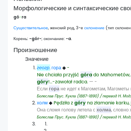
Морфологические и синтаксические сво
gó
-
ra
Существительное
, женский род, 3-е
склонение
(тип склонен
Корень:
-gór-
; окончание:
-a
.
Произношение
Значение
геогр.
гора
◆
-
Nie chciała przyjść
góra
do Mahometów, w
góry
!…-zawołał radca.
— -
Если
гора
не идет к Магометам, Магометы 
Болеслав Прус. Кукла (1887-1890) / перевод Н. Мод
холм
◆
Pędziła z
góry
na złamanie karku
Она сломя голову летела с
холма
, словно
Болеслав Прус. Кукла (1887-1890) / перевод Н. Мод