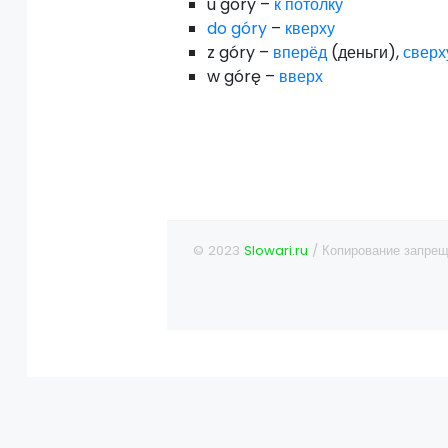
u góry –
к
потолку
do góry
–
кверху
z góry –
вперёд
(деньги),
сверх
w górę –
вверх
© 2023
Slowari.ru
/ Копирование запрещ