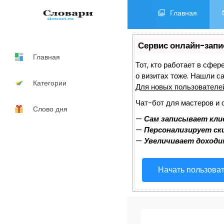
Главная
Сервис онлайн-запи
Главная
Тот, кто работает в сфер
о визитах тоже. Нашли 
Категории
Для новых пользовател
Чат-бот для мастеров и 
Слово дня
—
Сам записывает кли
—
Персонализирует ски
—
Увеличивает доходи
Начать пользова