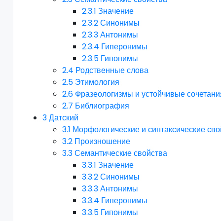
2.3.1
Значение
2.3.2
Синонимы
2.3.3
Антонимы
2.3.4
Гиперонимы
2.3.5
Гипонимы
2.4
Родственные слова
2.5
Этимология
2.6
Фразеологизмы и устойчивые сочетани
2.7
Библиография
3
Датский
3.1
Морфологические и синтаксические сво
3.2
Произношение
3.3
Семантические свойства
3.3.1
Значение
3.3.2
Синонимы
3.3.3
Антонимы
3.3.4
Гиперонимы
3.3.5
Гипонимы