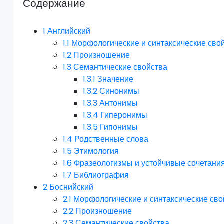
Содержание
1
Английский
1.1
Морфологические и синтаксические сво
1.2
Произношение
1.3
Семантические свойства
1.3.1
Значение
1.3.2
Синонимы
1.3.3
Антонимы
1.3.4
Гиперонимы
1.3.5
Гипонимы
1.4
Родственные слова
1.5
Этимология
1.6
Фразеологизмы и устойчивые сочетани
1.7
Библиография
2
Боснийский
2.1
Морфологические и синтаксические сво
2.2
Произношение
2.3
Семантические свойства