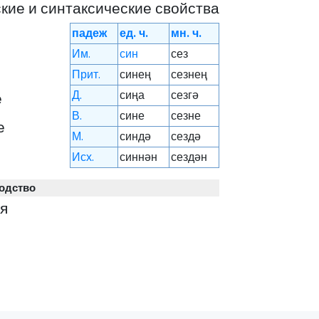
ие и синтаксические свойства
падеж
ед. ч.
мн. ч.
Им.
син
сез
Прит.
синең
сезнең
Д.
сиңа
сезгә
е
В.
сине
сезне
е
М.
синдә
сездә
Исх.
синнән
сездән
одство
я