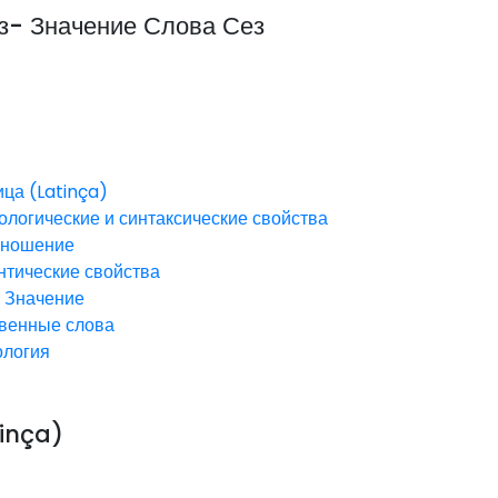
з- Значение Слова Сез
ца (Latinça)
логические и синтаксические свойства
зношение
тические свойства
1
Значение
венные слова
ология
tinça)