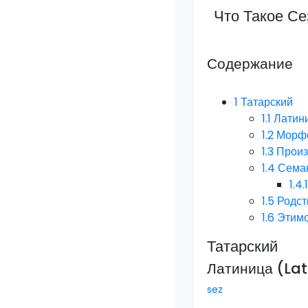
Что Такое Се
Содержание
1
Татарский
1.1
Латини
1.2
Морфо
1.3
Прои
1.4
Семан
1.4.
1.5
Родст
1.6
Этим
Татарский
Латиница (La
sez