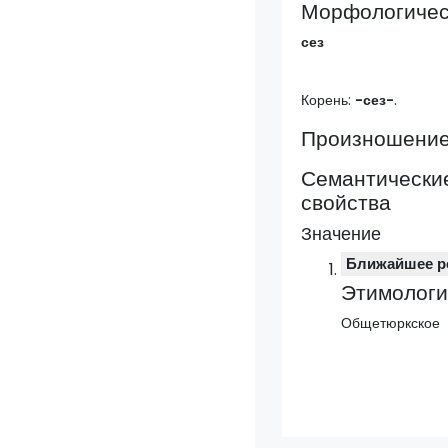
Морфологическ
сез
Корень:
-
сез
-
.
Произношени
Семантически
свойства
Значение
Ближайшее р
Этимологи
Общетюркское