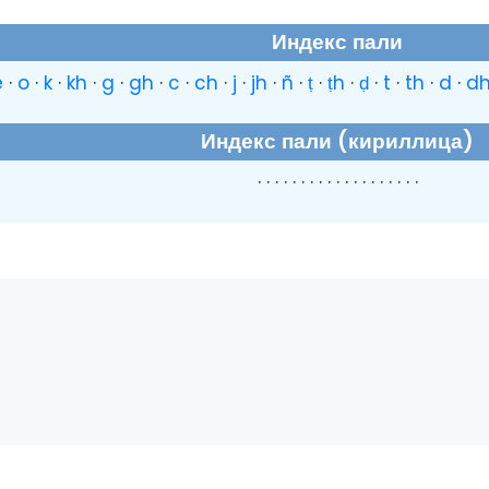
Индекс пали
e
·
o
·
k
·
kh
·
g
·
gh
·
c
·
ch
·
j
·
jh
·
ñ
·
ṭ
·
ṭh
·
ḍ
·
t
·
th
·
d
·
d
Индекс пали (кириллица)
· · · · · · · · · · · · · · · · · · ·