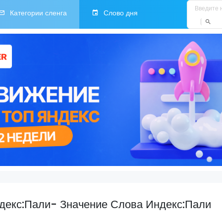
Категории сленга
Слово дня
ндекс:Пали- Значение Слова Индекс:Пали