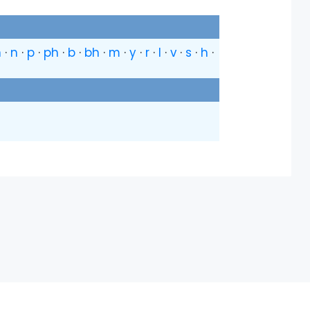
h
·
n
·
p
·
ph
·
b
·
bh
·
m
·
y
·
r
·
l
·
v
·
s
·
h
·