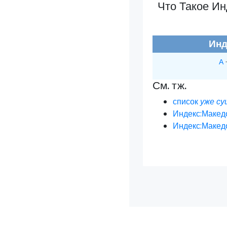
Что Такое И
Инд
А
См. тж.
список
уже с
Индекс:Макед
Индекс:Макед